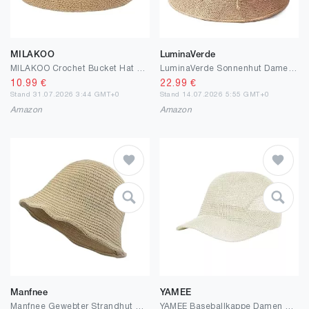
MILAKOO
LuminaVerde
MILAKOO Crochet Bucket Hat Knit Braided Floppy Soild Color Cap für Frauen Foldable Sun Bowler Hat
LuminaVerde Sonnenhut Damen Faltbarer Strohhut Damen Sommerhut mit Breiter Krempe 10CM UV Schutz Sonnenhut Sommer Naturstroh Atmungsaktiv Strandhut Hut Damen Verstellbar 55-58CM
10.99
€
22.99
€
Stand 31.07.2026 3:44 GMT+0
Stand 14.07.2026 5:55 GMT+0
Amazon
Amazon
Manfnee
YAMEE
Manfnee Gewebter Strandhut Damen Sommer Knit Geflochtene Sonnenhut Stroh Fisherman Hut für Frauen
YAMEE Baseballkappe Damen Sommer Mesh Atmungsaktiv,Kappe Sonnenschutz,Baseball Cap Damen Verstellbarer,Hut Frauen Leicht,Sonnenhut Damen für Outdoor-Sport