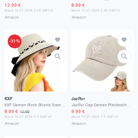
12.99
€
8.99
€
Stand 14.07.2026 5:36 GMT+0
Stand 13.07.2026 4:49 GMT+0
Amazon
Amazon
-31%
KXF
JazRvr
KXF Damen Stroh Strand Sonnenhut UPF 50 + UV-Schutz breiter Rand Sommer Stroh Sonnenmütze Outdoor Reisehut Faltbare Verpackbare Kappe
JazRvr Cap Damen Pferdeschwanz, Damen Baseballkappe Mit Herz Design, Pferdeschwanz Öffnung, Verstellbar, Atmungsaktiv & Bequem, Ideal Für Outdoor, Strand, Spaziergang Und Alltäglichen Gebrauch
8.99
€
9.99
€
12.99
Stand 12.07.2026 5:3 GMT+0
Stand 10.07.2026 7:5 GMT+0
Amazon
Amazon