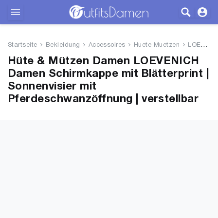
Outfits
Startseite
Bekleidung
Accessoires
Huete Muetzen
LOEVENICH Damen Schirmkappe mi...
Bekleidung
Hüte & Mützen Damen LOEVENICH
Damen Schirmkappe mit Blätterprint |
Wäsche
Sonnenvisier mit
Pferdeschwanzöffnung | verstellbar
Schuhe
Accessoires
SALE
Blog