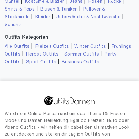
|
|
|
|
|
Mäntel
Kostüme & Blazer
Jeans
Hosen
Röcke
|
|
Shirts & Tops
Blusen & Tuniken
Pullover &
|
|
|
Strickmode
Kleider
Unterwäsche & Nachtwäsche
Schuhe
Outfits Kategorien
|
|
|
Alle Outfits
Freizeit Outfits
Winter Outfits
Frühlings
|
|
|
Outfits
Herbst Outfits
Sommer Outfits
Party
|
|
Outfits
Sport Outfits
Business Outfits
Wir dir ein Online-Portal rund um das Thema für Frauen
Mode und Damen Bekleidung. Egal ob Freizeit, Büro oder
Abend Outfits - wir helfen dir dabei den ultimativen Look
zu entdecken und stellen dir täglich Outfits von