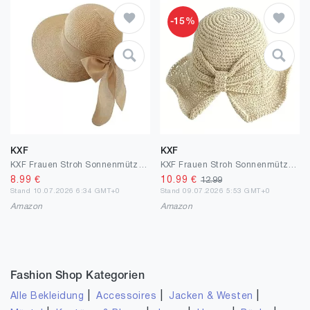
-15%
KXF
KXF
KXF Frauen Stroh Sonnenmütze breiter Rand Sommer Strandhut verstellbar klappbarer packbarer Stroh Sonnenmütze für Reise Garten im Freien
KXF Frauen Stroh Sonnenmütze Floppy Breite Rand Strand Sonnenmütze Faltbare Sommer Outdoor Pferdeschwanz UV Schutzhut für Reiseurlaub
8.99
€
10.99
€
12.99
Stand 10.07.2026 6:34 GMT+0
Stand 09.07.2026 5:53 GMT+0
Amazon
Amazon
Fashion Shop Kategorien
|
|
|
Alle Bekleidung
Accessoires
Jacken & Westen