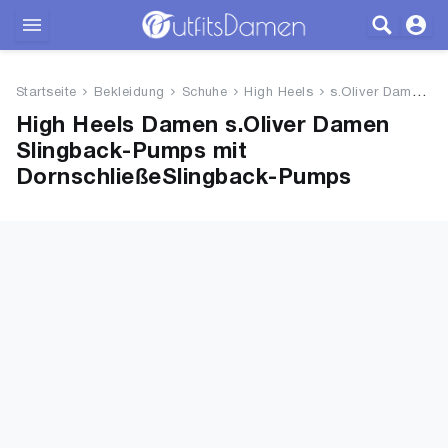
Outfits
Startseite
Bekleidung
Schuhe
High Heels
s.Oliver Damen Slingback-Pumps...
Bekleidung
High Heels Damen s.Oliver Damen
Slingback-Pumps mit
Wäsche
DornschließeSlingback-Pumps
Schuhe
Accessoires
SALE
Blog