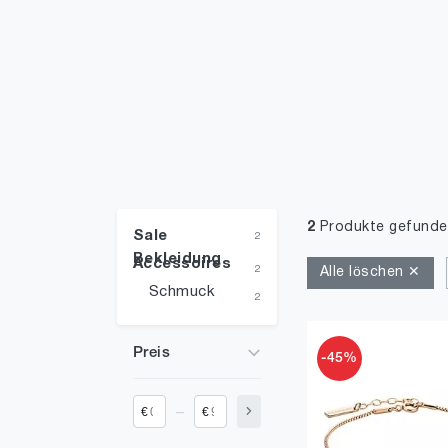
2
Produkte gefunde
Sale
2
Bekleidung
Accessoires
2
Alle löschen ✕
Schmuck
2
Preis
-45%
_
€
€