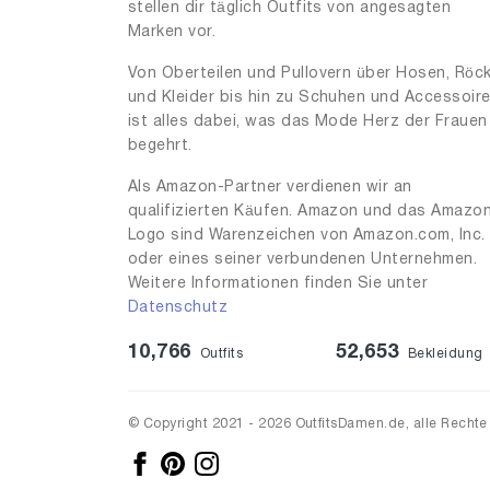
stellen dir täglich Outfits von angesagten
34
1
Marken vor.
35
1
Von Oberteilen und Pullovern über Hosen, Röc
und Kleider bis hin zu Schuhen und Accessoir
38
1
ist alles dabei, was das Mode Herz der Frauen
39
1
begehrt.
45
9
Als Amazon-Partner verdienen wir an
qualifizierten Käufen. Amazon und das Amazo
50
1
Logo sind Warenzeichen von Amazon.com, Inc.
52
1
oder eines seiner verbundenen Unternehmen.
Weitere Informationen finden Sie unter
56
1
Datenschutz
100
1
10,766
52,653
Outfits
Bekleidung
160
3
500
1
© Copyright 2021 - 2026 OutfitsDamen.de, alle Rechte