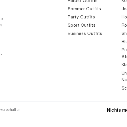
Herbst Outfits
Ko
Sommer Outfits
Je
Party Outfits
Ho
ke
es
Sport Outfits
Rö
Business Outfits
Sh
Bl
Pu
n-
St
Kl
Un
Na
Sc
 vorbehalten.
Nichts me