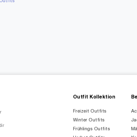
Outfits
Outfit Kollektion
Be
Freizeit Outfits
Ac
r
Winter Outfits
Ja
dir
Frühlings Outfits
Mä