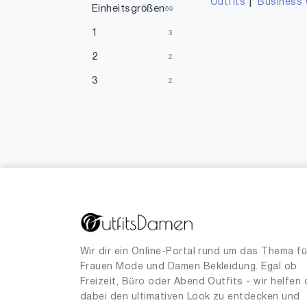
|
Outfits
Business 
Einheitsgrößen
69
1
3
2
2
3
2
4
1
8
1
15
2
21
1
25
1
26
1
27
1
Wir dir ein Online-Portal rund um das Thema fü
Frauen Mode und Damen Bekleidung. Egal ob
29
1
Freizeit, Büro oder Abend Outfits - wir helfen 
31
dabei den ultimativen Look zu entdecken und
4