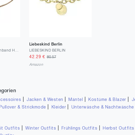
Liebeskind Berlin
LIEBESKIND Damen Armband Herz Edelstahl Silber 20 cm
LIEBESKIND BERLIN
42.29
€
80.57
Amazon
egorien
|
|
|
|
cessoires
Jacken & Westen
Mäntel
Kostüme & Blazer
J
|
|
Pullover & Strickmode
Kleider
Unterwäsche & Nachtwäsche
|
|
|
it Outfits
Winter Outfits
Frühlings Outfits
Herbst Outfits