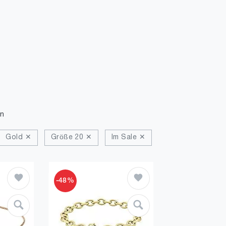
n
Gold ✕
Größe 20 ✕
Im Sale ✕
-48%