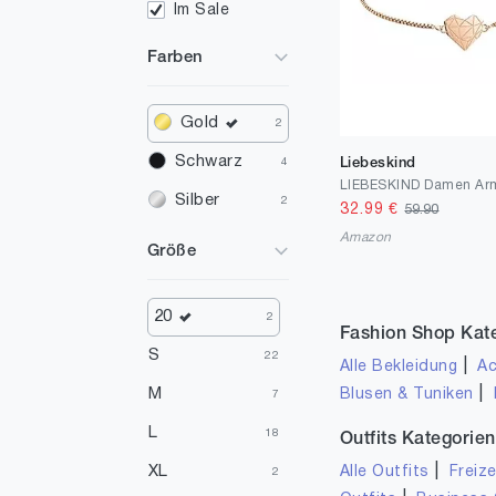
Im Sale
Farben
Gold
2
Schwarz
Liebeskind
4
Silber
2
32.99
€
59.90
Amazon
Größe
20
2
Fashion Shop Kat
S
22
|
Alle Bekleidung
Ac
|
M
Blusen & Tuniken
7
L
18
Outfits Kategorien
|
XL
Alle Outfits
Freize
2