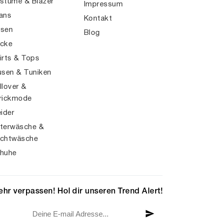
stüme & Blazer
Impressum
ans
Kontakt
sen
Blog
cke
irts & Tops
usen & Tuniken
llover &
rickmode
eider
terwäsche &
chtwäsche
huhe
hr verpassen! Hol dir unseren Trend Alert!