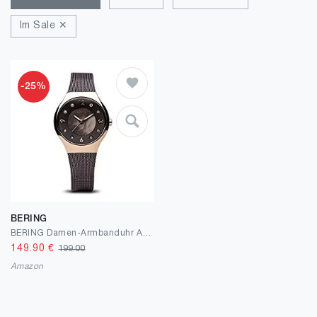
Im Sale ✕
-25%
BERING
BERING Damen-Armbanduhr Analog Solar Edelstahl 14427-265
149.90
€
199.00
Amazon