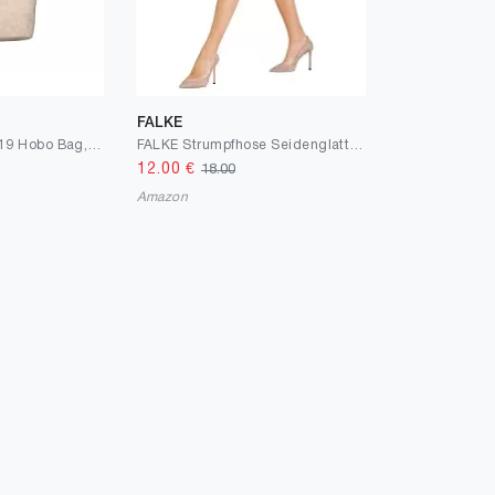
FALKE
Rieker Damen H1119 Hobo Bag, Einheitsgröße
FALKE Strumpfhose Seidenglatt 15 Denier Damen schwarz hautfarbe viele weitere Farben verstärkte Feinstrumpfhose ohne Muster transparent reißfest und glänzend 1 Stück
12.00
€
18.00
Amazon