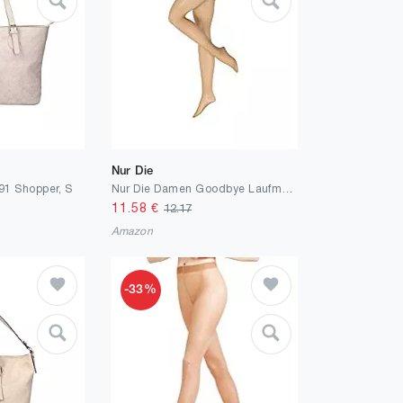
Nur Die
91 Shopper, S
Nur Die Damen Goodbye Laufmaschen Shape Strumpfhose,, per pack Beige (mandel 116), Small (Herstellergröße: 38-40=S)
11.58
€
12.17
Amazon
-33%