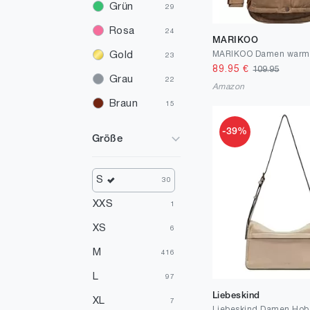
Grün
29
Rosa
24
MARIKOO
Gold
23
89.95
€
109.95
Grau
22
Amazon
Braun
15
Silber
14
-39%
Größe
Rot
11
Violett
6
S
30
Orange
2
XXS
1
Mehrfarbig
2
XS
6
Türkis
2
M
416
Gelb
1
L
97
Liebeskind
XL
7