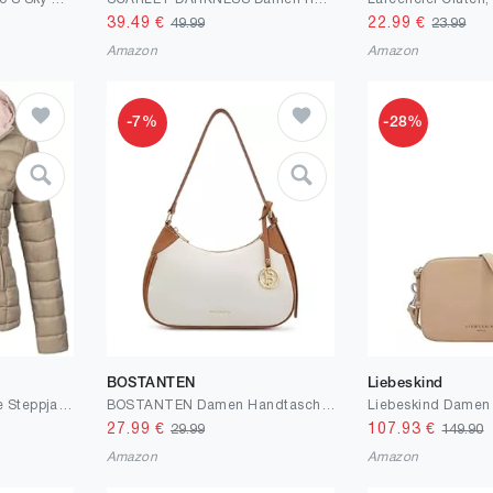
39.49
€
22.99
€
49.99
23.99
Amazon
Amazon
-7%
-28%
BOSTANTEN
Liebeskind
MARIKOO Damen Jacke Steppjacke Herbst Winter Übergangsjacke gesteppt B651
BOSTANTEN Damen Handtaschen Groß Shopper Tasche PU Leder Schultertasche Elegante Umhängetasche Frauen Hobo Bag Schwarz
27.99
€
107.93
€
29.99
149.90
Amazon
Amazon