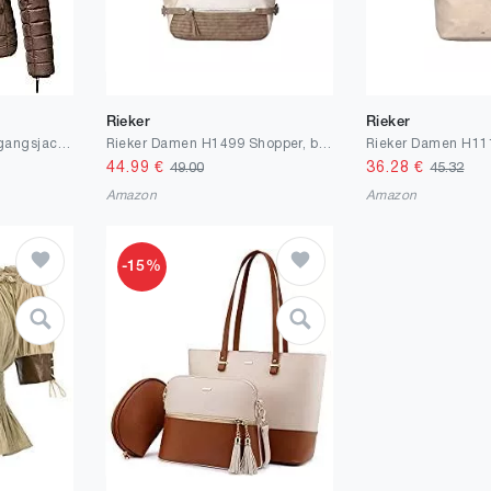
Rieker
Rieker
MARIKOO Damen Übergangsjacke leichte Stepp-Jacke mit Kapuze Aniyaa XS-XXL
Rieker Damen H1499 Shopper, beige, S
44.99
€
36.28
€
49.00
45.32
Amazon
Amazon
-15%