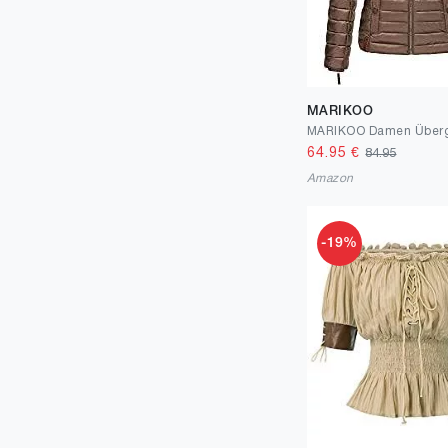
MARIKOO
64.95
€
84.95
Amazon
-19%