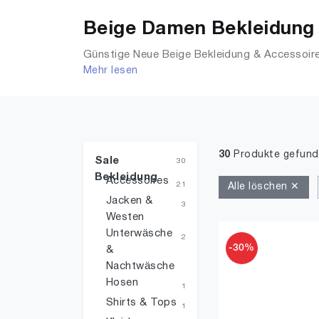
Beige Damen Bekleidung i
Günstige Neue Beige Bekleidung & Accessoires
Mehr lesen
Sale Tops, T-Shirts, Accessoires, Unterwäsch
30
Produkte gefun
Sale
30
Bekleidung
Accessoires
21
Alle löschen ✕
Jacken &
3
Westen
Unterwäsche
2
-30%
&
Nachtwäsche
Hosen
1
Shirts & Tops
1