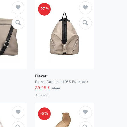
-27%
Rieker
Rieker Damen H1055 Rucksack
39.95
€
54.95
Amazon
-5%