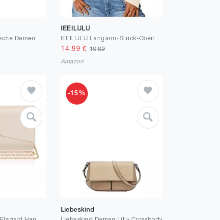
IEEILULU
BRISE Umhängetasche Damen Echtes Leder ELLIE Handgemachte Crossbody Bag mit Ledergurt + Optionalen Breiten Gemusterten Riemen 6 Fächer Wasserdichte Stylische Schultertasche Made in Italy
IEEILULU Langarm-Strick-Oberteile Damen gerippt Henley Shirts V Hals Button Down Blusen Damen Casual Slim Fit Basic Tunika
14.99
€
19.99
Amazon
-15%
Liebeskind
Larcenciel Clutch, Elegant Handtasche mit Abnehmbarer Kette, Creme Nude Abendtasche Mode Envelope Crossbody Tasche für Damen, Leder Umhängetasche Schultertasche für Hochzeit Party Prom Date(23x13x5CM)
Liebeskind Damen Lilly Crossbody