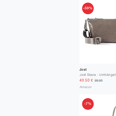
37.5
3
-59%
38.5
4
38
511
39
16
40
23
41
1
42
7
Jost
44
2
50
40.50
€
1
99.95
Amazon
52
1
80
1
-7%
90
1