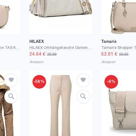
HILAEX
Tamaris
Tamaris Umhängetasche TAS Katharina 34230 Damen Handtaschen Uni
HILAEX Umhängetasche Damen mit Anti Diebstahl, Handtasche Damen Mittelgroß mit 4 Fächern, mit Verstellbar Abnehmbar Breiter Gurt
24.64
€
52.01
€
26.99
59.95
Amazon
Amazon
-58%
-6%