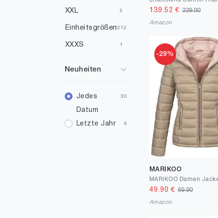
139.52
€
XXL
229.00
5
Amazon
Einheitsgrößen
212
XXXS
1
-29%
1
3
Neuheiten
16
1
27
Jedes
2
30
Datum
28
14
Letzte Jahr
9
29
5
30
5
31
1
MARIKOO
32
1
49.90
€
69.90
36
8
Amazon
37
29