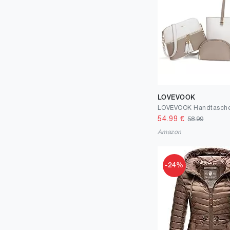
LOVEVOOK
54.99
€
58.99
Amazon
-24%