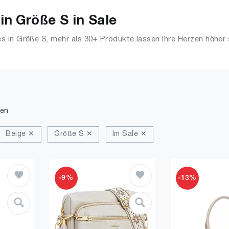
n Größe S in Sale
 in Größe S, mehr als 30+ Produkte lassen Ihre Herzen höher
e & Dessous, Streetwear, Jacken, Mäntel & Westen und mehr.
den
Beige ✕
Größe S ✕
Im Sale ✕
-9%
-13%