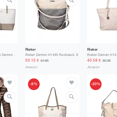
Rieker
Rieker
LOVEVOOK Handtasche Damen Shopper Schultertasche Damen Groß Damen Tasche Gross Leder Handtaschen 3-teiliges Set
Rieker Damen H1495 Rucksack, S
Rieker Damen H14
50.15
€
40.58
€
54.95
50.36
Amazon
Amazon
-8%
-20%