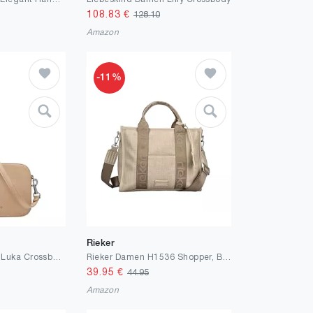
108.83
€
128.10
Amazon
-11%
Rieker
Liebeskind Damen Luka Crossbody
Rieker Damen H1536 Shopper, Beige
39.95
€
44.95
Amazon