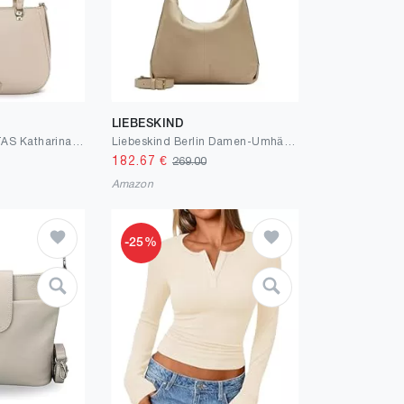
LIEBESKIND
Tamaris Shopper TAS Katharina 34234 Damen Handtaschen Uni
Liebeskind Berlin Damen-Umhängetasche „Paris M“ I Hobo Bag Damen aus Leder mit Schulter- und Crossbody-Riemen I Schultertasche, Hauptfach mit Reißverschluss, 2 Innenfächer I Shoulder Bag
182.67
€
269.00
Amazon
-25%