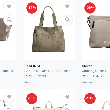
-13%
-29%
JIANLINST
Rieker
Jost Skara - Umhängetasche 25 cm taupe
JIANLINST Damen Handtasche Shopper Multi-Pocket Tote Handtasche Henkeltasche Lässige Schultertasche
Umhängetasche
19.98
€
32.00
€
22.98
44.95
Amazon
Amazon
-9%
-19%