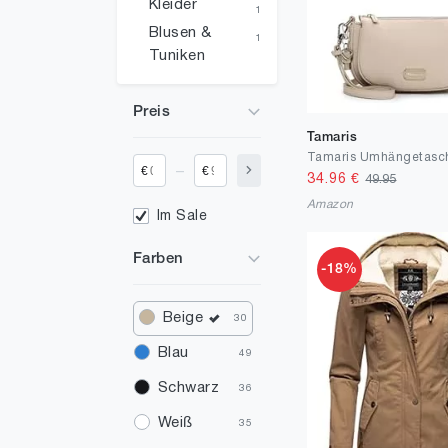
Kleider
1
Blusen &
1
Tuniken
Preis
Tamaris
_
€
€
34.96
€
49.95
Amazon
Im Sale
Farben
-18%
Beige
30
Blau
49
Schwarz
36
Weiß
35