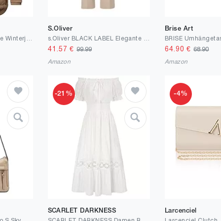
S.Oliver
Brise Art
MARIKOO Damen warme Winterjacke mit kuscheliger Kapuze Bikoo XS-5XL
s.Oliver BLACK LABEL Elegante Hose mit Extra Wide Leg aus Viskosemix
41.57
€
64.90
€
99.99
68.90
Amazon
Amazon
-21%
-4%
SCARLET DARKNESS
Larcenciel
Liebeskind Damen Hobo S Sky Sheep Natural Handbag
SCARLET DARKNESS Damen Renaissance Kleider Schulterfrei Puffärmel Gesmokte Taille Baumwollkleid