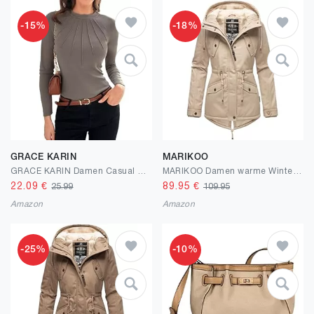
-15%
-18%
GRACE KARIN
MARIKOO
GRACE KARIN Damen Casual Langarm T-Shirt Elegant Rundhals Basic Bluse Fashion Solid Farbe Tops
MARIKOO Damen warme Winterjacke mit kuscheliger Verstellbarer Kapuze Manolya XS-5XL
22.09
€
89.95
€
25.99
109.95
Amazon
Amazon
-25%
-10%