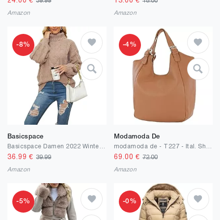
24.00
€
13.00
€
39.99
18.00
Amazon
Amazon
-8%
-4%
Basicspace
Modamoda De
Basicspace Damen 2022 Winter Herbst Solider Rollkragenpullover Stehkragen Lässiger Lockerer Ballon Langarm Strickpullover Zopfmuster Pullover Oberbekleidung
modamoda de - T227 - Ital. Shopper Schultertasche Large aus Leder
36.99
€
69.00
€
39.99
72.00
Amazon
Amazon
-5%
-0%