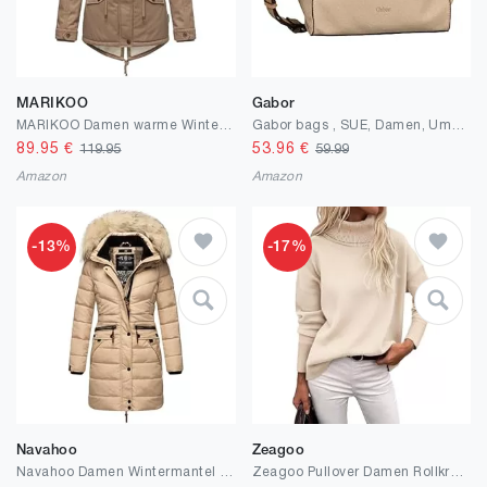
MARIKOO
Gabor
MARIKOO Damen warme Winterjacke mit kuscheliger Verstellbarer Kapuze Manolya XS-5XL
Gabor bags , SUE, Damen, Umhängetasche, M, beige, 27,5x10x19cm
89.95
€
53.96
€
119.95
59.99
Amazon
Amazon
-13%
-17%
Navahoo
Zeagoo
Navahoo Damen Wintermantel Warmer Steppmantel lang mit Abnehmbarer Kunstfell-Kapuze Paula XS-5XL
Zeagoo Pullover Damen Rollkragen Strickpullover Elegant Langarm Pulli Basic Casual Rollkragenshirt Einfarbig Turtleneck Gestrickt Obertiele Herbst Winter S-XXL