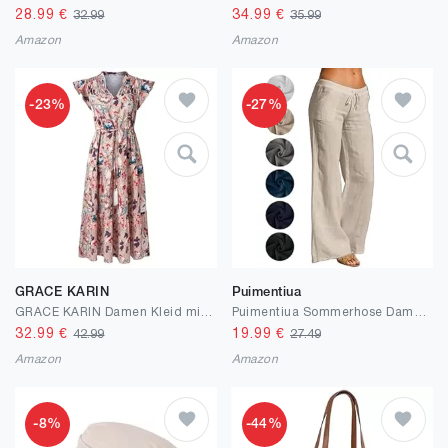
28.99
€
34.99
€
32.99
35.99
Amazon
Amazon
-23%
-27%
GRACE KARIN
Puimentiua
GRACE KARIN Damen Kleid mit Kordelzug in der Taille Flatterärmeln V-Ausschnitt A-Linien-Kleid
Puimentiua Sommerhose Damen Leicht,Sommer Weiß Leinenhose,High Waist Palazzo Hose,Luftig Elegant Stoffhose,Women Wide Leg Linen Pants,Lockere Schlaghose mit Weite Bein und Tunnelzug (S-2XL)
32.99
€
19.99
€
42.99
27.49
Amazon
Amazon
-8%
-44%