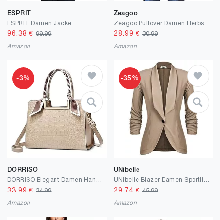
ESPRIT
Zeagoo
ESPRIT Damen Jacke
Zeagoo Pullover Damen Herbst Winter Strickpullover Elegant Rollkragenpullover Langarm Sweater Oversize Warm Gestrickt Pulli Sweatshirts Grobstrickpullover S-XXL
96.38
€
28.99
€
99.99
30.99
Amazon
Amazon
-3%
-35%
DORRISO
UNibelle
DORRISO Elegant Damen Handtasche Mode Henkeltasche mit Schal Schick Klassische Textur für Urlaub Business Nachmittagstee Einkaufen Reise PU Leder Schultertasche Damen Kuriertaschen
UNibelle Blazer Damen Sportlich Elegant Longblazer 3/4 Arm Sommer Leicht Business Büro Blazer Jacke Einfarbig Open Front Jacket Slim Fit S-3XL
33.99
€
29.74
€
34.99
45.99
Amazon
Amazon