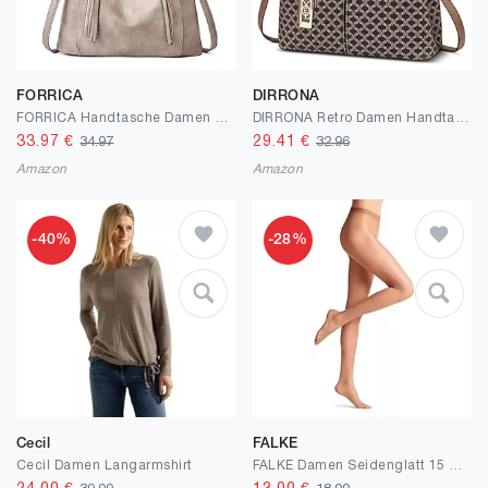
FORRICA
DIRRONA
FORRICA Handtasche Damen Umhängetaschen Große PU Leder Vintage Tote Shopper Multi-Tasche Modische Crossbody Schultertasche für Frauen mit Abnehmbarer Gurt für Arbeit Büro Satchel
DIRRONA Retro Damen Handtasche Klassischer Druck Umhängetasche Elegant Schultertasche Lässig Crossbody Tasche Reisen Party Shopper PU Leder Henkeltaschen
33.97
€
29.41
€
34.97
32.96
Amazon
Amazon
-40%
-28%
Cecil
FALKE
Cecil Damen Langarmshirt
FALKE Damen Seidenglatt 15 DEN Strumpfhose transparent glänzend reißfest druckfreier Komfortbund Feinstrumpfhose mit verstärkter Fußspitze und feiner Naht feines weiches Material 1 Stück