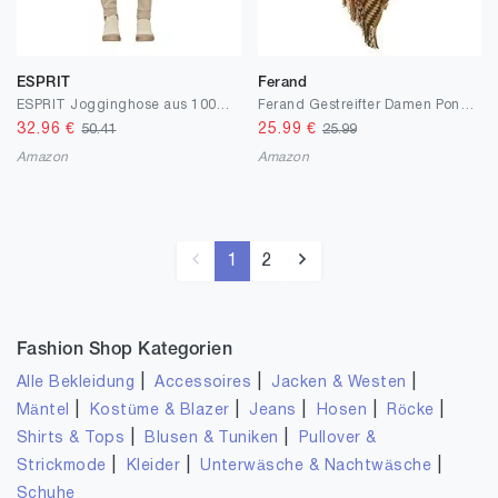
ESPRIT
Ferand
ESPRIT Jogginghose aus 100% Baumwolle
Ferand Gestreifter Damen Poncho Cape mit Zickzackmuster und Kapuze, Bequemer Pullover mit Fransen
32.96
€
25.99
€
50.41
25.99
Amazon
Amazon
1
2
Fashion Shop Kategorien
|
|
|
Alle Bekleidung
Accessoires
Jacken & Westen
|
|
|
|
|
Mäntel
Kostüme & Blazer
Jeans
Hosen
Röcke
|
|
Shirts & Tops
Blusen & Tuniken
Pullover &
|
|
|
Strickmode
Kleider
Unterwäsche & Nachtwäsche
Schuhe