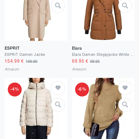
ESPRIT
Elara
ESPRIT Damen Jacke
Elara Damen Steppjacke Winterjacke Kunstfellkragen Chunkyrayan
154.99
€
69.95
€
199.99
99.95
Amazon
Amazon
-4%
-6%