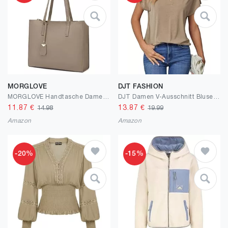
MORGLOVE
DJT FASHION
MORGLOVE Handtasche Damen Groß Shopper Tasche Mode Schule Arbeit Freizeit Henkeltasche mit Reißverschluss
DJT Damen V-Ausschnitt Bluse Elegant Gestrickt Kurzarm Blusen Tunika Sommer Oberteile Freizeit T-Shirt Casual Tops
11.87
€
13.87
€
14.98
19.99
Amazon
Amazon
-20%
-15%