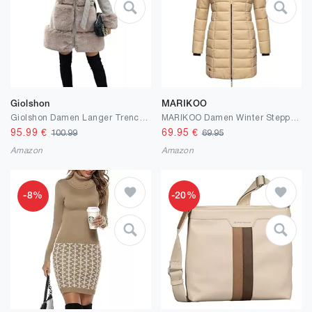
Giolshon
MARIKOO
Giolshon Damen Langer Trenchcoat mit Gürtel Verdickter Fleece Parka Kunstleder und Wollimitat-Mischung
MARIKOO Damen Winter Steppmantel Abendsternchen XS-XXL
95.99
€
69.95
€
100.99
69.95
Amazon
Amazon
-8%
-20%