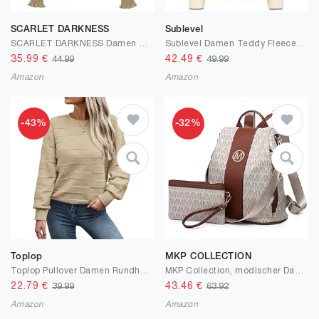
SCARLET DARKNESS
Sublevel
SCARLET DARKNESS Damen Renaissance Spitzenbluse Mittelalter Gesmokt Langarmshirt
Sublevel Damen Teddy Fleece Jacke, Kuschelig Warm, Sherpa, Herbst Winter Outdoor, mit Reißverschluss und Kapuze, Standardlänge
35.99
€
42.49
€
44.99
49.99
Amazon
Amazon
-43%
-32%
Toplop
MKP COLLECTION
Toplop Pullover Damen Rundhals Strickpullover Langarm Casual Strickpulli Warm Pulli Oberteile Sweater
MKP Collection, modischer Damen-Rucksack mit mehreren Fächern, Diebstahlschutz, Reisetasche, Handtaschen-Set, 2 Teile
22.79
€
43.46
€
39.99
63.92
Amazon
Amazon