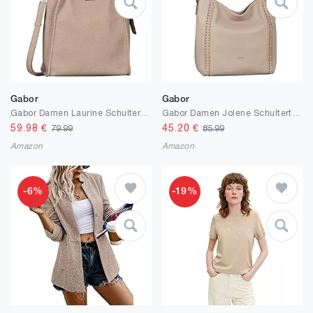
Gabor
Gabor
Gabor Damen Laurine Schultertasche
Gabor Damen Jolene Schultertasche
59.98
€
45.20
€
79.99
85.99
Amazon
Amazon
-6%
-19%