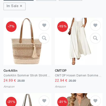
Im Sale ✕
-7%
-15%
CorkAllin
CMTOP
CorkAllin Sommer Stroh Strohtasche Korbtaschen - 2026 Damen Boho Groß Beach Geflochtene Handtasche, Vintage Leichte Faltbare Tragetasche mit Reißverschluss für Reisen Einkaufen, Urlaub, Pendeln
CMTOP Hosen Damen Sommerhose Leicht Weite Bein Hose Sommer Elastisch Hohe Taille Freizeithose Baggy Palazzo Hose mit Taschen Kordelzug Bequeme Stoffhose Strandhose
24.99
€
22.94
€
26.99
26.99
Amazon
Amazon
-21%
-31%