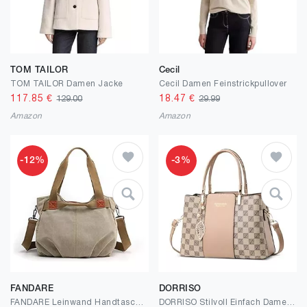
TOM TAILOR
Cecil
TOM TAILOR Damen Jacke
Cecil Damen Feinstrickpullover
117.85
€
18.47
€
129.00
29.99
Amazon
Amazon
-12%
-3%
FANDARE
DORRISO
FANDARE Leinwand Handtaschen Schultertasche Damen Umhängetasche Vintage Frauen Arbeitstasche für Shopper Reisen Crossbody Messenger Bag
DORRISO Stilvoll Einfach Damen Handtaschen Henkeltaschen Anti-Dieb Reisen Umhängetasche Mittel Groß mit Anhänger Urlaub Einkaufen Party Büro Wasserdicht PU Leder