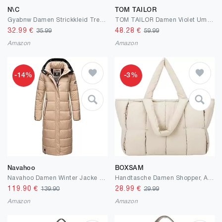
N\C
TOM TAILOR
Gyabnw Damen Strickkleid Trendy Mini Kleid Pullikleid Freizeit Kleider mit Rollkragen und Gemustertem Rockteil für Herbst Winter
TOM TAILOR Damen Violet Umhängetasche
32.99
€
48.28
€
35.99
59.99
Amazon
Amazon
-14%
-3%
Navahoo
BOXSAM
Navahoo Damen Winter Jacke Stepp Mantel B872
Handtasche Damen Shopper, Aesthetic Tote Bag Mit Kosmetiktasche Große Canvas Tasche Damen Laptoptasche Reisetasche für Büro Arbeit Schule Fitness Reisen und Freizeit
119.90
€
28.99
€
139.90
29.99
Amazon
Amazon