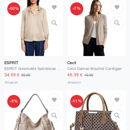
-50%
-7%
ESPRIT
Cecil
ESPRIT Gesmokte Satinbluse mit V-Ausschnitt
Cecil Damen Mouliné Cardigan
34.99
€
46.39
€
69.99
49.99
Amazon
Amazon
-3%
-11%