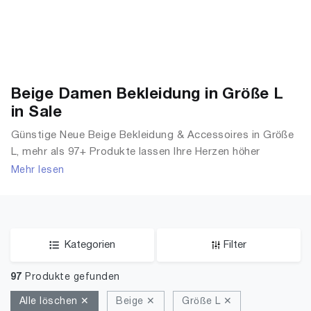
Beige Damen Bekleidung in Größe L
in Sale
Günstige Neue Beige Bekleidung & Accessoires in Größe
L, mehr als 97+ Produkte lassen Ihre Herzen höher
schlagen. Entdecken Sie unsere Auswahl an Sale Tops, T-
Mehr lesen
Shirts, Accessoires, Unterwäsche & Dessous, Streetwear,
Jacken, Mäntel & Westen und mehr.
Kategorien
Filter
97
Produkte gefunden
Alle löschen ✕
Beige ✕
Größe L ✕