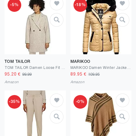
-5%
-18%
TOM TAILOR
MARIKOO
TOM TAILOR Damen Loose Fit Bouclé Mantel
MARIKOO Damen Winter Jacke Steppjacke Unique XS-XXL
95.20
€
89.95
€
99.99
109.95
Amazon
Amazon
-35%
-0%