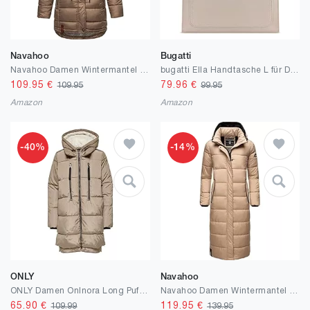
Navahoo
Bugatti
Navahoo Damen Wintermantel Steppmantel Winterjacke Kurzmantel warm gefüttert abnehmbare Kapuze Daliee XS-XXL
bugatti Ella Handtasche L für Damen, Frauen Tasche groß, Damenhandtasche
109.95
€
79.96
€
109.95
99.95
Amazon
Amazon
-40%
-14%
ONLY
Navahoo
ONLY Damen Onlnora Long Puffer Coat Cc OTW Jacke
Navahoo Damen Wintermantel warmer Steppmantel lang mit Kapuze Isalie XS-XXL
65.90
€
119.95
€
109.99
139.95