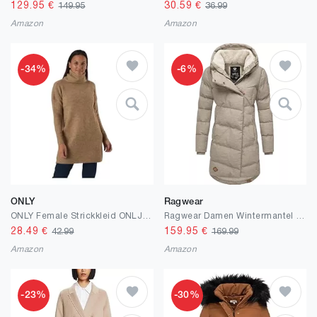
129.95
€
30.59
€
149.95
36.99
Amazon
Amazon
-34%
-6%
ONLY
Ragwear
ONLY Female Strickkleid ONLJANA Langes Kleid
Ragwear Damen Wintermantel Warmer Steppmantel lang mit Kapuze Pavla Intl XS-6XL
28.49
€
159.95
€
42.99
169.99
Amazon
Amazon
-23%
-30%