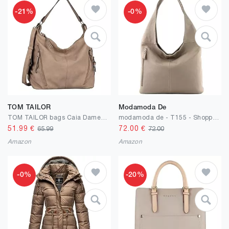
-21%
-0%
TOM TAILOR
Modamoda De
TOM TAILOR bags Caia Damen Hobo Bag Schultertasche
modamoda de - T155 - Shopper Schultertasche Large aus ital. Leder
51.99
€
72.00
€
65.99
72.00
Amazon
Amazon
-0%
-20%