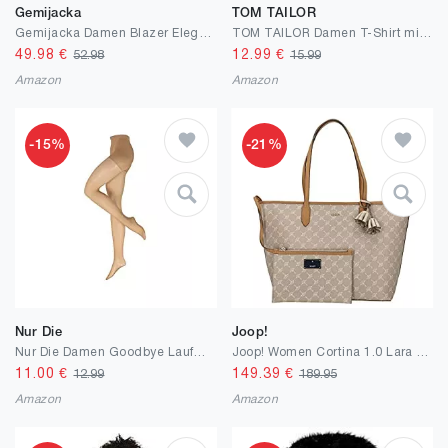
Gemijacka
TOM TAILOR
Gemijacka Damen Blazer Elegant Stehkragen Druckknopf Anzugjacke Freizeit Business Damenjacke mit Hahnentritt-Muster
TOM TAILOR Damen T-Shirt mit Print
49.98
€
12.99
€
52.98
15.99
Amazon
Amazon
-15%
-21%
Nur Die
Joop!
Nur Die Damen Goodbye Laufmaschen Shape Strumpfhose
Joop! Women Cortina 1.0 Lara - Shopper 32 cm
11.00
€
149.39
€
12.99
189.95
Amazon
Amazon