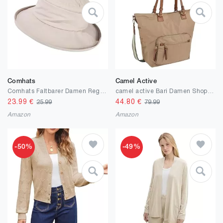
Comhats
Camel Active
Comhats Faltbarer Damen Regenhut Sonnenhut wasserdichte Mütze mit Kinnband UPF50+
camel active Bari Damen Shopper Umhängetasche Reißverschluss Groß
23.99
€
44.80
€
25.99
79.99
Amazon
Amazon
-50%
-49%