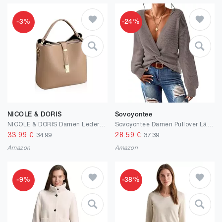
-3%
-24%
NICOLE & DORIS
Sovoyontee
NICOLE & DORIS Damen Leder Handtasche Designer Frauen Umhängetasche Beuteltasche Schultertasche Tote Bag Kleine Handtasche mit Vielen Fächern
Sovoyontee Damen Pullover Lässig V Hals Langarm Twsit Knot Strick Cropped Tops
33.99
€
28.59
€
34.99
37.39
Amazon
Amazon
-9%
-38%