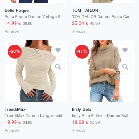
Belle Poque
TOM TAILOR
Belle Poque Damen Vintage Strickjacke Kurz V-Ausschnitt Reverskragen Knopfleiste Cardigan Elegant
TOM TAILOR Damen Basic Cardigan Strickjacke
14.99
€
25.34
€
29.99
49.99
Amazon
Amazon
-20%
-47%
TrendiMax
Imily Bela
TrendiMax Damen Langarmshirt Elegant Stretch Pullover Slim Fit One Off Shoulder Oberteil Langarm Tshirts Crop Top Schulterfrei Asymmetrischer Y2k Enge Tops Sexy
Imily Bela Pullover Damen Rollkragen Gerippt Langarm Strickpullover Elegant Herbst Winter Gestrickt Oberteile Stretch Lose
19.99
€
18.99
€
24.99
35.99
Amazon
Amazon