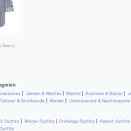
ONLY Damen Onlyasmin Shirt L/S WVN Noos Bluse
egorien
|
|
|
|
cessoires
Jacken & Westen
Mäntel
Kostüme & Blazer
J
|
|
Pullover & Strickmode
Kleider
Unterwäsche & Nachtwäsche
|
|
|
it Outfits
Winter Outfits
Frühlings Outfits
Herbst Outfits
Outfits