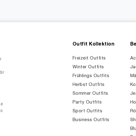
Outfit Kollektion
Be
Freizeit Outfits
Ac
r
Winter Outfits
Ja
dir
Frühlings Outfits
Mä
Herbst Outfits
Ko
Sommer Outfits
Je
Party Outfits
Ho
ke
es
Sport Outfits
Rö
Business Outfits
Sh
Bl