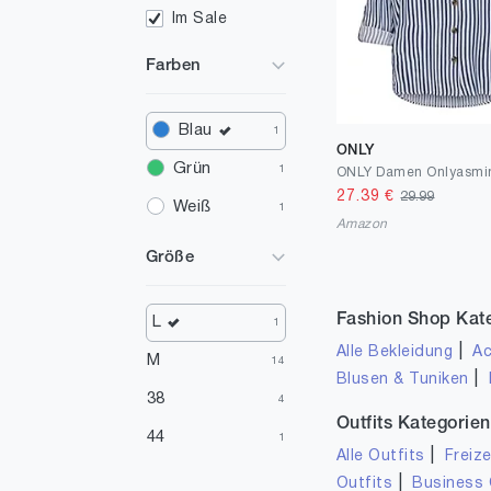
Im Sale
Farben
Blau
1
ONLY
Grün
1
27.39
€
29.99
Weiß
1
Amazon
Größe
Fashion Shop Kat
L
1
|
Alle Bekleidung
Ac
M
14
|
Blusen & Tuniken
38
4
Outfits Kategorien
44
1
|
Alle Outfits
Freize
|
Outfits
Business 