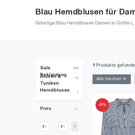
Blau Hemdblusen für Dame
Günstige Blau Hemdblusen Damen in Größe L in
1
Produkte gefunde
Sale
189
Bekleidung
Blusen &
15
Alle löschen ✕
Tuniken
Hemdblusen
1
-9%
Preis
_
€
€