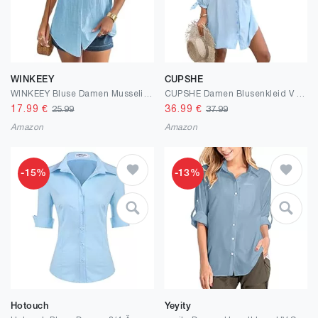
WINKEEY
CUPSHE
WINKEEY Bluse Damen Musselin Hemdbluse Leinenbluse Leinenhemd V-Ausschnitt 100% Baumwolle Elegant Blusen Tuniken Für Damen Mit Knöpfen T Shirt Kurzarm
CUPSHE Damen Blusenkleid V Ausschnitt Langarm Lockeres Sommerkleid Freizeitkleider Bikini Cover Up Hemd Shirt Dress
17.99
€
36.99
€
25.99
37.99
Amazon
Amazon
-15%
-13%
Hotouch
Yeyity