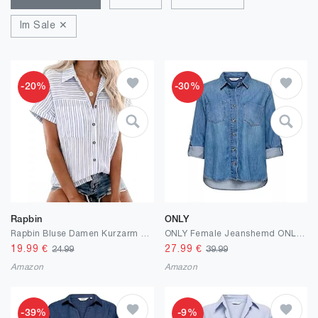
Im Sale ✕
-20%
-30%
Rapbin
ONLY
Rapbin Bluse Damen Kurzarm Hemdbluse V-Ausschnitt Sommer Lässiges Tunika Locker Blusenshirt Elegant Oberteile mit Knopfleiste und Tasche
ONLY Female Jeanshemd ONLYASMIN Jeanshemd
19.99
€
27.99
€
24.99
39.99
Amazon
Amazon
-39%
-9%