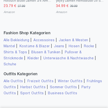
Hotouch Bluse Damen 3/4 Ärmel Büroblusen Slim Fit Hemd Baumwolle Hemdbluse Basic Shirt mit Knopleiste Kurzarm Oberteile V-Ausschnitt Blusenshirt Tops XS-XXL
yeyity Damen Hemdbluse UV Schutz Langarmshirt Damen Schnell Trocknende Sport Shirts Wandershirt Safari Casual Button Up Tops Strandurlaub Elegant Bluse
23.79
€
34.99
€
27.99
39.99
Amazon
Amazon
Fashion Shop Kategorien
|
|
|
Alle Bekleidung
Accessoires
Jacken & Westen
|
|
|
|
|
Mäntel
Kostüme & Blazer
Jeans
Hosen
Röcke
|
|
Shirts & Tops
Blusen & Tuniken
Pullover &
|
|
|
Strickmode
Kleider
Unterwäsche & Nachtwäsche
Schuhe
Outfits Kategorien
|
|
|
Alle Outfits
Freizeit Outfits
Winter Outfits
Frühlings
|
|
|
Outfits
Herbst Outfits
Sommer Outfits
Party
|
|
Outfits
Sport Outfits
Business Outfits