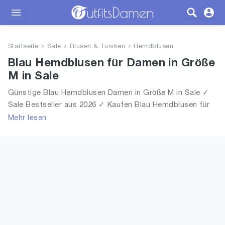
Outfits
Startseite
Sale
Blusen & Tuniken
Hemdblusen
Bekleidung
Blau Hemdblusen für Damen in Größe
M in Sale
Wäsche
Günstige Blau Hemdblusen Damen in Größe M in Sale ✓
Sale Bestseller aus 2026 ✓ Kaufen Blau Hemdblusen für
Schuhe
Frauen in Größe M in Sale!
Mehr lesen
Accessoires
SALE
Blog