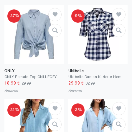
-37%
-9%
ONLY
UNibelle
ONLY Female Top ONLLECEY Top
UNibelle Damen Karierte Hemd Langarm Trachtenbluse Oktoberfest Bluse Karo Hemdjacke Baumwolle Hemdbluse HolzfäLlerhemd Oberteile Casual V-Ausschnitt Tunika Tops
18.99
€
29.99
€
29.99
32.99
Amazon
Amazon
-31%
-3%