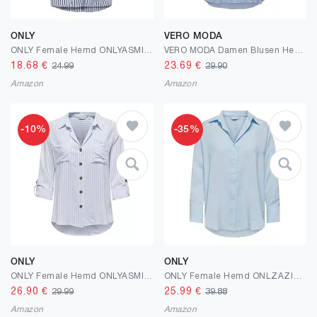
ONLY
VERO MODA
ONLY Female Hemd ONLYASMIN Hemd
VERO MODA Damen Blusen Hemd Leger mit Brusttaschen Regular Stretch 3/4 Arm Top Oberteil
18.68
€
23.69
€
24.99
29.90
Amazon
Amazon
-10%
-35%
ONLY
ONLY
ONLY Female Hemd ONLYASMIN Hemd
ONLY Female Hemd ONLZAZIMA Hemd
26.90
€
25.99
€
29.99
39.88
Amazon
Amazon