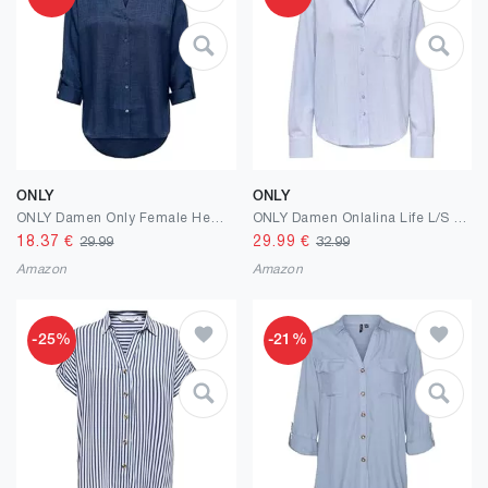
ONLY
ONLY
ONLY Damen Only Female Hemd Onlrillo Hemd Onlrillo Melli Ls Reg Shirt WVN (1er Pack)
ONLY Damen Onlalina Life L/S Stripe Shirt WVN Langarmhemd Mit Knopfverschluss Für Den Alltag
18.37
€
29.99
€
29.99
32.99
Amazon
Amazon
-25%
-21%