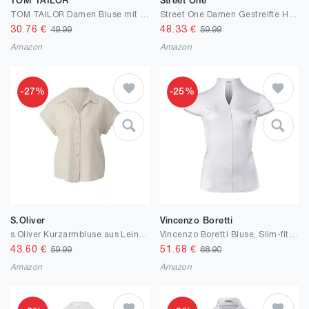
TOM TAILOR
Street One
TOM TAILOR Damen Bluse mit Brusttaschen aus Baumwolle
Street One Damen Gestreifte Hemdbluse
30.76
€
48.33
€
49.99
59.99
Amazon
Amazon
-27%
-25%
S.Oliver
Vincenzo Boretti
s.Oliver Kurzarmbluse aus Leinen
Vincenzo Boretti Bluse, Slim-fit/tailliert, Stretch, Kelchkragen - bügelleicht
43.60
€
51.68
€
59.99
68.90
Amazon
Amazon