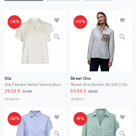
-16%
-10%
Vila
Street One
Vila Female Hemd Vienna Kurzarm
Street One Damen 3412672 Gestreifte Hemdbluse (1er Pack)
29.56
€
53.99
€
34.99
59.99
Amazon
Amazon
-32%
-9%