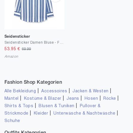
Seidensticker
Seidensticker Damen Bluse - Fashion Bluse - Regular Fit - tailliert- Hemd Blusen Kragen - Bügelleicht - Langarm
53.95
€
69.99
Amazon
Fashion Shop Kategorien
|
|
|
Alle Bekleidung
Accessoires
Jacken & Westen
|
|
|
|
|
Mäntel
Kostüme & Blazer
Jeans
Hosen
Röcke
|
|
Shirts & Tops
Blusen & Tuniken
Pullover &
|
|
|
Strickmode
Kleider
Unterwäsche & Nachtwäsche
Schuhe