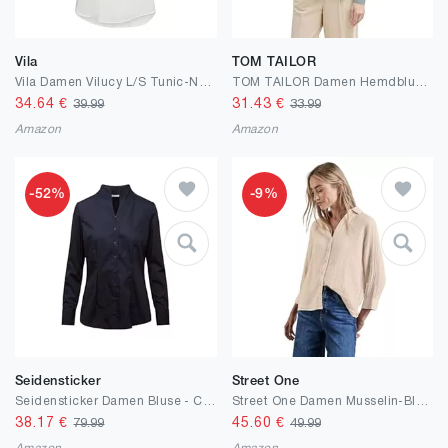
Vila
TOM TAILOR
Vila Damen Vilucy L/S Tunic-Noos Bluse
TOM TAILOR Damen Hemdbluse mit Brusttaschen
34.64
€
31.43
€
39.99
33.99
Amazon
Amazon
-52%
-9%
Seidensticker
Street One
Seidensticker Damen Bluse - City Bluse - Bügelfrei - Kelchkragenbluse - Slim Fit - Langarm - 100% Baumwolle
Street One Damen Musselin-Bluse
38.17
€
45.60
€
79.99
49.99