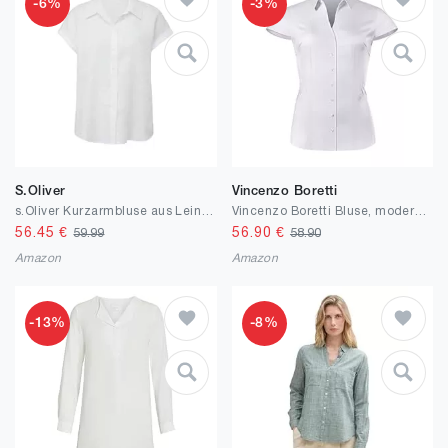
-6%
-3%
S.Oliver
Vincenzo Boretti
s.Oliver Kurzarmbluse aus Leinen
Vincenzo Boretti Bluse, modern-fit/leicht tailliert, Hemdkragen, Kurzarm - bügelleicht
56.45
€
56.90
€
59.99
58.90
Amazon
Amazon
-13%
-8%