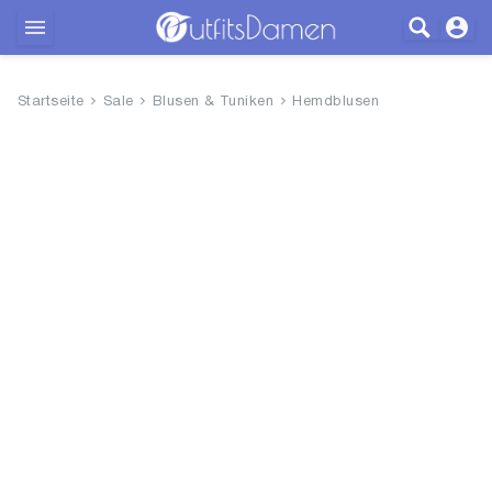
Outfits
Startseite
Sale
Blusen & Tuniken
Hemdblusen
Bekleidung
Wäsche
Schuhe
Accessoires
SALE
Blog