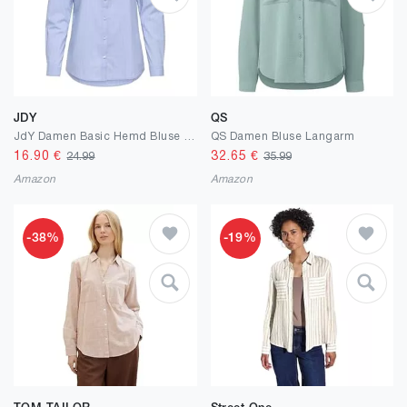
JDY
QS
JdY Damen Basic Hemd Bluse Langarm Business Tunika Shirt Classic Regular Fit Stretch Oberteil JDYMIO
QS Damen Bluse Langarm
16.90
€
32.65
€
24.99
35.99
Amazon
Amazon
-38%
-19%