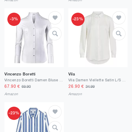
Amazon
Amazon
-3%
-23%
Vincenzo Boretti
Vila
Vincenzo Boretti Damen Bluse mit Kelchkragen leicht tailliert 100% Baumwolle bügelleicht langarm Hemdbluse mit Stehkragen elegant festlich auch für Business
Vila Damen Viellette Satin L/S Shirt/Su-Noos Bluse
67.90
€
26.90
€
69.90
34.99
Amazon
Amazon
-23%