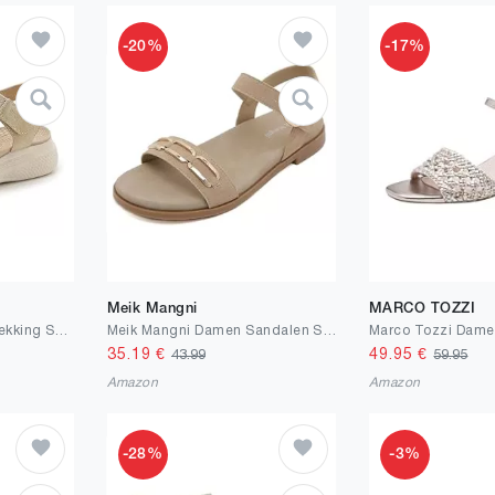
-20%
-17%
Meik Mangni
MARCO TOZZI
Meik Mangni Damen Trekking Sandalen Sommer Wandersandalen Bequeme Plateau Sandaletten Rutschfeste Sportsandalen flache flache Beige Gr.38 EU
Meik Mangni Damen Sandalen Sommer Bequeme Flache Sandaletten Elegant Freizeit Sommerschuhe mit Verstellbaren Riemen Rutschfeste Outdoor Sandals,Gr.36-42 EU
35.19
€
49.95
€
43.99
59.95
Amazon
Amazon
-28%
-3%