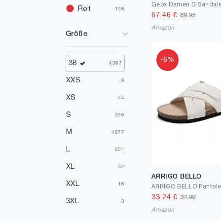
Rot
108
67.46
€
89.95
Elfenbein
82
Amazon
Größe
Gold
47
-5%
Gelb
43
38
4367
Silber
34
XXS
9
Türkis
24
XS
54
Mehrfarbig
19
S
366
Violett
13
M
4877
Orange
12
L
901
XL
62
ARRIGO BELLO
XXL
16
33.24
€
34.99
3XL
3
Amazon
Einheitsgrößen
1627