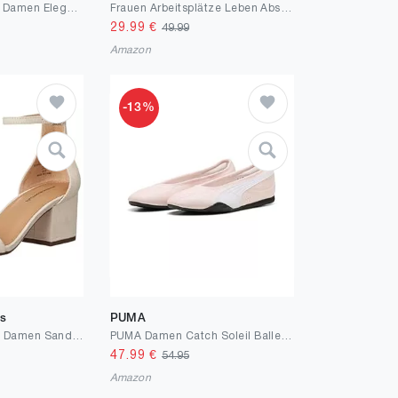
Hohxil Slingpumps Damen Elegante Kitten Heels Pantoletten Damen mit Absatz
Frauen Arbeitsplätze Leben Absätze Sandalen Knöchelriemen Stiletto Lackleder High Heel Wickelzehen Geschlossene Zehen Sandalen Pumps Pumps für Party Night Club Hochzeit 10.5 cm
29.99
€
49.99
Amazon
-13%
ls
PUMA
Amazon Essentials Damen Sandaletten mit Absatz und Zwei Riemchen, Elfenbein, 38 EU Weit
PUMA Damen Catch Soleil BallerinaSneaker
47.99
€
54.95
Amazon