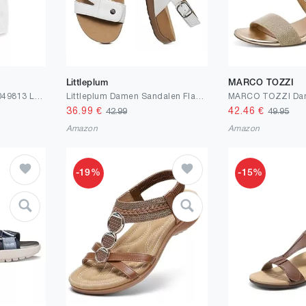
Littleplum
MARCO TOZZI
TOM TAILOR Damen 1049813 Loose Fit Bluse mit Taschen
Littleplum Damen Sandalen Flach Bequem Sommer Elegante Freizeit Sandaletten
36.99
€
42.46
€
42.99
49.95
Amazon
Amazon
-19%
-15%