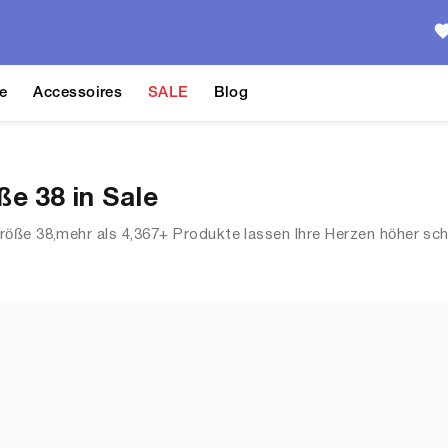
e
Accessoires
SALE
Blog
e 38 in Sale
öße 38,mehr als 4,367+ Produkte lassen Ihre Herzen höher sc
Dessous, Streetwear, Jacken, Mäntel & Westen und mehr.