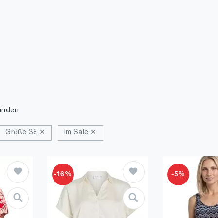
unden
Größe 38 ✕
Im Sale ✕
-16%
-5%