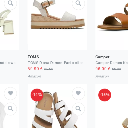
TOMS
Camper
Marco Tozzi Damen Sandale weiches Feel Me Fußbett weiches Innenfutter Vegan Zeitlos
TOMS Diana Damen-Pantoletten
59.90
€
96.00
€
82.95
99.00
Amazon
Amazon
-14%
-15%