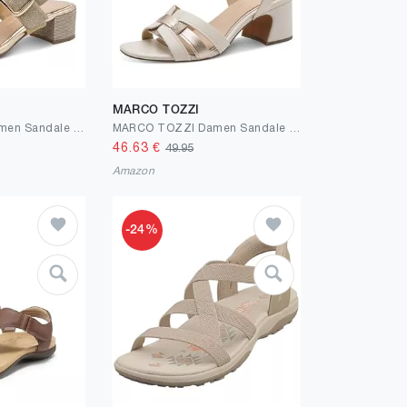
MARCO TOZZI
MARCO TOZZI Damen Sandale weiches Feel Me Fußbett Vegan weiches Innenfutter Vegan
MARCO TOZZI Damen Sandale weiches Feel Me Fußbett Vegan weiches Innenfutter Sommerlich
46.63
€
49.95
Amazon
-24%