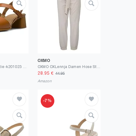
OXMO
Camper Damen Katie-k201023 Women Sandal
OXMO OXLennja Damen Hose Stoffhose elastischer Bund mit Bindegürtel Regular Fit
28.95
€
44.95
Amazon
-7%