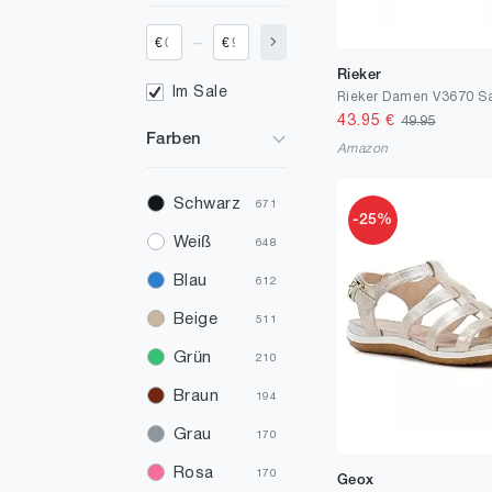
_
€
€
Rieker
Im Sale
Rieker Damen V3670 S
43.95
€
49.95
Farben
Amazon
Schwarz
671
-25%
Weiß
648
Blau
612
Beige
511
Grün
210
Braun
194
Grau
170
Rosa
170
Geox