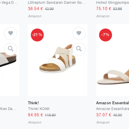
Geox Damen D Sandale Vega DKleid Sandalen
Littleplum Sandalen Damen Sommer Flache Sandaletten Elegant Sandals Strand Schuhe(Weiß,38EU)
36.54
€
75.10
€
42.99
93.88
Amazon
Amazon
-21%
-7%
Think!
Amazon Essentia
ARRIGO BELLO Pantoletten Damen Bequeme Leder Sandalen Mode rutschfeste Hausschuhe Arch Support Sommer Outdoor Badelatschen Größe 36-41
Think! KOAK
94.95
€
37.07
€
119.90
40.00
Amazon
Amazon