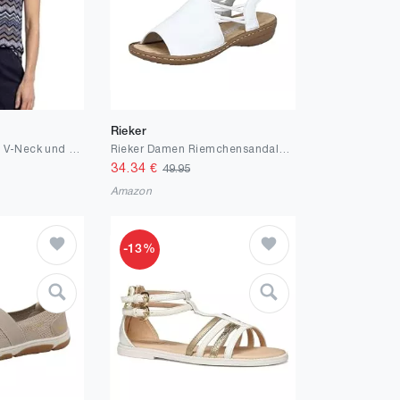
Rieker
Street One Top mit V-Neck und Knotendetail
Rieker Damen Riemchensandalen 608D1, Frauen Sandalen,Sommerschuhe
34.34
€
49.95
Amazon
-13%