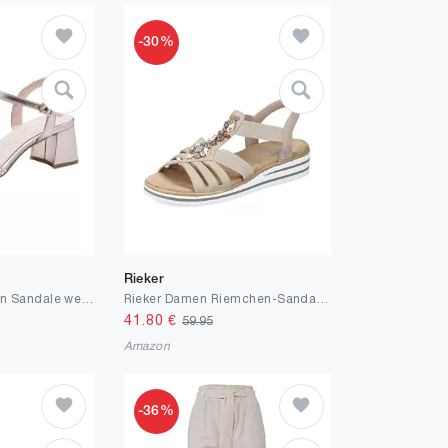
-30%
Rieker
Marco Tozzi Damen Sandale weiches Feel Me Fußbett weiches Innenfutter Vegan Zeitlos
Rieker Damen Riemchen-Sandalen V0649-62 Weite Schmal Pull-on
41.80
€
59.95
Amazon
-36%