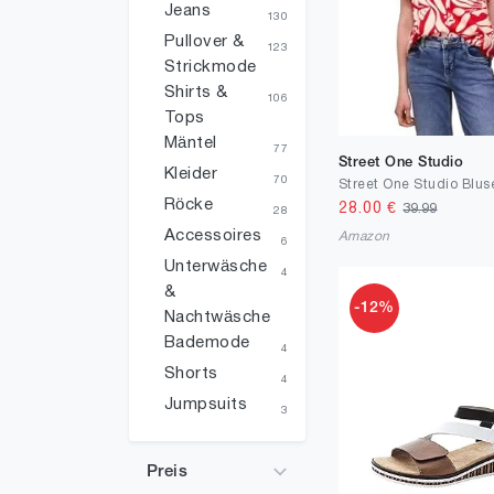
Jeans
130
Pullover &
123
Strickmode
Shirts &
106
Tops
Mäntel
77
Street One Studio
Kleider
70
Röcke
28.00
€
39.99
28
Accessoires
Amazon
6
Unterwäsche
4
&
-12%
Nachtwäsche
Bademode
4
Shorts
4
Jumpsuits
3
Preis