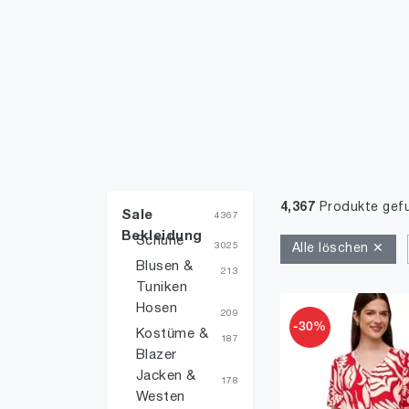
4,367
Produkte gef
Sale
4367
Bekleidung
Schuhe
3025
Alle löschen ✕
Blusen &
213
Tuniken
Hosen
209
-30%
Kostüme &
187
Blazer
Jacken &
178
Westen