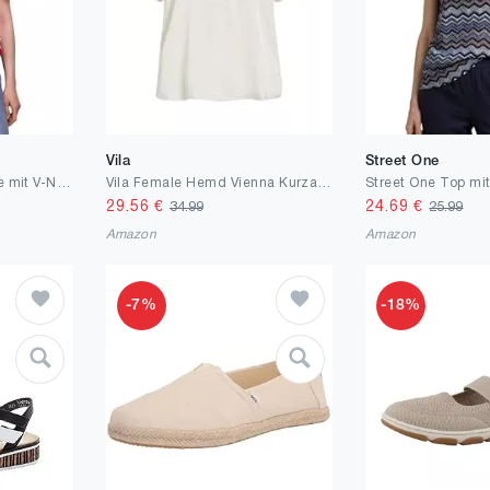
Vila
Street One
Street One Studio Bluse mit V-Neck und floralem Muster
Vila Female Hemd Vienna Kurzarm
29.56
€
24.69
€
34.99
25.99
Amazon
Amazon
-7%
-18%