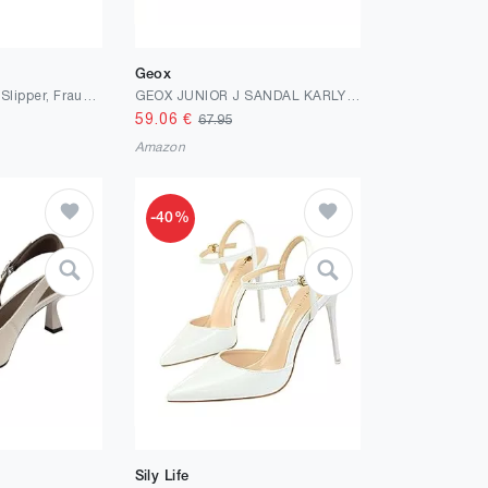
Geox
MUSTANG Damen Slipper, Frauen Slip On
GEOX JUNIOR J SANDAL KARLY GIRL SOFT ROSE 38_EU
59.06
€
67.95
Amazon
-40%
Sily Life