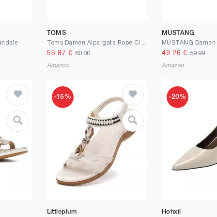
TOMS
MUSTANG
andale
Toms Damen Alpargata Rope Classic Flacher Slipper, Natural White, 38 EU
55.87
€
49.26
€
60.00
59.99
Amazon
Amazon
-15%
-20%
Littleplum
Hohxil