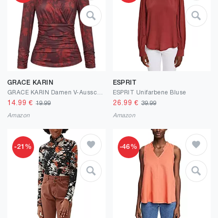
GRACE KARIN
ESPRIT
GRACE KARIN Damen V-Ausschnitt Bluse Elegant Wickelbluse Laterne Langarm Slim Fit Plissee-Top Tunika Bluse
ESPRIT Unifarbene Bluse
14.99
€
26.99
€
19.99
39.99
Amazon
Amazon
-21%
-46%