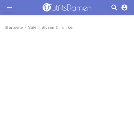
Outfits
Startseite
Sale
Blusen & Tuniken
Bekleidung
Wäsche
Schuhe
Accessoires
SALE
Blog