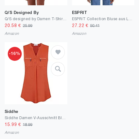
Q/S Designed By
ESPRIT
Q/S designed by Damen T-Shirt Langarm
ESPRIT Collection Bluse aus Leinen-Mix
20.58
€
27.22
€
25.99
50.41
Amazon
Amazon
-16%
Siddhe
Siddhe Damen V-Ausschnitt Bluse 3/4 Ärmel Tunika Reißverschluss Longshirt Langarm Hemd Tops T-Shirt Oberteile Knopfleiste mit Taschen
15.99
€
18.99
Amazon