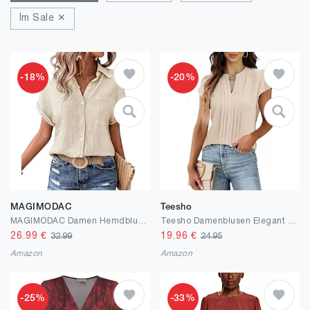
Im Sale ✕
-18%
-20%
MAGIMODAC
Teesho
MAGIMODAC Damen Hemdbluse Kurzarm Baumwolle Shirt Hemd Bluse Sommer Freizeit Tshirt Casual Lässige Oberteile mit Knöpfen
Teesho Damenblusen Elegant V-Ausschnitt Casual Langarm Oberteile Plissee vorne Arbeit Shirts Tunika Hemd Tops
26.99
€
19.96
€
32.99
24.95
Amazon
Amazon
-25%
-33%