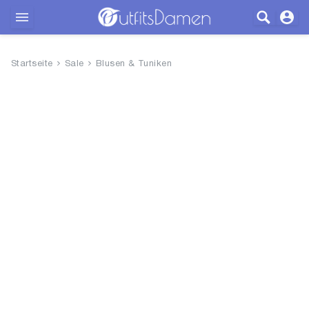
Outfits
Startseite
Sale
Blusen & Tuniken
Bekleidung
Wäsche
Schuhe
Accessoires
SALE
Blog