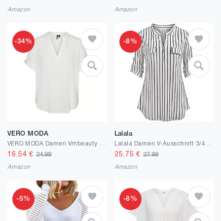
Amazon
Amazon
-34%
-8%
VERO MODA
Lalala
VERO MODA Damen Vmbeauty Ss Top Ga Noos Top
Lalala Damen V-Ausschnitt 3/4 Ärmel Bluse Einfarbig Kariertes Hemd Reißverschluss Tunika Tops Longshirt Hemd T-Shirt
16.54
€
25.75
€
24.99
27.99
Amazon
Amazon
-5%
-8%