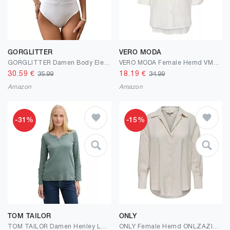
GORGLITTER
VERO MODA
GORGLITTER Damen Body Elegant Spitzenbody Kurzarm Spitzen Bodysuit Oberteil Tunika Bodys Blusebody Dirndlbody mit V-Ausschnitt
VERO MODA Female Hemd VMBUMPY Hemd
30.59
€
18.19
€
35.99
34.99
Amazon
Amazon
-31%
-15%
TOM TAILOR
ONLY
TOM TAILOR Damen Henley Longsleeve mit Streifenmuster
ONLY Female Hemd ONLZAZIMA Hemd