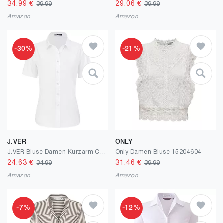
34.99
€
29.06
€
39.99
39.99
Amazon
Amazon
-30%
-21%
J.VER
ONLY
J.VER Bluse Damen Kurzarm Casual Businessbluse Regular Fit Knitterfrei Baumwolle Sommershirts mit Knopleiste Freizeithemd Tops
Only Damen Bluse 15204604
24.63
€
31.46
€
34.99
39.99
Amazon
Amazon
-7%
-12%