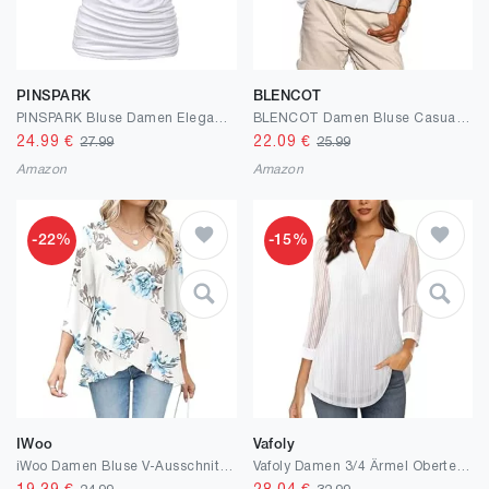
PINSPARK
BLENCOT
PINSPARK Bluse Damen Elegant Oberteile Wasserfall Shirts Spitzen Falten Tops Ärmellos T Shirt V-Ausschnitt Blusen Stretch Tunika Sommer S-XXL
BLENCOT Damen Bluse Casual V-Ausschnitt Button Down Seide Shirts Farbblock Langarm Bluse Tunika Tops
24.99
€
22.09
€
27.99
25.99
Amazon
Amazon
-22%
-15%
IWoo
Vafoly
iWoo Damen Bluse V-Ausschnitt Chiffon Tunika Sommer Langshirt Flatter Ärmel Elegant Fließende Leichte Doppellagige Oberteile Longshirt
Vafoly Damen 3/4 Ärmel Oberteil Henley V-Ausschnitt Hemden doppellagig Mesh Bluse Tuniken