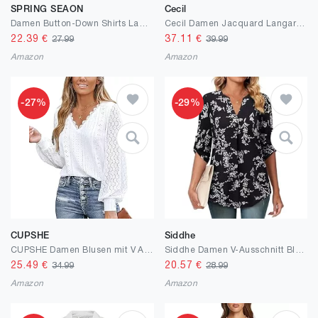
SPRING SEAON
Cecil
Damen Button-Down Shirts Langarm Kragen Tops Lady Work Office Chiffon Bluse
Cecil Damen Jacquard Langarmshirt
22.39
€
37.11
€
27.99
39.99
Amazon
Amazon
-27%
-29%
CUPSHE
Siddhe
CUPSHE Damen Blusen mit V Ausschnitt, überbackener Spitze, Lange Spitzenärmel, gebänderte Manschetten, schickes, Elegantes Hemd, Weiß
Siddhe Damen V-Ausschnitt Bluse 3/4 Ärmel Oberteile Tunika Tops Locker Longshirt Lässige T-Shirt Langarm Hemd
25.49
€
20.57
€
34.99
28.99
Amazon
Amazon