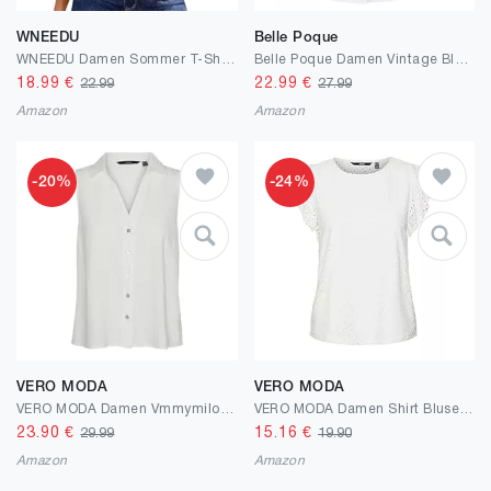
WNEEDU
Belle Poque
WNEEDU Damen Sommer T-Shirt Basic Shirt V-Ausschnitt Blusen Top Oberteile Kurzarm Tshirt mit Button 2025 Neu
Belle Poque Damen Vintage Bluse V-Ausschnitt Slim Fit Puff Kurzarm Hemd
18.99
€
22.99
€
22.99
27.99
Amazon
Amazon
-20%
-24%
VERO MODA
VERO MODA
VERO MODA Damen Vmmymilo Sl V-Neck Shirt WVN Ga Hemd
VERO MODA Damen Shirt Bluse mit Loch Muster und Kurzen Flügelärmeln
23.90
€
15.16
€
29.99
19.90
Amazon
Amazon