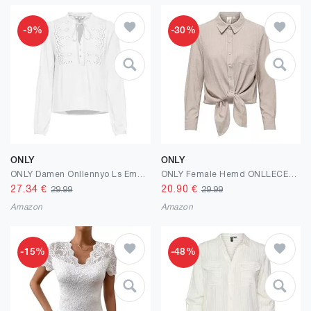
-9%
-30%
ONLY
ONLY
ONLY Damen Onllennyo Ls Embroid V-Neck Top Noos WVN
ONLY Female Hemd ONLLECEY Hemd
27.34
€
20.90
€
29.99
29.99
Amazon
Amazon
-15%
-48%