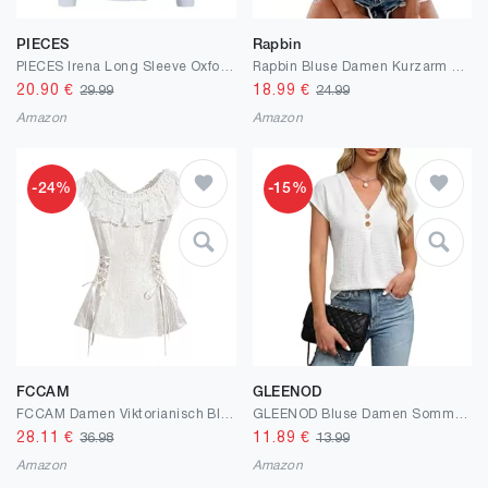
PIECES
Rapbin
PIECES Irena Long Sleeve Oxford Shirt
Rapbin Bluse Damen Kurzarm Hemdbluse V-Ausschnitt Sommer Lässiges Tunika Locker Blusenshirt Elegant Oberteile mit Knopfleiste und Tasche
20.90
€
18.99
€
29.99
24.99
Amazon
Amazon
-24%
-15%
FCCAM
GLEENOD
FCCAM Damen Viktorianisch Bluse Lolita Oberteil Vintage Top Viktorianisches Bluse Ärmellos Oberteil
GLEENOD Bluse Damen Sommer V-Ausschnitt Lockere Flügelärmel Sommerbluse Elegant Blusen Weiß Schwarz Oberteile für Freizeit Büro Strand
28.11
€
11.89
€
36.98
13.99
Amazon
Amazon