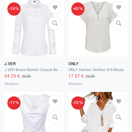
-10%
-40%
J.VER
ONLY
J.VER Bluse Damen Casual Business Bluse Damen Button Down Shirts Klassische Langarm Kragen Tops Bügelleichtes Modern Oberteil
ONLY Damen Onlfree S/S Modal Placket Top JRS Bluse
24.29
€
17.97
€
26.99
29.99
Amazon
Amazon
-11%
-15%