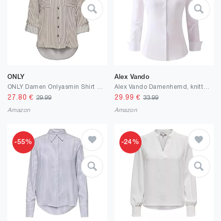
ONLY
Alex Vando
ONLY Damen Onlyasmin Shirt L/S WVN Noos Bluse
Alex Vando Damenhemd, knitterfrei, normale Passform, langärmelig, Stretch, Arbeitshemd
27.80
€
29.99
€
29.99
33.99
Amazon
Amazon
-55%
-24%