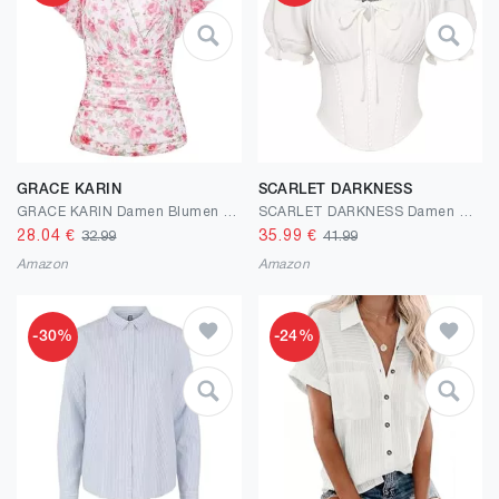
GRACE KARIN
SCARLET DARKNESS
GRACE KARIN Damen Blumen Boho Bluse V-Ausschnitt Rüschen Kurzarm Shirt Plissiert Mesh Oberteile Slim Fit Vintage Sommer Top
SCARLET DARKNESS Damen Renaissance Bluse Kurz Puffärmel Korsett Oberteil mit Schleifen Verziert Mittelalter Blusen
28.04
€
35.99
€
32.99
41.99
Amazon
Amazon
-30%
-24%