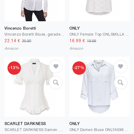
Vincenzo Boretti
ONLY
Vincenzo Boretti Bluse, gerade geschnitten mit Tunika-Ausschnitt
ONLY Female Top ONLSMILLA Top
22.14
€
16.99
€
35.90
19.99
Amazon
Amazon
-13%
-27%
SCARLET DARKNESS
ONLY
SCARLET DARKNESS Damen Rüschenbluse Mittelalter Spitzen Shirt Gothic Bluse für Party Oberteil
ONLY Damen Bluse ONLYASMIN-Siesta LS LI BL Shirt - Relaxed Fit XS S M L XL