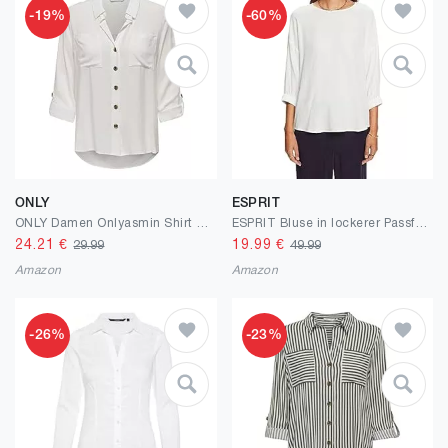
-19%
-60%
ONLY
ESPRIT
ONLY Damen Onlyasmin Shirt L/S WVN Noos Bluse
ESPRIT Bluse in lockerer Passform
24.21
€
19.99
€
29.99
49.99
Amazon
Amazon
-26%
-23%