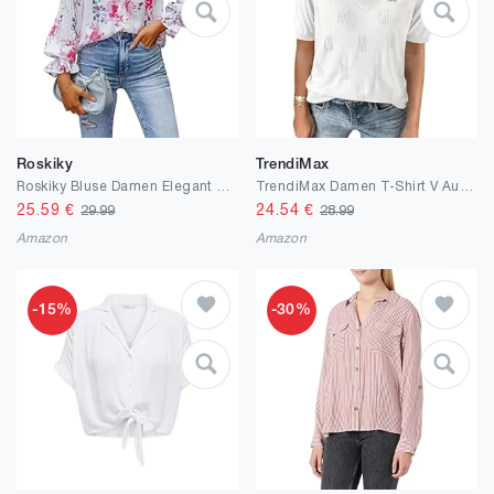
Roskiky
TrendiMax
Roskiky Bluse Damen Elegant Damen Oberteile Dressy Casual Button Down Blouse Floral Peasant Tops Lantern Ruffle Tunika Damen Langarm
TrendiMax Damen T-Shirt V Ausschnitt Kurzarm Strick Shirt Dünne Pullover Sommer Frühling Strickpullover Casual Oberteile Bluse Tops
25.59
€
24.54
€
29.99
28.99
Amazon
Amazon
-15%
-30%