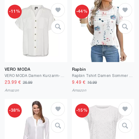
-11%
-44%
VERO MODA
Rapbin
VERO MODA Damen Kurzarm-Hemd mit Streifenmuster, Brusttaschen und Knopfleiste
Rapbin Tshirt Damen Sommer Kurzarm Bluse Elegant Rundhals Mit Falten Oberteil Locker Frauen Puffärmel Blumen Tops Lässig Basic Tunika Shirts 2025
23.99
€
9.49
€
26.99
16.99
Amazon
Amazon
-38%
-15%