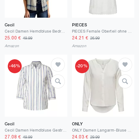
Cecil
PIECES
Cecil Damen Hemdbluse Bedruckt
PIECES Female Oberteil ohne Ärmel PCOLLINE Spitze
25.00
€
24.21
€
49.99
26.99
Amazon
Amazon
-46%
-20%
Cecil
ONLY
Cecil Damen Hemdbluse Gestreift
ONLY Damen Langarm-Bluse ONLGusta Life Damenshirt mit Knopfleiste
27.08
€
24.03
€
49.99
29.99