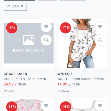
Im Sale ✕
-8%
-17%
GRACE KARIN
WNEEDU
GRACE KARIN Tshirt Damen Elegante Wickelbluse Oberteile Business Work Bluse
WNEEDU Tshirt Damen Sommer Bluse Kurzarm Quadratischem Ausschnitt Oberteile Damen Sommer Tunika T-Shirt Plissee Tops mit Puffärmel Lässige Flowy Elegant Weiße Blume M
36.99
€
14.99
€
39.99
17.99
Amazon
Amazon
-15%
-14%