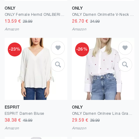
ONLY
ONLY
ONLY Female Hemd ONLBERIT Hemd
ONLY Damen Onlmette V-Neck Ls Smock Top Noos WVN
13.59
€
26.70
€
29.99
34.99
Amazon
Amazon
-23%
-26%
ESPRIT
ONLY
ESPRIT Damen Bluse
ONLY Damen Onlnew Lina Grace Emb Shirt Wvn Bluse, Bright White/Aop:heart, M EU
38.38
€
29.59
€
49.99
39.99
Amazon
Amazon