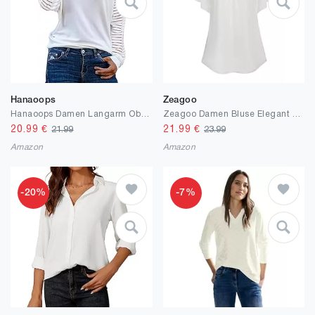
Hanaoops
Zeagoo
Hanaoops Damen Langarm Oberteil Ladies Comfy Gestreiftes Weiches Tunika T Shirt Solide Farbe Elegant V Ausschnitt Essentials Blusen Top
Zeagoo Damen Bluse Elegant Blumen Shirts Batwing Kurzarm Tunika Top V-Ausschnitt Falten Hemd Doppellagige Mesh Oberteile Lässig Locker T-Shirt Sommer S-XXL
20.99
€
21.99
€
21.99
23.99
Amazon
Amazon
-20%
-7%