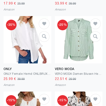
17.99
€
33.99
€
25.99
39.99
Amazon
Amazon
-35%
-25%
ONLY
VERO MODA
ONLY Female Hemd ONLBRUXELLES Hemd
VERO MODA Damen Blusen Hemd Leger mit Brusttaschen Regular Stretch 3/4 Arm Top Oberteil
25.99
€
22.51
€
39.99
29.99
Amazon
Amazon
-15%
-15%