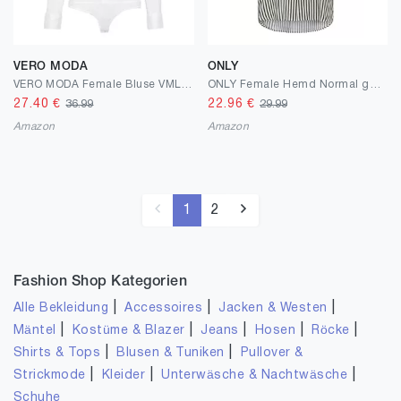
VERO MODA
ONLY
VERO MODA Female Bluse VMLADY Body
ONLY Female Hemd Normal geschnitten Hemdkragen Umgeschlagene Ärmelbündchen Hemd
27.40
€
22.96
€
36.99
29.99
Amazon
Amazon
1
2
Fashion Shop Kategorien
|
|
|
Alle Bekleidung
Accessoires
Jacken & Westen
|
|
|
|
|
Mäntel
Kostüme & Blazer
Jeans
Hosen
Röcke
|
|
Shirts & Tops
Blusen & Tuniken
Pullover &
|
|
|
Strickmode
Kleider
Unterwäsche & Nachtwäsche
Schuhe