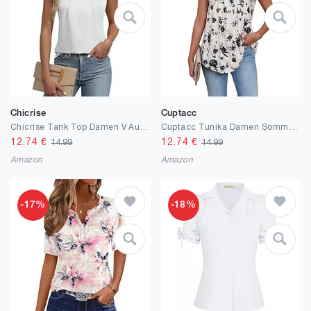
Chicrise
Cuptacc
Chicrise Tank Top Damen V Ausschnitt Oberteile Ärmellos Sommer Keyhole Elegant Bluse
Cuptacc Tunika Damen Sommer V-Ausschnitt Blütenblatt Ärmel Bluse Damen Elegant Lässig Basic Top Damen
12.74
€
12.74
€
14.99
14.99
Amazon
Amazon
-17%
-18%