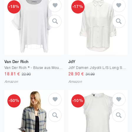
-18%
-17%
Van Der Rich
JdY
Van Der Rich ® - Bluse aus Mousseline mit Innenfutter - Damen
JdY Damen Jdyolli L/S Long Shirt Noos Langarmbluse
18.81
€
28.90
€
22.90
34.99
Amazon
Amazon
-50%
-10%