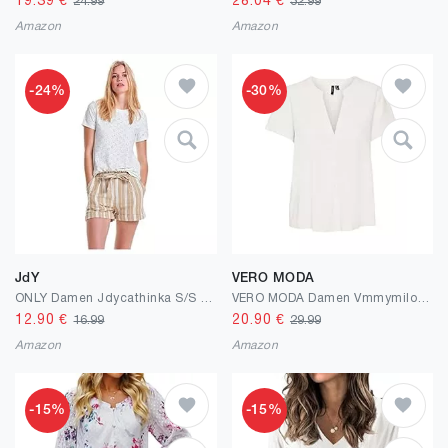
19.39
€
28.04
€
24.99
32.99
Amazon
Amazon
-24%
-30%
JdY
VERO MODA
ONLY Damen Jdycathinka S/S Tag Top Jrs Noos
VERO MODA Damen Vmmymilo Ss WVN Ga Top
12.90
€
20.90
€
16.99
29.99
Amazon
Amazon
-15%
-15%