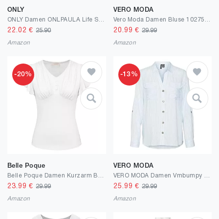
ONLY
VERO MODA
ONLY Damen ONLPAULA Life S/S TIE Shirt WVN NOO 15281497
Vero Moda Damen Bluse 10275283
22.02
€
20.99
€
25.90
29.99
Amazon
Amazon
-20%
-13%
Belle Poque
VERO MODA
Belle Poque Damen Kurzarm Bluse Shirts Sommer Baumwolle Tops V Neck Ruffle Elegant Vintage Tops
VERO MODA Damen Vmbumpy L/S Shirt New WVN Ga Noos Bluse
23.99
€
25.99
€
29.99
29.99
Amazon
Amazon