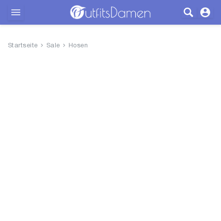
Outfits
Startseite
Sale
Hosen
Bekleidung
Wäsche
Schuhe
Accessoires
SALE
Blog