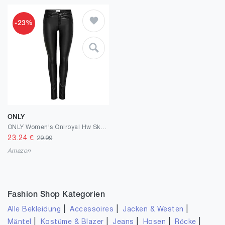
-23%
ONLY
ONLY Women's Onlroyal Hw Sk Rock Coated PIM Noos Skinny Jeans
23.24
€
29.99
Amazon
Fashion Shop Kategorien
|
|
|
Alle Bekleidung
Accessoires
Jacken & Westen
|
|
|
|
|
Mäntel
Kostüme & Blazer
Jeans
Hosen
Röcke