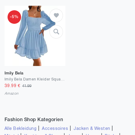
-5%
Imily Bela
Imily Bela Damen Kleider Square Neck Partykleid Mesh Minikleid High Waist Falten Langarmkleid Hochzeitsgast mit Rüschen
39.99
€
41.99
Amazon
Fashion Shop Kategorien
|
|
|
Alle Bekleidung
Accessoires
Jacken & Westen