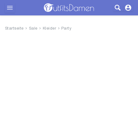
Outfits
Startseite
Sale
Kleider
Party
Bekleidung
Wäsche
Schuhe
Accessoires
SALE
Blog