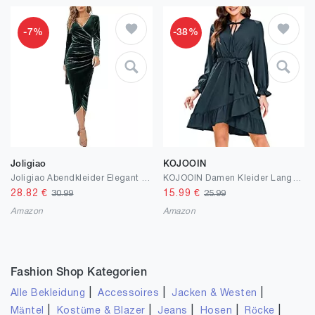
-7%
-38%
Joligiao
KOJOOIN
Joligiao Abendkleider Elegant für Hochzeit Samt Kleid Winterkleid Damen V Ausschnitt Partykleid Langes Abendkleid Damen Cocktailkleid Samtkleid Weihnachtskleid Damen Festliche Kleider für Damen
KOJOOIN Damen Kleider Langarm A-Linie Wickelkleid Herbst Tunika Minikleid mit Gürtel Hohe Taille Elegant Kurze Gerafftes Freizetikleider mit Rüschen (Verpackung MEHRWEG)
28.82
€
15.99
€
30.99
25.99
Amazon
Amazon
Fashion Shop Kategorien
|
|
|
Alle Bekleidung
Accessoires
Jacken & Westen
|
|
|
|
|
Mäntel
Kostüme & Blazer
Jeans
Hosen
Röcke