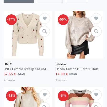
-17%
-55%
ONLY
Fisoew
ONLY Female Strickjacke ONLBIRTIE Strickjacke
Fisoew Damen Pullover Rundhals Zopfmuster Langarm Casual Strickpullover Loose Oberteil Winter Grobstrick Pulli
37.55
€
14.99
€
44.99
32.99
Amazon
Amazon
-43%
-6%