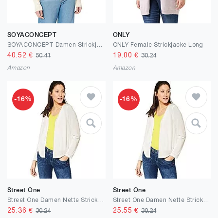
SOYACONCEPT
ONLY
SOYACONCEPT Damen Strickjacke
ONLY Female Strickjacke Long
40.52
€
19.00
€
50.41
30.24
Amazon
Amazon
-16%
-16%
Street One
Street One
Street One Damen Nette Strickjacke
Street One Damen Nette Strickjacke
25.36
€
25.55
€
30.24
30.24