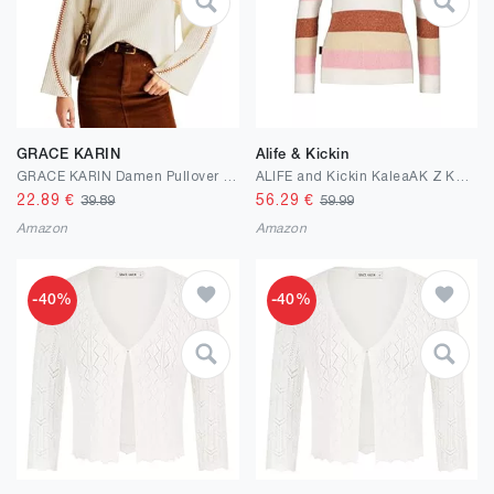
GRACE KARIN
Alife & Kickin
GRACE KARIN Damen Pullover mit Rollkragen Casual Langarm Strick Oberteil Rollkragenpulli
ALIFE and Kickin KaleaAK Z Knit – Damen Strickpullover – Weicher & Bequemer Pullover für Herbst & Winter – Stylisch & Warm für Alltag & Freizeit
22.89
€
56.29
€
39.89
59.99
Amazon
Amazon
-40%
-40%