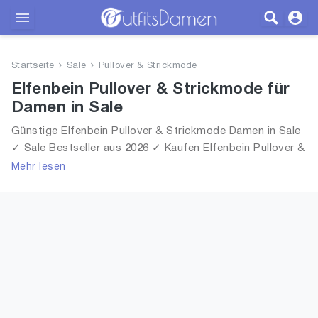
Outfits
Startseite
Sale
Pullover & Strickmode
Bekleidung
Elfenbein Pullover & Strickmode für
Damen in Sale
Wäsche
Günstige Elfenbein Pullover & Strickmode Damen in Sale
✓ Sale Bestseller aus 2026 ✓ Kaufen Elfenbein Pullover &
Schuhe
Strickmode für Frauen in Sale!
Mehr lesen
Accessoires
SALE
Blog