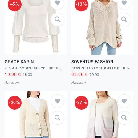
--5%
-13%
GRACE KARIN
SOVENTUS FASHION
GRACE KARIN Damen Langarm Rundhals Pullover Vintage elegant Sweater Laternenärmel H-Linie Tops
SOVENTUS FASHION Damen Strickpullover grobmaschig Pullover Oversize v Ausschnitt Grobstrick Herbst
19.99
€
69.00
€
18.99
79.00
Amazon
Amazon
-20%
-37%