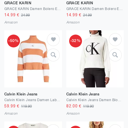
GRACE KARIN
GRACE KARIN
GRACE KARIN Damen Bolero Elegant Strickjacke 3/4 Ärmel Schulterjacke Casual Shrug Top
GRACE KARIN Damen Bolero Elegant Strickjacke 3/4 Ärmel Schulterjacke Casual Shrug Top
14.99
€
14.99
€
24.99
24.99
Amazon
Amazon
-50%
-32%
Calvin Klein Jeans
Calvin Klein Jeans
Calvin Klein Jeans Damen Label Chunky Sweater Pullover
Calvin Klein Jeans Damen Blown Up Ck Loose Sweater Pullover
59.99
€
82.00
€
119.90
119.90
Amazon
Amazon