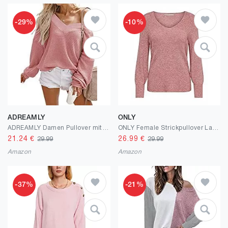
-29%
-10%
ADREAMLY
ONLY
ADREAMLY Damen Pullover mit V-Ausschnitt langärmelig Waffelstrick Schulterfrei
ONLY Female Strickpullover Lang V-Ausschnitt
21.24
€
26.99
€
29.99
29.99
Amazon
Amazon
-37%
-21%