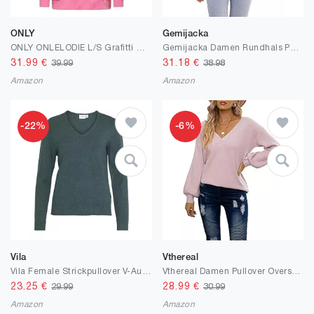
ONLY
Gemijacka
ONLY ONLELODIE L/S Grafitti Hood Box SWT
Gemijacka Damen Rundhals Pullover Loose Laternenärmel Strickpullover Kurz Sweater für Jeans Bluse
31.99
€
31.18
€
39.99
38.98
Amazon
Amazon
-22%
-6%
Vila
Vthereal
Vila Female Strickpullover V-Ausschnitt-
Vthereal Damen Pullover Oversized V Ausschnitt Tops Strickpullover Casual Oberteil Pulli Frauen Sweatshirt für Winter
23.25
€
28.99
€
29.99
30.99
Amazon
Amazon