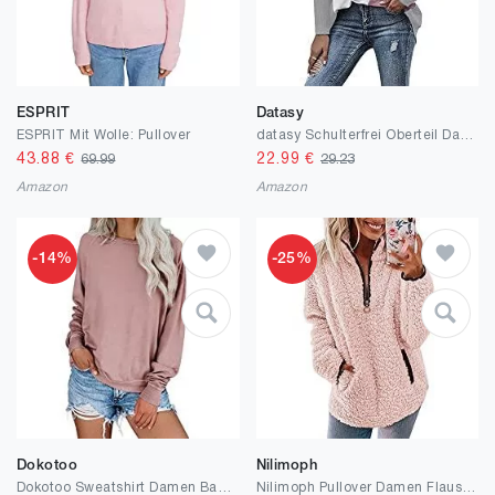
ESPRIT
Datasy
ESPRIT Mit Wolle: Pullover
datasy Schulterfrei Oberteil Damen Pullover Pulli Fledermausärmel Shirt für Damen Oversize Strickpullover Sweatshirt Langarm Winter Herbst
43.88
€
22.99
€
69.99
29.23
Amazon
Amazon
-14%
-25%
Dokotoo
Nilimoph
Dokotoo Sweatshirt Damen Basic Rundhals Langarmshirt Herbst Winter Pullover Casual Lose Oberteile Shirts Tops S-XXL
Nilimoph Pullover Damen Flauschig Pulli Fleece Weich Herbst Winter Warm Kapuzenpullover Casual Sweatshirt Winter Mit Seitentasche Zip Langarm Oberteile Top