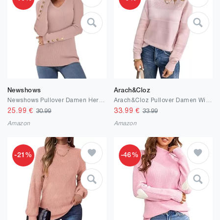
Newshows
Arach&Cloz
Newshows Pullover Damen Herbst V-Ausschnitt Strickpullover Winter Langarmshirt Gerippt Damenpullover mit Knopfdetail
Arach&Cloz Pullover Damen Winter Langarm Strickpullover Rundhals Casual Tops Warm Weich Jumper Sweater Herbst
25.99
€
33.99
€
30.99
33.99
Amazon
Amazon
-21%
-46%