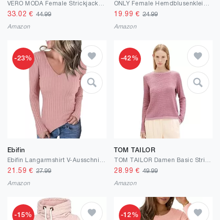
VERO MODA Female Strickjacke VMDOFFY Strickjacke
ONLY Female Hemdblusenkleid Bindegürtel Blusenkleid
33.02
€
19.99
€
44.99
24.99
Amazon
Amazon
-23%
-42%
Ebifin
TOM TAILOR
Ebifin Langarmshirt V-Ausschnitt Damen Pullover Casual Sweater Einfabrig Tops Warm Strickpullover Basic Oberteile.
TOM TAILOR Damen Basic Strickpullover mit Struktur
21.59
€
28.99
€
27.99
49.99
Amazon
Amazon
-15%
-12%