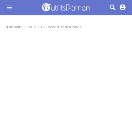
Outfits
Startseite
Sale
Pullover & Strickmode
Bekleidung
Wäsche
Schuhe
Accessoires
SALE
Blog