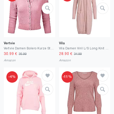
Vertvie
Vila
Vertvie Damen Bolero Kurze Strickjacke Langarm Cardigan Elegante Jacke Rundhalsausschnitt Stricken Strickweste mit Knopf
Vila Damen Viril L/S Long Knit Cardigan-noos Strickjacke
30.99
€
28.90
€
35.99
34.99
Amazon
Amazon
-4%
-11%