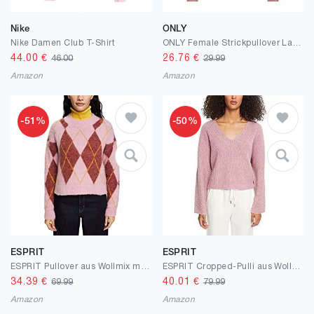
Nike
ONLY
Nike Damen Club T-Shirt
ONLY Female Strickpullover Lang V-Ausschnitt
44.00
€
26.76
€
46.00
29.99
Amazon
Amazon
-51%
-50%
ESPRIT
ESPRIT
ESPRIT Pullover aus Wollmix mit Argyle-Muster
ESPRIT Cropped-Pulli aus Wollmix
34.39
€
40.01
€
69.99
79.99
Amazon
Amazon