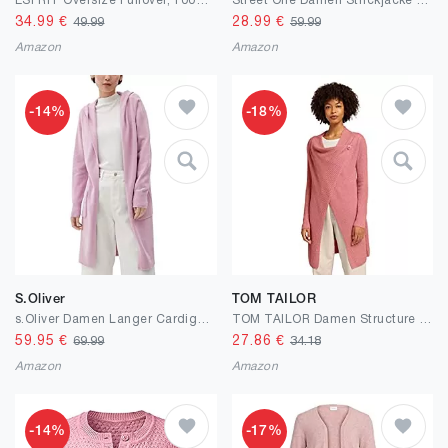
ESPRIT Oversize Pullover, 100% Baumwolle
Street One Damen Strickjacke Grobstrick
34.99
€
28.99
€
49.99
59.99
Amazon
Amazon
-14%
-18%
S.Oliver
TOM TAILOR
s.Oliver Damen Langer Cardigan mit Kapuze
TOM TAILOR Damen Structure Cardigan
59.95
€
27.86
€
69.99
34.18
Amazon
Amazon
-14%
-17%