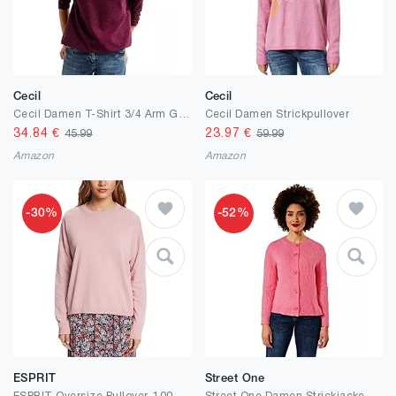
Cecil
Cecil
Cecil Damen T-Shirt 3/4 Arm Gestreift
Cecil Damen Strickpullover
34.84
€
23.97
€
45.99
59.99
Amazon
Amazon
-30%
-52%
ESPRIT
Street One