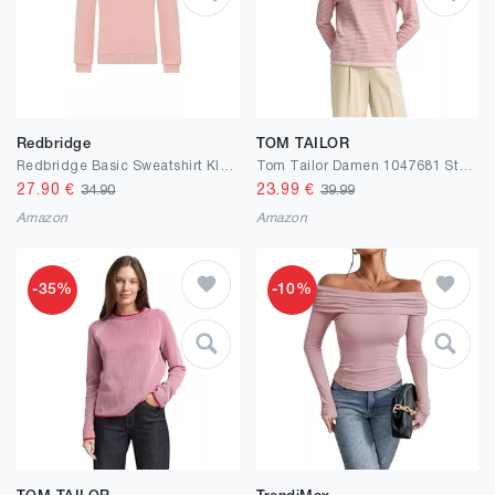
Redbridge
TOM TAILOR
Redbridge Basic Sweatshirt Klassischer Pullover mit Rundhalsausschnitt Lässiger Stil
Tom Tailor Damen 1047681 Strickpullover mit U-Boot-Ausschnitt (1er Pack)
27.90
€
23.99
€
34.90
39.99
Amazon
Amazon
-35%
-10%