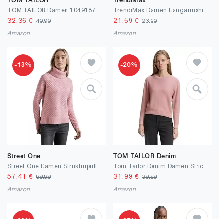
TOM TAILOR
TrendiMax
TOM TAILOR Damen 1049187 Strickpullover mit Rundhalsausschnitt
TrendiMax Damen Langarmshirt Elegant Stretch Pullover Slim Fit Off Shoulder Oberteil Langarm Tshirts Schulterfrei Sexy Enge Tops Y2K Crop Top Einfarbig
32.36
€
21.59
€
49.99
23.99
Amazon
Amazon
-18%
-20%
Street One
TOM TAILOR Denim
Street One Damen Strukturpullover
Tom Tailor Denim Damen Strickpullover mit Rundhalsausschnitt
57.41
€
31.99
€
69.99
39.99
Amazon
Amazon