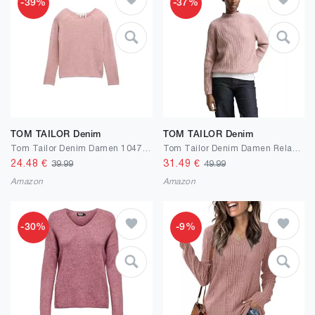
-39%
-37%
TOM TAILOR Denim
TOM TAILOR Denim
Tom Tailor Denim Damen 1047899 Pullover (1er Pack)
Tom Tailor Denim Damen Relaxed Fit Strickpullover mit Stehkragen
24.48
€
31.49
€
39.99
49.99
Amazon
Amazon
-30%
-9%