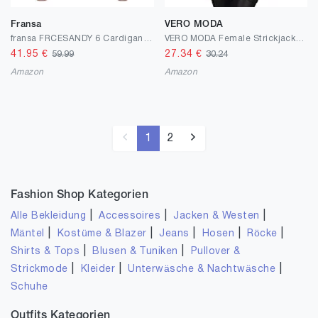
Fransa
VERO MODA
fransa FRCESANDY 6 Cardigan Damen Strickjacke Grobstrick Cardigan Strickcardigan
VERO MODA Female Strickjacke Offener
41.95
€
27.34
€
59.99
30.24
Amazon
Amazon
1
2
Fashion Shop Kategorien
|
|
|
Alle Bekleidung
Accessoires
Jacken & Westen
|
|
|
|
|
Mäntel
Kostüme & Blazer
Jeans
Hosen
Röcke
|
|
Shirts & Tops
Blusen & Tuniken
Pullover &
|
|
|
Strickmode
Kleider
Unterwäsche & Nachtwäsche
Schuhe
Outfits Kategorien