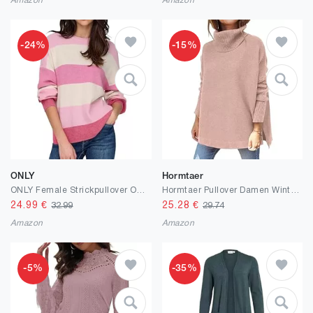
Amazon
Amazon
-24%
-15%
ONLY
Hormtaer
ONLY Female Strickpullover ONLATIA Strickpullover
Hormtaer Pullover Damen Winter Rollkragenpullover Warm Oversized Strickpullover Rollkragen Stricken Pulli Grobstrickpullover Sport Sweatshirt Casual Lose Langarm Oberteile
24.99
€
25.28
€
32.99
29.74
Amazon
Amazon
-5%
-35%