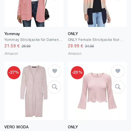
Yommay
ONLY
Yommay Strickjacke für Damen Elegante locker lässig leichtes Frauen Herbst Langarm Pullover mit Taschen
ONLY Female Strickjacke Normal geschnitten V-Ausschnitt Strickjacke
21.59
€
29.99
€
28.99
34.99
Amazon
Amazon
-27%
-20%
VERO MODA
ONLY