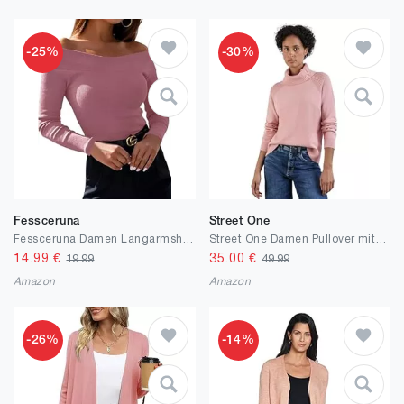
-25%
-30%
Fessceruna
Street One
Fessceruna Damen Langarmshirt Sexy Schulterfreies Pullover Elegant Herbst Oberteile Casual Slim Fit
Street One Damen Pullover mit Stehkragen
14.99
€
35.00
€
19.99
49.99
Amazon
Amazon
-26%
-14%