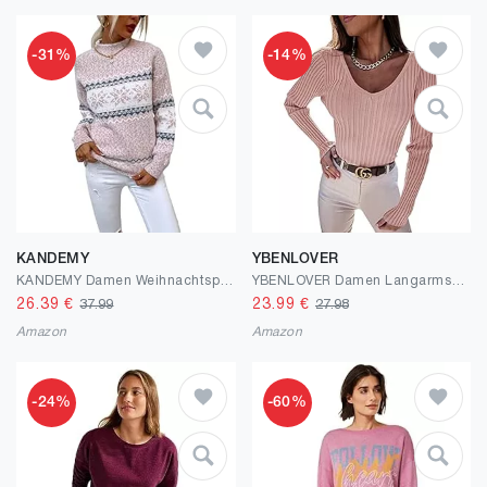
-31%
-14%
KANDEMY
YBENLOVER
KANDEMY Damen Weihnachtspullover mit kleinem Stehkragen Christmas Pullover Warm Strickpullover mit Streifen Schneeflocken Winter Pullis für Frauen Oberteile Langarm
YBENLOVER Damen Langarmshirt V-Ausschnitt Sweater Casual Einfabrig Tops Warm Strickpullover Basic Oberteile
26.39
€
23.99
€
37.99
27.98
Amazon
Amazon
-24%
-60%