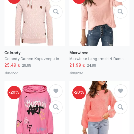
Coloody
Maxwinee
Coloody Damen Kapuzenpullover Winter Langarm Hoodie Rollkragenpullover Drucken Sweatshirt Outwear mit Kapuze
Maxwinee Langarmshirt Damen Rundhals Langarm Oberteil Crop Dünn Pullover Einfarbig
25.49
€
21.99
€
29.99
24.99
Amazon
Amazon
-20%
-20%