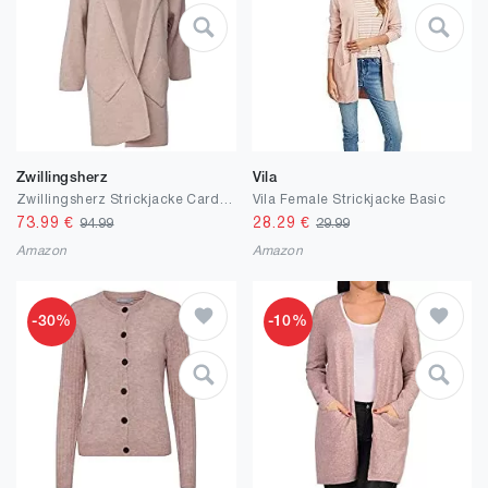
Zwillingsherz
Vila
Zwillingsherz Strickjacke Cardigan für Damen Frauen - Hochwertiger Mantel Überwurf warm weich und kuschelig mit Kapuze - Perfekt für Frühjahr Herbst Winter - Cape Umhang mit weichem Strick
Vila Female Strickjacke Basic
73.99
€
28.29
€
94.99
29.99
Amazon
Amazon
-30%
-10%