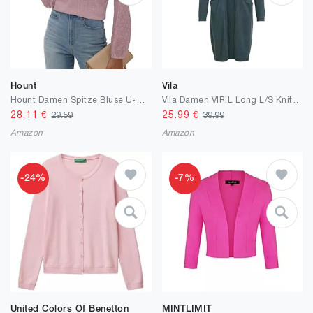
Hount
Vila
Hount Damen Spitze Bluse U-Boot Ausschnitt Pullover Langarmshirt Elegant Oberteile Tunika
Vila Damen VIRIL Long L/S Knit Cardigan - NOOS 14042770
28.11
€
25.99
€
29.59
39.99
Amazon
Amazon
-24%
-7%
United Colors Of Benetton
MINTLIMIT