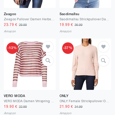
Zeagoo
Saodimallsu
Zeagoo Pullover Damen Herbst Winter Strickpullover Elegant Rollkragenpullover Langarm Sweater Oversize Warm Gestrickt Pulli Sweatshirts Grobstrickpullover S-XXL
Saodimallsu Strickpullover Damen Herzform Lässig Rollkragenpullover Herbst Winter Pulli Grobstrick Sweater
23.79
€
19.99
€
29.99
36.99
Amazon
Amazon
-13%
-37%
VERO MODA
ONLY
VERO MODA Damen Vmspring Ls O-Neck Pullover Ent Strickpullover
ONLY Female Strickpullover ONLFAYE Strickpullover
19.90
€
21.90
€
22.99
34.99
Amazon
Amazon