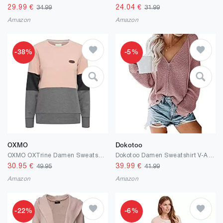
29.99
€
24.04
€
34.99
31.99
Amazon
Amazon
-38%
-5%
OXMO
Dokotoo
OXMO OXTrine Damen Sweatshirt Pullover Sweater
Dokotoo Damen Sweatshirt V-Auschnitt Langarmshirt Hoodie Strickpullover Sexy Schulterfrei Sweatshirt Langarmshirt Oberteil Loose Sweater Tops S-XL
30.95
€
39.99
€
49.95
41.99
Amazon
Amazon
-22%
-6%