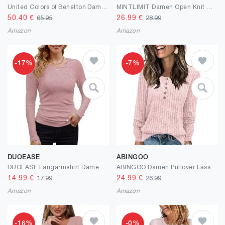
United Colors of Benetton Damen Strickjacke
MINTLIMIT Damen Open Knit Cardigan Strickjacke Bolero Kurz 3/4 Ärmel Festlich Cardigans mit Knopf Boleroshrug
50.40
€
26.99
€
65.95
28.99
Amazon
Amazon
-17%
-7%
DUOEASE
ABINGOO
DUOEASE Langarmshirt Damen Rundhal Pullover Elegant Langarm Oberteile Rippshirt Tshirts Basic Tops
ABINGOO Damen Pullover Lässige Sweater Leichtes Henley Shirt Rundhals Herbst Strickpullover Einfarbig Langarm Locker Basic Tunika Tops
14.99
€
24.99
€
17.99
26.99
Amazon
Amazon
-16%
-0%