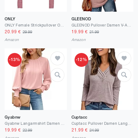
ONLY
GLEENOD
ONLY Female Strickpullover ONLCAMILLA Strickpullover
GLEENOD Pullover Damen V-Ausschnitt Sweatshirt Langarm Leichtes Einfarbiges Oberteil Winter Frühling 2025
20.99
€
19.99
€
29.99
21.99
Amazon
Amazon
-13%
-12%
Gyabnw
Cuptacc
Gyabnw Langarmshirt Damen Elegant Oberteile Damen Blusen Basic Puffärmel Plissee Rundhals Top für Herbst und Winter
Cuptacc Pullover Damen Langarmshirt V Ausschnitt Elegant T Shirt Knopfleiste Longsleeve Damen Oversized Tunika Oberteile
19.99
€
21.99
€
22.99
24.99