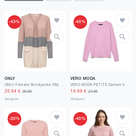
-43%
-40%
ONLY
VERO MODA
ONLY Female Strickjacke ONLQUEEN Strickjacke
VERO MODA PETITE Damen Vmdoffy Ls O-Neck Blouse Ga Ptt Strickpullover
20.94
€
14.99
€
36.99
24.99
Amazon
Amazon
-20%
-40%