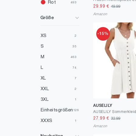
Rot
493
29.99
€
49.99
Silber
436
Amazon
Größe
Gold
389
-15%
Elfenbein
187
XS
2
Gelb
143
S
35
Mehrfarbig
100
M
463
Violett
89
L
74
Türkis
66
XL
7
Orange
61
XXL
2
Pink
4
3XL
1
AUSELILY
Lila
1
Einheitsgrößen
126
27.99
€
32.99
XXXS
1
Amazon
16
1