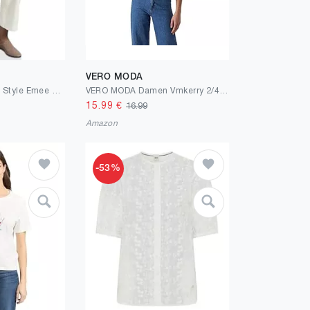
VERO MODA
Street One LTD QR Style Emee Wide Leg.hw.
VERO MODA Damen Vmkerry 2/4 O-Neck Top VMA JRS Noos T-Shirt
15.99
€
16.99
Amazon
-53%