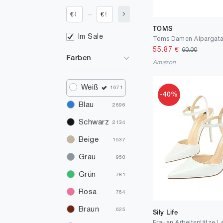
_
€
€
TOMS
Im Sale
55.87
€
60.00
Farben
Amazon
Weiß
1671
-40%
Blau
2696
Schwarz
2134
Beige
1537
Grau
950
Grün
781
Rosa
764
Braun
625
Sily Life