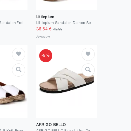
Littleplum
Littleplum Damen Sandalen Freizeit Flache Sandaletten Bequem Sommer Sandals
Littleplum Sandalen Damen Sommer Flache Sandaletten Elegant Sandals Strand Schuhe(Weiß,38EU)
36.54
€
42.99
Amazon
-5%
ARRIGO BELLO
TONI PONS BERNIA-P Keil-Espadrille im Peeptoe-Stil für Damen aus Leder.
ARRIGO BELLO Pantoletten Damen Bequeme Leder Sandalen Mode rutschfeste Hausschuhe Arch Support Sommer Outdoor Badelatschen Größe 36-41