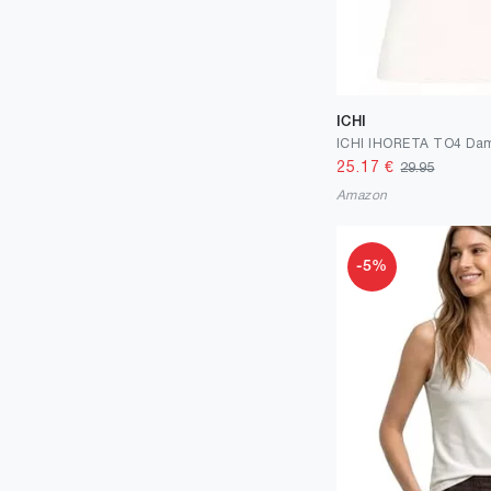
ICHI
25.17
€
29.95
Amazon
-5%