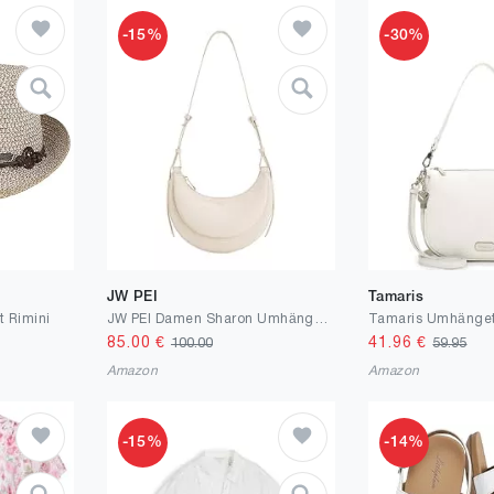
-15%
-30%
JW PEI
Tamaris
 Rimini
JW PEI Damen Sharon Umhängetasche
85.00
€
41.96
€
100.00
59.95
Amazon
Amazon
-15%
-14%