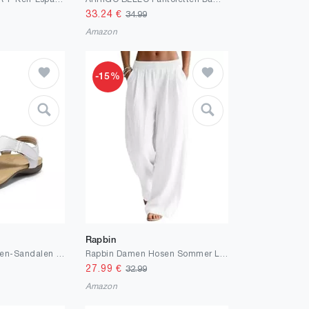
33.24
€
34.99
Amazon
-15%
Rapbin
DREAM PAIRS Damen-Sandalen mit Fußgewölbeunterstützung, T-Riemen, orthopädische Flache Sandalen, Bequeme Sommerschuhe,Size 38.5,Weiss,DWUMFS2508
Rapbin Damen Hosen Sommer Leinen Leicht Casual Locker Leinenhose Freizeithose Palazzo Hose Weite Leg Hose Sommerhose mit Taschen Weiß S
27.99
€
32.99
Amazon