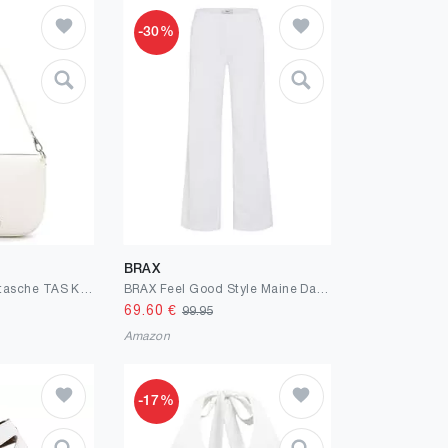
-30%
BRAX
Tamaris Umhängetasche TAS Katharina 34231 Damen Handtaschen Uni
BRAX Feel Good Style Maine Damen Palazzohose Wide Leg
69.60
€
99.95
Amazon
-17%