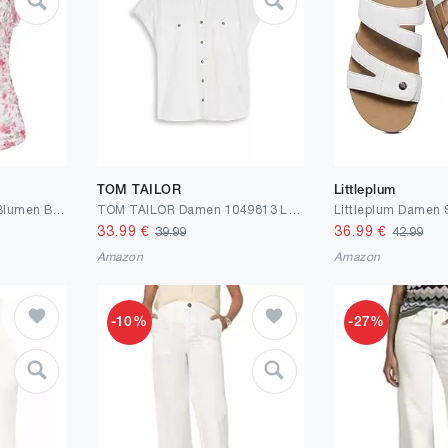
TOM TAILOR
Littleplum
GRACE KARIN Damen Blumen Boho Bluse V-Ausschnitt Rüschen Kurzarm Shirt Plissiert Mesh Oberteile Slim Fit Vintage Sommer Top
TOM TAILOR Damen 1049813 Loose Fit Bluse mit Taschen
33.99
€
36.99
€
39.99
42.99
Amazon
Amazon
-10%
-27%