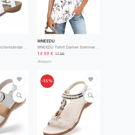
WNEEDU
Rieker Damen Riemchensandalen 608D1, Frauen Sandalen,Sommerschuhe
WNEEDU Tshirt Damen Sommer Bluse Kurzarm Quadratischem Ausschnitt Oberteile Damen Sommer Tunika T-Shirt Plissee Tops mit Puffärmel Lässige Flowy Elegant Weiße Blume M
14.99
€
17.99
Amazon
-15%