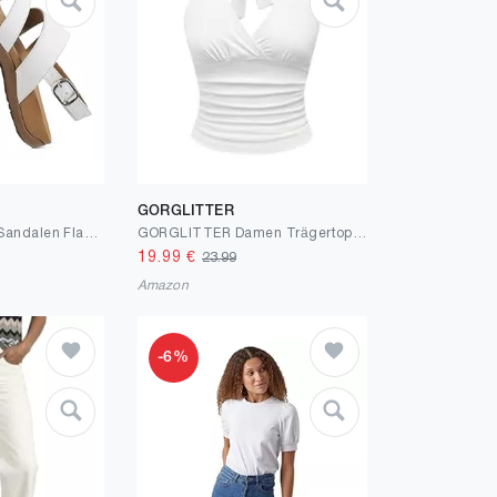
GORGLITTER
Littleplum Damen Sandalen Flach Bequem Sommer Elegante Freizeit Sandaletten
GORGLITTER Damen Trägertop mit Leopardmuster Y2K Top Festival Outfit Oberteil Neckholder Partytop Weiß L
19.99
€
23.99
Amazon
-6%