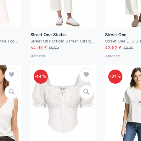
Street One Studio
Street One
ICHI IHORETA TO4 Damen Top Trägertop Rundhals 95% Baumwolle, 5% Elasthan Slim fit
Street One Studio Damen Straight Leg Hose 3716524
54.08
€
43.82
€
59.99
59.99
Amazon
Amazon
-14%
-31%