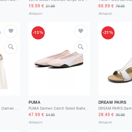
19.99
€
66.99
€
21.99
79.95
Amazon
Amazon
-13%
-21%
PUMA
DREAM PAIRS
AUSELILY Sommerkleid Damen Ärmellos V-Ausschnitt Strandkleid Elastische Taille Freizeit Knopfleiste Keid mit Taschen Weiß 2XL
PUMA Damen Catch Soleil BallerinaSneaker
47.99
€
28.49
€
54.95
35.99
Amazon
Amazon