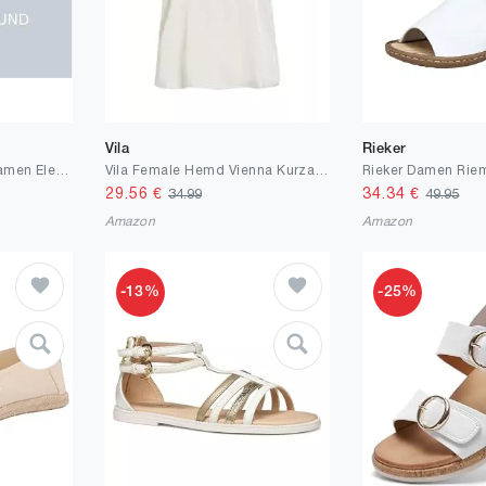
Vila
Rieker
GRACE KARIN Tshirt Damen Elegante Wickelbluse Oberteile Business Work Bluse
Vila Female Hemd Vienna Kurzarm
29.56
€
34.34
€
34.99
49.95
Amazon
Amazon
-13%
-25%