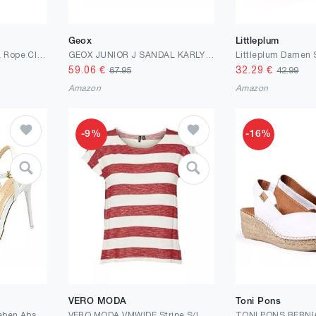
Geox
Littleplum
Toms Damen Alpargata Rope Classic Flacher Slipper, Natural White, 38 EU
GEOX JUNIOR J SANDAL KARLY GIRL SOFT ROSE 38_EU
59.06
€
32.29
€
67.95
42.99
Amazon
Amazon
-9%
-16%
VERO MODA
Toni Pons
Frauen Arbeitsplätze Leben Absätze Sandalen Knöchelriemen Stiletto Lackleder High Heel Wickelzehen Geschlossene Zehen Sandalen Pumps Pumps für Party Night Club Hochzeit 10.5 cm
VERO MODA VMWIDE Stripe S/L TOP GA NOOS