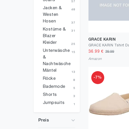
Jeans
57
Jacken &
48
Westen
Hosen
37
Kostüme &
31
Blazer
GRACE KARIN
Kleider
25
Unterwäsche
36.99
€
39.99
15
&
Amazon
Nachtwäsche
Mäntel
13
-7%
Röcke
8
Bademode
5
Shorts
3
Jumpsuits
1
Preis