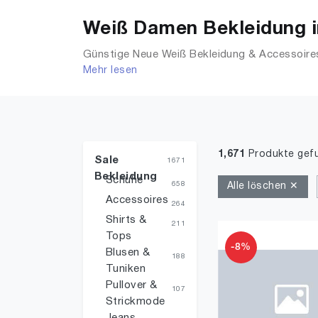
Weiß Damen Bekleidung i
Günstige Neue Weiß Bekleidung & Accessoires 
Mehr lesen
T-Shirts, Accessoires, Unterwäsche & Dessou
1,671
Produkte gef
Sale
1671
Bekleidung
Schuhe
658
Alle löschen ✕
Accessoires
264
Shirts &
211
Tops
-8%
Blusen &
188
Tuniken
Pullover &
107
Strickmode