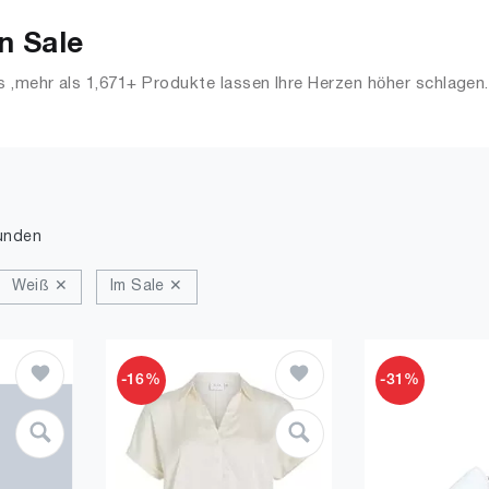
n Sale
,mehr als 1,671+ Produkte lassen Ihre Herzen höher schlagen
s, Streetwear, Jacken, Mäntel & Westen und mehr.
unden
Weiß ✕
Im Sale ✕
-16%
-31%