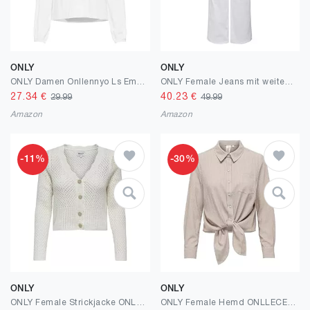
ONLY
ONLY
ONLY Damen Onllennyo Ls Embroid V-Neck Top Noos WVN
ONLY Female Jeans mit weitem Bein ONLMADISON Hohe Taille Weiter Beinschnitt Jeans
27.34
€
40.23
€
29.99
49.99
Amazon
Amazon
-11%
-30%
ONLY
ONLY
ONLY Female Strickjacke ONLROSELIA Strickjacke
ONLY Female Hemd ONLLECEY Hemd