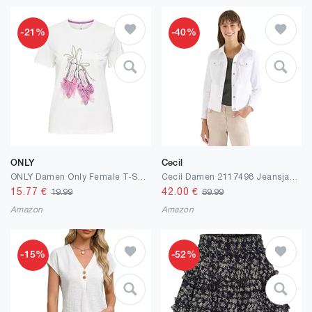
-21%
-40%
ONLY
Cecil
ONLY Damen Only Female T-Shirt Onlnikita T-Shirt Onlnikita Life Reg S/S Top Box JRS (1er Pack)
Cecil Damen 2117498 Jeansjacke mit Brusttaschen und Knöpfen (1er Pack)
15.77
€
42.00
€
19.99
69.99
Amazon
Amazon
-15%
-52%