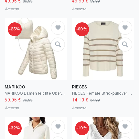
49.95
€
49.99
€
89.95
59.99
Amazon
Amazon
-25%
-60%
MARIKOO
PIECES
MARIKOO Damen leichte Übergangsjacke Kurze Steppjacke mit innen eingenähter Tragetasche zum einfachen Verstauen und praktischem Umhängen der Jacke Pack Mich EIN S-3XL
PIECES Female Strickpullover PCSIA
59.95
€
14.10
€
79.95
34.99
Amazon
Amazon
-32%
-10%