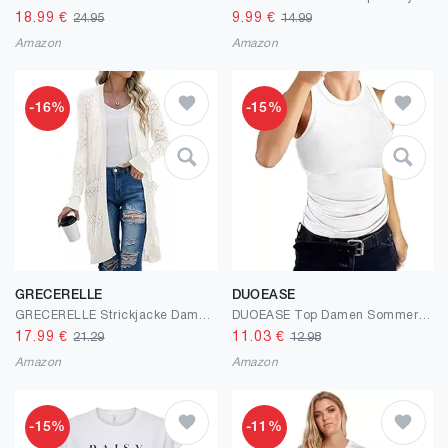
18.99
€
9.99
€
24.95
14.99
Amazon
Amazon
-16%
-15%
GRECERELLE
DUOEASE
GRECERELLE Strickjacke Damen Sommer Lang Cardigan Langärmelig Lochmuster Strandjacke Leicht Dünne Vorne Offen Cover Up
DUOEASE Top Damen Sommer 2025 Basic High Neck Tanktop Gerippt Slim Fit Einfarbig Top
17.99
€
11.03
€
21.29
12.98
Amazon
Amazon
-15%
-11%