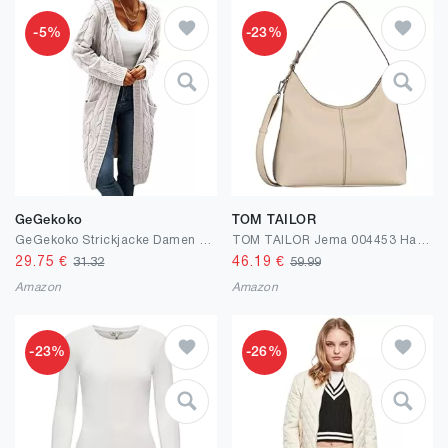
-5%
-23%
GeGekoko
TOM TAILOR
GeGekoko Strickjacke Damen mit Kapuze Langarm Grobstrick-Cardigan Open Front Sweater Herbst Winter Casual Strickcardigan Pullover mit Taschen
TOM TAILOR Jema 004453 Handtasche mit Schulterriemen
29.75
€
46.19
€
31.32
59.99
Amazon
Amazon
-23%
-26%