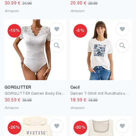
30.99
€
20.90
€
34.99
29.99
Amazon
Amazon
-15%
-5%
GORGLITTER
Cecil
GORGLITTER Damen Body Elegant Spitzenbody Kurzarm Spitzen Bodysuit Oberteil Tunika Bodys Blusebody Dirndlbody mit V-Ausschnitt
Damen T-Shirt mit Rundhals und Frontprint
30.59
€
18.99
€
35.99
19.99
Amazon
Amazon
-26%
-30%