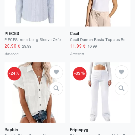
PIECES
Cecil
PIECES Irena Long Sleeve Oxford Shirt
Cecil Damen Basic Top aus Reiner Baumwolle
20.90
€
11.99
€
29.99
16.99
Amazon
Amazon
-24%
-33%
Rapbin
Friptspyg