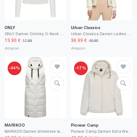
ONLY
Urban Classics
ONLY Damen Onlriley O-Neck L/S Top JRS Top (1er Pack)
Urban Classics Damen Ladies Diamond Quilt Nylon Jacket
13.90
€
36.99
€
17.99
49.90
Amazon
Amazon
-44%
-17%
MARIKOO
Pioneer Camp
MARIKOO Damen ärmellose lange Outdoorweste warme gesteppte Weste mit Kapuze Narikaa 16 XS-3XL
Pioneer Camp Damen Extra Warme 650g Fleecejacke mit Kapuze, Atmungsaktiv und Winddicht, Outdoor Freizeit Sweatjacke