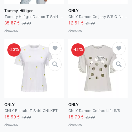
Tommy Hilfiger
ONLY
Tommy Hilfiger Damen T-Shirt Kurzarm Stripe Gold mit Knöpfen
ONLY Damen Onljany S/S O-Neck Print Top Box JRS
35.87
€
12.51
€
59.90
21.99
Amazon
Amazon
-20%
-42%
ONLY
ONLY
ONLY Female T-Shirt ONLKETTY T-Shirt
ONLY Damen Onlfree Life S/S Create Top Box JRS Onlfree Life S/S Create Top Box JRS (1er Pack)
15.99
€
15.70
€
19.99
26.99
Amazon
Amazon