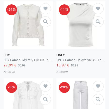
-24%
-11%
JDY
ONLY
JDY Damen Jdyletty L/S On Frill Cardigan KNT Noos Jdyletty L/S On Frill Cardigan KNT Noos (1er Pack)
ONLY Damen Onlevelyn S/L Top Cs JRS
27.99
€
16.97
€
36.99
18.99
Amazon
Amazon
-9%
-20%