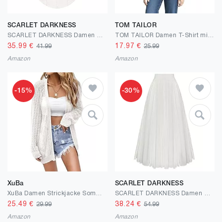
SCARLET DARKNESS
TOM TAILOR
SCARLET DARKNESS Damen Renaissance Bluse Kurz Puffärmel Korsett Oberteil mit Schleifen Verziert Mittelalter Blusen
TOM TAILOR Damen T-Shirt mit Muster
35.99
€
17.97
€
41.99
25.99
Amazon
Amazon
-15%
-30%
XuBa
SCARLET DARKNESS
XuBa Damen Strickjacke Sommer Leichte Dünne Häkeln Langarm Strand Strickjacke Cover Up
SCARLET DARKNESS Damen Mittelalter Maxirock Hohe Elastische Taille Lang Freizeitrock mit Taschen
25.49
€
38.24
€
29.99
54.99
Amazon
Amazon