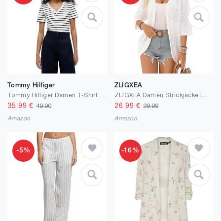
Tommy Hilfiger
ZLIGXEA
Tommy Hilfiger Damen T-Shirt Kurzarm New Slim Cody V-Ausschnitt
ZLIGXEA Damen Strickjacke Langärm V-Ausschnitt Strick Cardigan Pullover Offene Front 3/4 Ärmel Leichtes Strickpullover Sommer Boho Cover Up
35.99
€
26.99
€
49.90
29.99
Amazon
Amazon
-5%
-16%