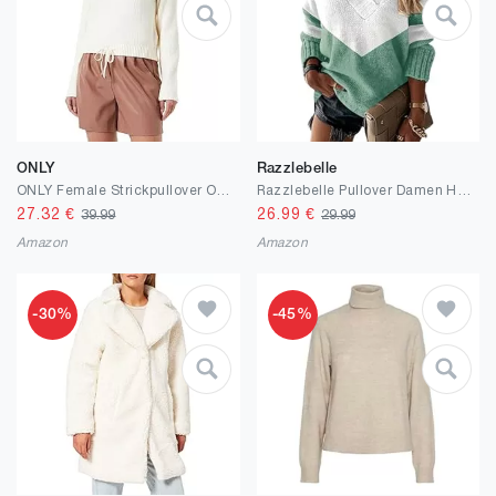
ONLY
Razzlebelle
ONLY Female Strickpullover ONLBAKER Strickpullover
Razzlebelle Pullover Damen Herbst Langarm V Ausschnitt Strick Kuschel Pulli Strickpullover
27.32
€
26.99
€
39.99
29.99
Amazon
Amazon
-30%
-45%