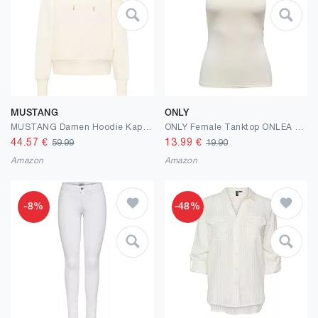
MUSTANG
ONLY
MUSTANG Damen Hoodie Kapuzenpullover Margo - Regular Fit - XS - XL Weiss Blau
ONLY Female Tanktop ONLEA Tanktop
44.57
€
13.99
€
59.99
19.90
Amazon
Amazon
-8%
-48%