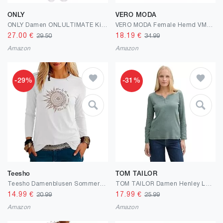
ONLY
VERO MODA
ONLY Damen ONLULTIMATE King REG 1703
VERO MODA Female Hemd VMBUMPY Hemd
27.00
€
18.19
€
29.50
34.99
Amazon
Amazon
-29%
-31%
Teesho
TOM TAILOR
Teesho Damenblusen Sommer Tshirt Bedruck Tops Casual Tunika Shirt Oberteil Locker Longshirt
TOM TAILOR Damen Henley Longsleeve mit Streifenmuster
14.99
€
17.99
€
20.99
25.99
Amazon
Amazon