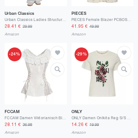
Urban Classics
PIECES
Urban Classics Ladies Structured Striped Relaxed Fit Pants
PIECES Female Blazer PCBOSELLA 3/4-ARM Print
28.41
€
41.95
€
29.99
49.99
Amazon
Amazon
-24%
-29%
FCCAM
ONLY
FCCAM Damen Viktorianisch Bluse Lolita Oberteil Vintage Top Viktorianisches Bluse Ärmellos Oberteil
ONLY Damen Onlkita Reg S/S Flowers Top Box JRS
28.11
€
14.26
€
36.98
19.99
Amazon
Amazon