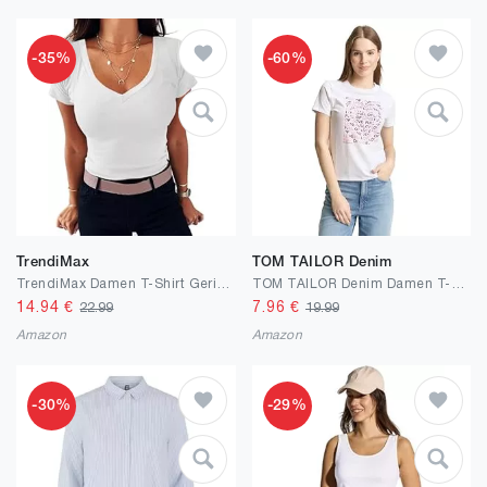
-35%
-60%
TrendiMax
TOM TAILOR Denim
TrendiMax Damen T-Shirt Gerippt Slim Fit Basic Tee Shirts V Ausschnitt Kurzarm Sommer Tshirt Stretch Oberteile Casual Bluse Tops
TOM TAILOR Denim Damen T-Shirt mit Print
14.94
€
7.96
€
22.99
19.99
Amazon
Amazon
-30%
-29%