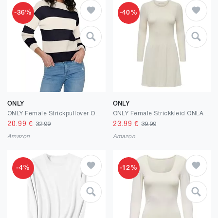
-36%
-40%
ONLY
ONLY
ONLY Female Strickpullover ONLATIA Strickpullover
ONLY Female Strickkleid ONLALMA Kurzes Kleid
20.99
€
23.99
€
32.99
39.99
Amazon
Amazon
-4%
-12%