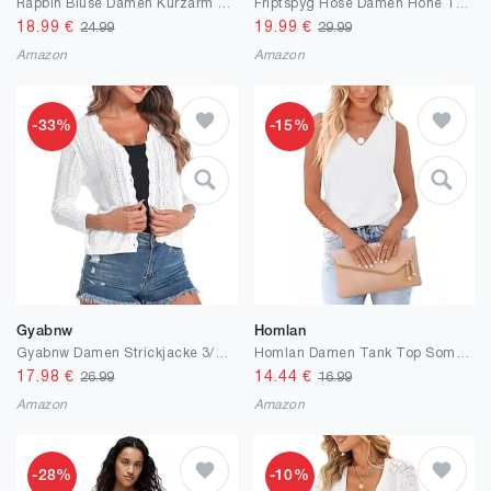
Rapbin Bluse Damen Kurzarm Hemdbluse V-Ausschnitt Sommer Lässiges Tunika Locker Blusenshirt Elegant Oberteile mit Knopfleiste und Tasche
Friptspyg Hose Damen Hohe Taille Weite Hose Knopf Gerades Bein Hose Casual Arbeit Hose Stretch Yogahose mit Taschen
18.99
€
19.99
€
24.99
29.99
Amazon
Amazon
-33%
-15%
Gyabnw
Homlan
Gyabnw Damen Strickjacke 3/4 Ärmel Bolerojacke Casual Einfarbig Cardigan Freizeit Sommerjacke Outerwear
Homlan Damen Tank Top Sommer Ärmellose V-Ausschnitt Blusentop Loose Fit Shirts Basic Cami Elegant Blusen Casual Oberteile
17.98
€
14.44
€
26.99
16.99
Amazon
Amazon
-28%
-10%