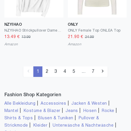
NZYIHAO
ONLY
NZYIHAO Strickpullover Damen V-Ausschnitt Pullover Winter Sweater Grobstrick Sweatshirt Elegant Oberteile Einfarbig Winterpullover Große Größen Langarmshirt Locker Pulli Langarm Longshirt Longpullover
ONLY Female Top ONLEA Top
13.49
€
21.90
€
13.99
24.99
Amazon
Amazon
1
2
3
4
5
...
7
Fashion Shop Kategorien
|
|
|
Alle Bekleidung
Accessoires
Jacken & Westen
|
|
|
|
|
Mäntel
Kostüme & Blazer
Jeans
Hosen
Röcke
|
|
Shirts & Tops
Blusen & Tuniken
Pullover &
|
|
|
Strickmode
Kleider
Unterwäsche & Nachtwäsche