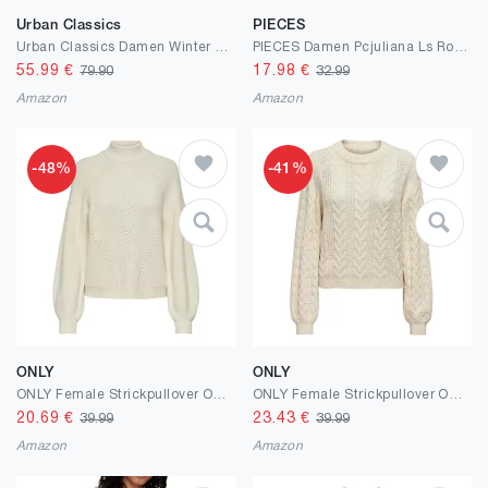
Urban Classics
PIECES
Urban Classics Damen Winter Jacke Ladies Oversized Sherpa Coat Jacket, Mantel mit Haken & Ösen-Verschluss, Größe XS bis 5XL
PIECES Damen Pcjuliana Ls Rollneck Knit Noos Bc Strickjacke
55.99
€
17.98
€
79.90
32.99
Amazon
Amazon
-48%
-41%
ONLY
ONLY
ONLY Female Strickpullover ONLKATIA Strickpullover
ONLY Female Strickpullover ONLRUBINA Strickpullover
20.69
€
23.43
€
39.99
39.99
Amazon
Amazon