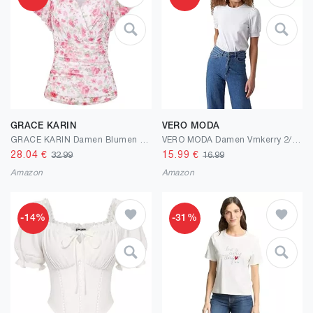
GRACE KARIN
VERO MODA
GRACE KARIN Damen Blumen Boho Bluse V-Ausschnitt Rüschen Kurzarm Shirt Plissiert Mesh Oberteile Slim Fit Vintage Sommer Top
VERO MODA Damen Vmkerry 2/4 O-Neck Top VMA JRS Noos T-Shirt
28.04
€
15.99
€
32.99
16.99
Amazon
Amazon
-14%
-31%