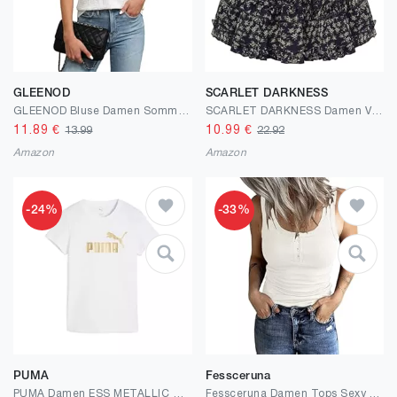
GLEENOD
SCARLET DARKNESS
GLEENOD Bluse Damen Sommer V-Ausschnitt Lockere Flügelärmel Sommerbluse Elegant Blusen Weiß Schwarz Oberteile für Freizeit Büro Strand
SCARLET DARKNESS Damen Viktorianischer Rock Mini Blumen Elastische Taille mit Rüschen Sommer Rock
11.89
€
10.99
€
13.99
22.92
Amazon
Amazon
-24%
-33%
PUMA
Fessceruna
PUMA Damen ESS METALLIC No. 1 Logo T-Shirt
Fessceruna Damen Tops Sexy U-Ausschnitt Tank top Ärmellos Sommer Oberteile Gerippt Camisole mit Knöpfen