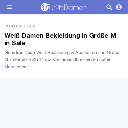
Outfits
Startseite
Sale
Bekleidung
Weiß Damen Bekleidung in Größe M
in Sale
Wäsche
Günstige Neue Weiß Bekleidung & Accessoires in Größe
M, mehr als 463+ Produkte lassen Ihre Herzen höher
Schuhe
schlagen. Entdecken Sie unsere Auswahl an Sale Tops, T-
Mehr lesen
Shirts, Accessoires, Unterwäsche & Dessous, Streetwear,
Accessoires
Jacken, Mäntel & Westen und mehr.
SALE
Blog