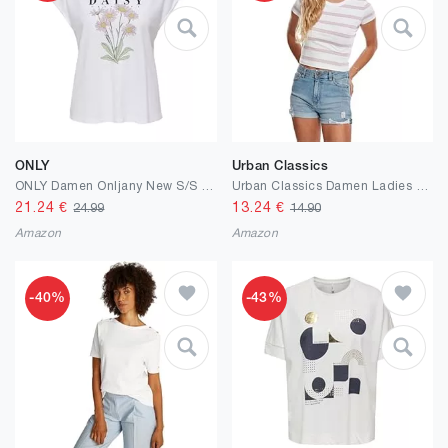
ONLY
Urban Classics
ONLY Damen Onljany New S/S O-Neck Print Top Box JRS
Urban Classics Damen Ladies Stripe Cropped Tee
21.24
€
13.24
€
24.99
14.90
Amazon
Amazon
-40%
-43%