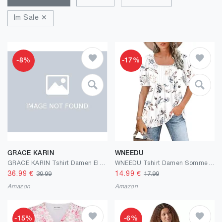
Im Sale ✕
-8%
-17%
GRACE KARIN
WNEEDU
GRACE KARIN Tshirt Damen Elegante Wickelbluse Oberteile Business Work Bluse
WNEEDU Tshirt Damen Sommer Bluse Kurzarm Quadratischem Ausschnitt Oberteile Damen Sommer Tunika T-Shirt Plissee Tops mit Puffärmel Lässige Flowy Elegant Weiße Blume M
36.99
€
14.99
€
39.99
17.99
Amazon
Amazon
-15%
-6%