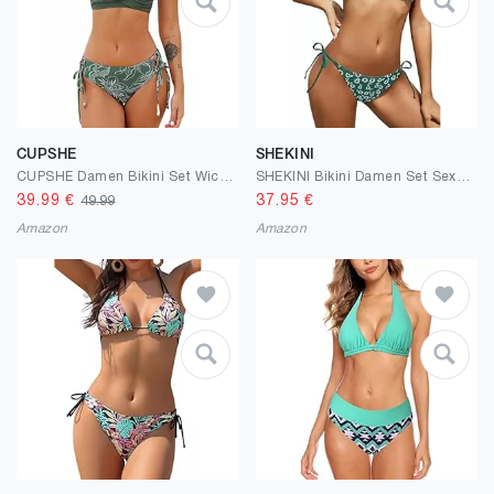
CUPSHE
SHEKINI
CUPSHE Damen Bikini Set Wickeloptik Lace Up Bikini Bademode V Ausschnitt Blumenmuster Zweiteiliger Badeanzug Swimsuit
SHEKINI Bikini Damen Set Sexy Klassischer Triangel Rückenfrei Bikinioberteil Verstellbare Zweiteiliger Badeanzug Niedrige Taille Ruched Bikinihose für Frauen
39.99
€
37.95
€
49.99
Amazon
Amazon