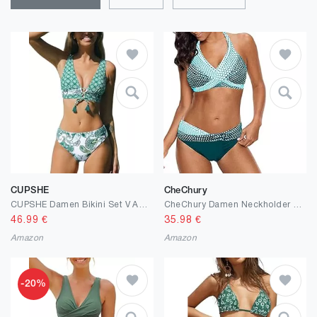
CUPSHE
CheChury
CUPSHE Damen Bikini Set V Ausschnitt Schnürung Mid Waist Reversible Bikinihose Zweiteiliger Badeanzug Swimsuit
CheChury Damen Neckholder Bikini Set Zweiteilige Badeanzug Verstellbarer überkreuzten Push Up Gepolsterte Bademode Halter Schwimmanzug
46.99
€
35.98
€
Amazon
Amazon
-20%