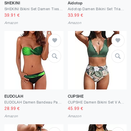
SHEKINI
Aidotop
SHEKINI Bikini Set Damen Ties-up Neckholder klassischer Triangel Bikinioberteil Bedruckter Bikini Damen Sexy Triangel Verstellbare Bikinihose
Aidotop Damen Bikini Set Triangel Badeanzug Strand Ties Zweiteiliger Bademode Bikinihose
39.91
€
33.99
€
Amazon
Amazon
EUDOLAH
CUPSHE
EUDOLAH Damen Bandeau Padded Bikini-Set Trägerlosen Badeanzug Push Up
CUPSHE Damen Bikini Set V Ausschnitt High Waist Bikini Bademode Wellenkanten Tropical Print Bauchweg Zweiteiliger Badeanzug Swimsuit
28.99
€
45.99
€
Amazon
Amazon