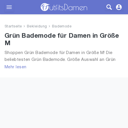
Outfits
Startseite
Bekleidung
Bademode
Bekleidung
Grün Bademode für Damen in Größe
M
Wäsche
Shoppen Grün Bademode für Damen in Größe M! Die
beliebtesten Grün Bademode. Größe Auswahl an Grün
Schuhe
Bademode in Größe M und alle Trends aus 2026 für
Mehr lesen
Frauen!
Accessoires
SALE
Blog