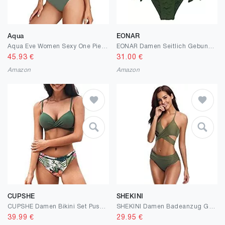
Aqua
EONAR
Aqua Eve Women Sexy One Piece Swimsuits Plunge Deep V Neck Cutout Bathing Suits
EONAR Damen Seitlich Gebunden Bikini-Sets Abnehmbar Bademode Push-up Bikinioberteil mit Nackenträger
45.93
€
31.00
€
Amazon
Amazon
CUPSHE
SHEKINI
CUPSHE Damen Bikini Set Push Up Crossover Bikinioberteil Strandmode Zweiteiliger Badeanzug
SHEKINI Damen Badeanzug Gepolstert Bikini Set Neckholder Leopard Bikini Oberteil High Waist Wickel Bikinihose Tiefer V Ausschnitt Sportlich Zweiteiliger Strandbikini
39.99
€
29.95
€