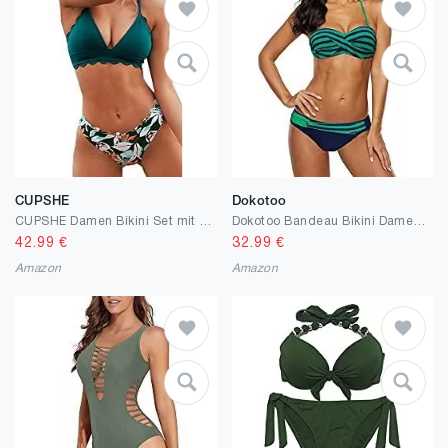
CUPSHE
Dokotoo
CUPSHE Damen Bikini Set mit Muschelkante Triangel Bikini Tropicalmuster Bademode Zweiteiliger Badeanzug Swimsuit
Dokotoo Bandeau Bikini Damen Push Up Zweiteilige Badeanzug Bademode Bikini Set S-2XL
42.99
€
32.99
€
Amazon
Amazon