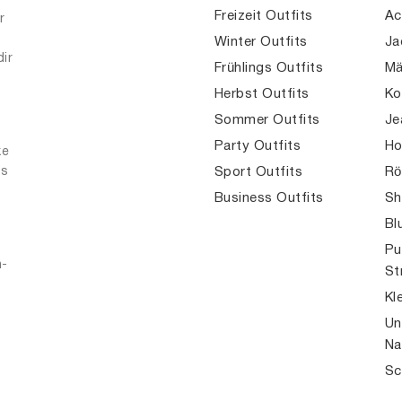
Freizeit Outfits
Ac
r
Winter Outfits
Ja
dir
Frühlings Outfits
Mä
Herbst Outfits
Ko
Sommer Outfits
Je
Party Outfits
Ho
ke
es
Sport Outfits
Rö
Business Outfits
Sh
Bl
Pu
n-
St
Kl
Un
Na
Sc