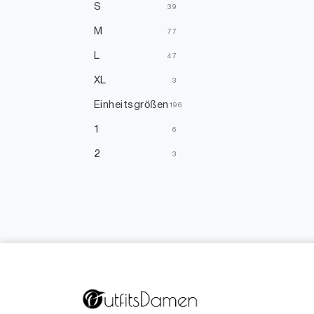
S
39
M
77
L
47
XL
3
Einheitsgrößen
196
1
6
2
3
2.4
1
3
3
4
1
5
1
8
1
13
1