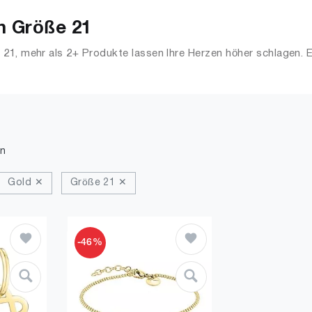
n Größe 21
21, mehr als 2+ Produkte lassen Ihre Herzen höher schlagen. 
 Streetwear, Jacken, Mäntel & Westen und mehr.
n
Gold ✕
Größe 21 ✕
-46%