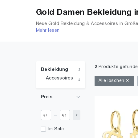
Gold Damen Bekleidung i
Neue Gold Bekleidung & Accessoires in Größe 
Mehr lesen
Shirts, Accessoires, Unterwäsche & Dessous,
2
Produkte gefunde
Bekleidung
2
Accessoires
2
Alle löschen ✕
Preis
_
€
€
Im Sale