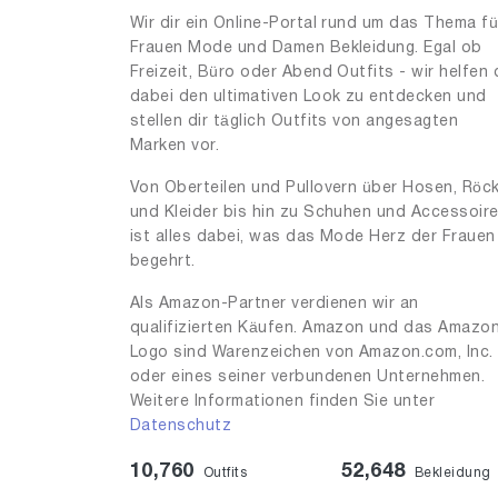
14
1
Wir dir ein Online-Portal rund um das Thema fü
Frauen Mode und Damen Bekleidung. Egal ob
15
2
Freizeit, Büro oder Abend Outfits - wir helfen 
17
dabei den ultimativen Look zu entdecken und
3
stellen dir täglich Outfits von angesagten
19
1
Marken vor.
20
4
Von Oberteilen und Pullovern über Hosen, Röc
und Kleider bis hin zu Schuhen und Accessoir
22
1
ist alles dabei, was das Mode Herz der Frauen
23
1
begehrt.
25
1
Als Amazon-Partner verdienen wir an
qualifizierten Käufen. Amazon und das Amazo
26
1
Logo sind Warenzeichen von Amazon.com, Inc.
27
1
oder eines seiner verbundenen Unternehmen.
Weitere Informationen finden Sie unter
28
1
Datenschutz
29
1
10,760
52,648
Outfits
Bekleidung
31
4