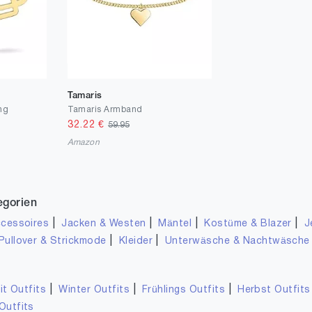
Tamaris
ng
Tamaris Armband
32.22
€
59.95
Amazon
egorien
|
|
|
|
cessoires
Jacken & Westen
Mäntel
Kostüme & Blazer
J
|
|
Pullover & Strickmode
Kleider
Unterwäsche & Nachtwäsche
|
|
|
it Outfits
Winter Outfits
Frühlings Outfits
Herbst Outfits
Outfits