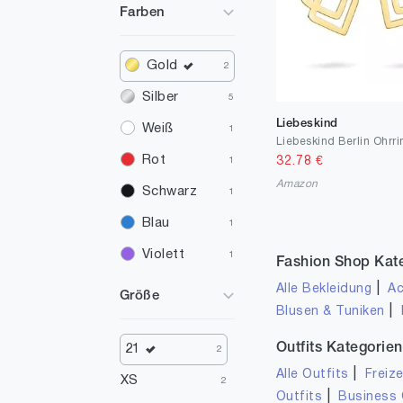
Farben
Gold
2
Silber
5
Liebeskind
Weiß
1
Liebeskind Berlin Ohrri
Rot
32.78
€
1
Amazon
Schwarz
1
Blau
1
Violett
1
Fashion Shop Kat
|
Alle Bekleidung
Ac
Größe
|
Blusen & Tuniken
Outfits Kategorien
21
2
|
Alle Outfits
Freize
XS
2
|
Outfits
Business 