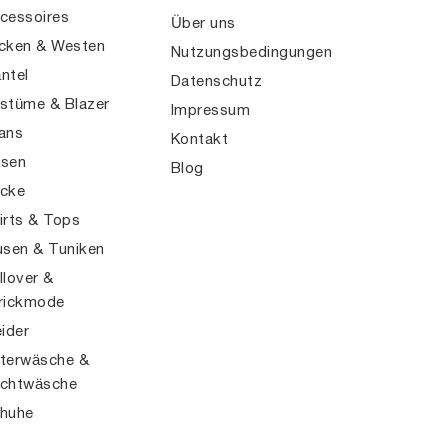
cessoires
Über uns
cken & Westen
Nutzungsbedingungen
ntel
Datenschutz
stüme & Blazer
Impressum
ans
Kontakt
sen
Blog
cke
irts & Tops
usen & Tuniken
llover &
rickmode
eider
terwäsche &
chtwäsche
huhe