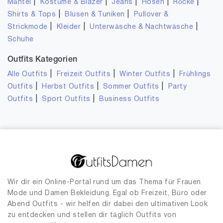
|
|
|
|
|
Mäntel
Kostüme & Blazer
Jeans
Hosen
Röcke
|
|
Shirts & Tops
Blusen & Tuniken
Pullover &
|
|
|
Strickmode
Kleider
Unterwäsche & Nachtwäsche
Schuhe
Outfits Kategorien
|
|
|
Alle Outfits
Freizeit Outfits
Winter Outfits
Frühlings
|
|
|
Outfits
Herbst Outfits
Sommer Outfits
Party
|
|
Outfits
Sport Outfits
Business Outfits
Wir dir ein Online-Portal rund um das Thema für Frauen
Mode und Damen Bekleidung. Egal ob Freizeit, Büro oder
Abend Outfits - wir helfen dir dabei den ultimativen Look
zu entdecken und stellen dir täglich Outfits von