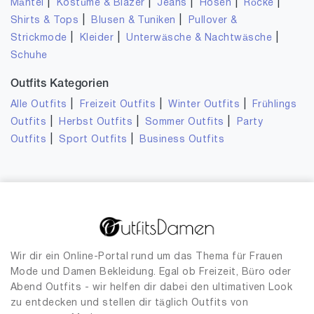
|
|
|
|
|
Mäntel
Kostüme & Blazer
Jeans
Hosen
Röcke
|
|
Shirts & Tops
Blusen & Tuniken
Pullover &
|
|
|
Strickmode
Kleider
Unterwäsche & Nachtwäsche
Schuhe
Outfits Kategorien
|
|
|
Alle Outfits
Freizeit Outfits
Winter Outfits
Frühlings
|
|
|
Outfits
Herbst Outfits
Sommer Outfits
Party
|
|
Outfits
Sport Outfits
Business Outfits
Wir dir ein Online-Portal rund um das Thema für Frauen
Mode und Damen Bekleidung. Egal ob Freizeit, Büro oder
Abend Outfits - wir helfen dir dabei den ultimativen Look
zu entdecken und stellen dir täglich Outfits von