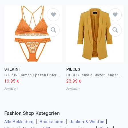
SHEKINI
PIECES
SHEKINI Damen Spitzen Unterwäsche Set Leichte BH Set Bralette Gepolstert Ohne Bügel und Transparente Slip Nicht Abnehmbarer Bra Hipsters mit Hakenverschluss und Verstellbare Träger
PIECES Female Blazer Langer 3/4-Ärmel
19.95
€
23.99
€
Amazon
Amazon
Fashion Shop Kategorien
|
|
|
Alle Bekleidung
Accessoires
Jacken & Westen