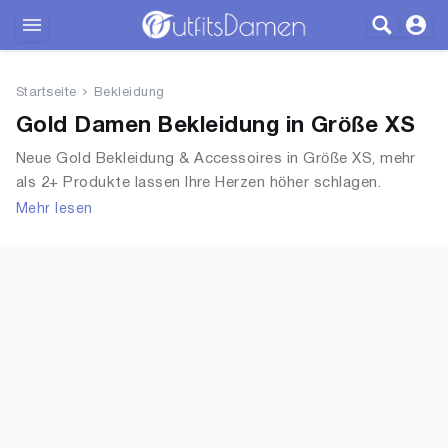
Outfits
Startseite
Bekleidung
Bekleidung
Gold Damen Bekleidung in Größe XS
Neue Gold Bekleidung & Accessoires in Größe XS, mehr
Wäsche
als 2+ Produkte lassen Ihre Herzen höher schlagen.
Entdecken Sie unsere Auswahl an Tops, T-Shirts,
Mehr lesen
Schuhe
Accessoires, Unterwäsche & Dessous, Streetwear,
Jacken, Mäntel & Westen und mehr.
Accessoires
SALE
Blog