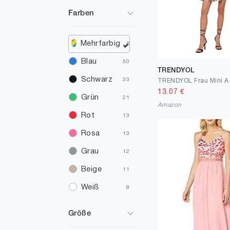
Farben
Mehrfarbig
6
Blau
50
TRENDYOL
Schwarz
33
13.07
€
Grün
21
Amazon
Rot
13
Rosa
13
Grau
12
Beige
11
Weiß
8
Violett
5
Größe
Gold
4