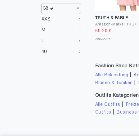
Braun
3
38
6
Türkis
TRUTH & FABLE
3
XXS
1
Elfenbein
1
M
8
69.20
€
Amazon
Gelb
1
L
5
40
2
Fashion Shop Kat
|
Alle Bekleidung
Ac
|
Blusen & Tuniken
Outfits Kategorien
|
Alle Outfits
Freize
|
Outfits
Business 