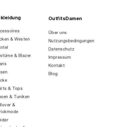
kleidung
OutfitsDamen
cessoires
Über uns
cken & Westen
Nutzungsbedingungen
ntel
Datenschutz
stüme & Blazer
Impressum
ans
Kontakt
sen
Blog
cke
irts & Tops
usen & Tuniken
llover &
rickmode
eider