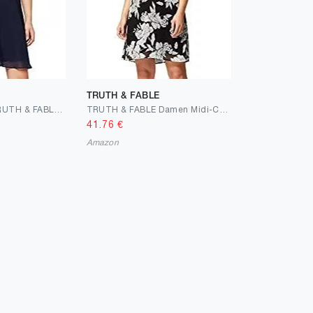
TRUTH & FABLE
Amazon-Marke: TRUTH & FABLE Damen Mini A-Linien-Kleid aus Spitze
TRUTH & FABLE Damen Midi-Chiffon-Kleid in A-Linie
41.76
€
Amazon