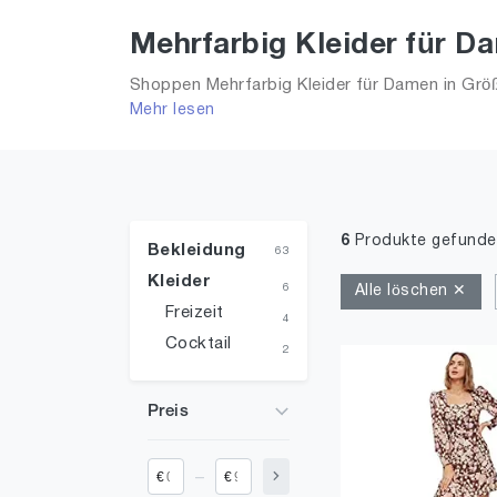
Mehrfarbig Kleider für D
Shoppen Mehrfarbig Kleider für Damen in Größe
Mehr lesen
aus 2026 für Frauen!
6
Produkte gefunde
Bekleidung
63
Kleider
6
Alle löschen ✕
Freizeit
4
Cocktail
2
Preis
_
€
€