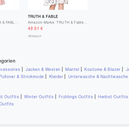
TRUTH & FABLE
Amazon-Marke: TRUTH & FABLE Damen Midi-Chiffon-Kleid
Amazon-Marke: TRUTH & Fable Damen Hochzeitskleid Multiway Midi
49.51
€
Amazon
egorien
|
|
|
|
cessoires
Jacken & Westen
Mäntel
Kostüme & Blazer
J
|
|
Pullover & Strickmode
Kleider
Unterwäsche & Nachtwäsche
|
|
|
it Outfits
Winter Outfits
Frühlings Outfits
Herbst Outfits
Outfits