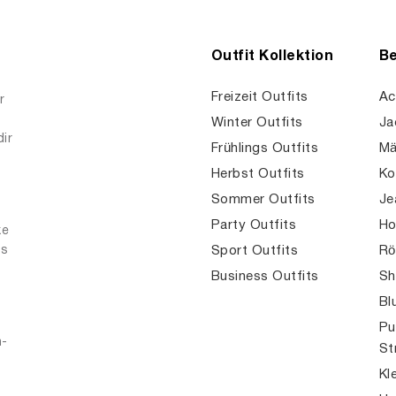
Outfit Kollektion
Be
Freizeit Outfits
Ac
r
Winter Outfits
Ja
dir
Frühlings Outfits
Mä
Herbst Outfits
Ko
Sommer Outfits
Je
Party Outfits
Ho
ke
es
Sport Outfits
Rö
Business Outfits
Sh
Bl
Pu
n-
St
Kl