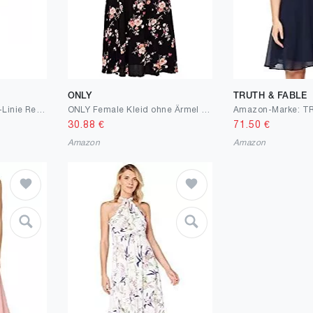
ONLY
TRUTH & FABLE
TRENDYOL Frau Mini A-Linie Regular Fit Webstoff Kleid
ONLY Female Kleid ohne Ärmel Blumenprint
30.88
€
71.50
€
Amazon
Amazon