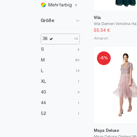
Mehrfarbig
6
Violett
5
Vila
Größe
Gold
4
55.54
€
Braun
3
Amazon
38
13
Türkis
3
S
4
-5%
Elfenbein
1
M
85
Gelb
1
L
13
XL
1
40
3
44
1
52
1
Maya Deluxe