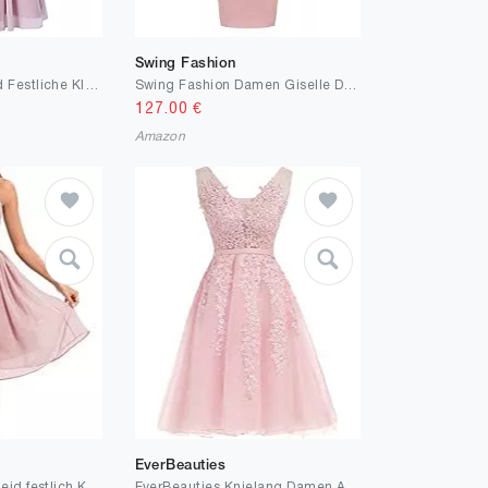
Swing Fashion
iEFiEL Damen Kleid Festliche Kleider Brautjungfer Hochzeit Cocktailkleid Chiffon Faltenrock Elegant Langes Abendkleid Partykleid
Swing Fashion Damen Giselle Dress
127.00
€
Amazon
EverBeauties
Laorchid cocktailkleid festlich Kleid brautjunfernkleid Hochzeit schulterfrei Kleid Abendkleid a Linie Damen Neckholder elegant Spitzen Sommerkleid
EverBeauties Knielang Damen Abendkleider Perlstickerei Spitze Applique T¨¹ll Kurz Ballkleid