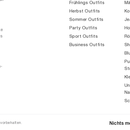
Frühlings Outfits
Mä
Herbst Outfits
Ko
Sommer Outfits
Je
Party Outfits
Ho
ke
es
Sport Outfits
Rö
Business Outfits
Sh
Bl
Pu
n-
St
Kl
Un
Na
Sc
 vorbehalten.
Nichts me