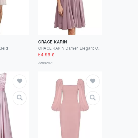
GRACE KARIN
leid
GRACE KARIN Damen Elegant Cocktailkleid V-Ausschnitt Spitzenkleid Chiffon Knielang A-Line Abendkleid Party
54.99
€
Amazon