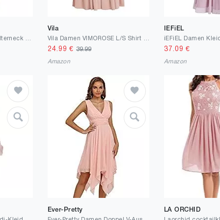
Vila
IEFiEL
Vila Damen Vimilina Halterneck Maxi Su-Noos Dress
Vila Damen VIMOROSE L/S Shirt Dress - NOOS 14063257
24.99
€
37.09
€
39.99
Amazon
Amazon
Ever-Pretty
LA ORCHID
Maya Deluxe Damen Midi-Kleid mit V-Ausschnitt, Verziert Brautjungfernkleid
Ever-Pretty Damen Doppel V-Ausschnitt Ärmellos Empire Asymmetrische Saum Chiffon Midi Brautjungfernkleider 03142