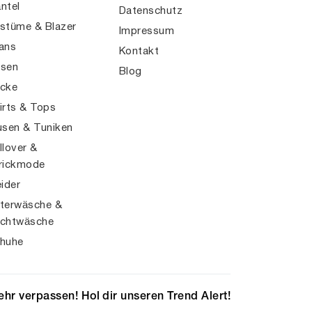
ntel
Datenschutz
stüme & Blazer
Impressum
ans
Kontakt
sen
Blog
cke
irts & Tops
usen & Tuniken
llover &
rickmode
eider
terwäsche &
chtwäsche
huhe
hr verpassen! Hol dir unseren Trend Alert!