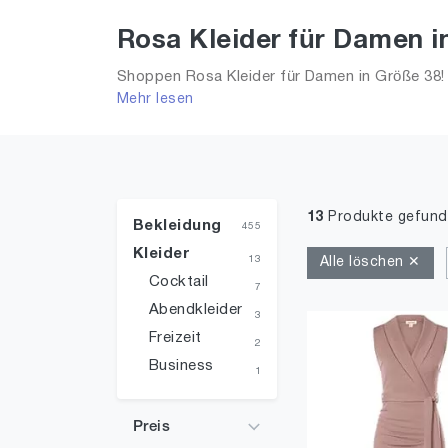
Rosa Kleider für Damen i
Shoppen Rosa Kleider für Damen in Größe 38! 
Mehr lesen
Frauen!
13
Produkte gefun
Bekleidung
455
Kleider
13
Alle löschen ✕
Cocktail
7
Abendkleider
3
Freizeit
2
Business
1
Preis