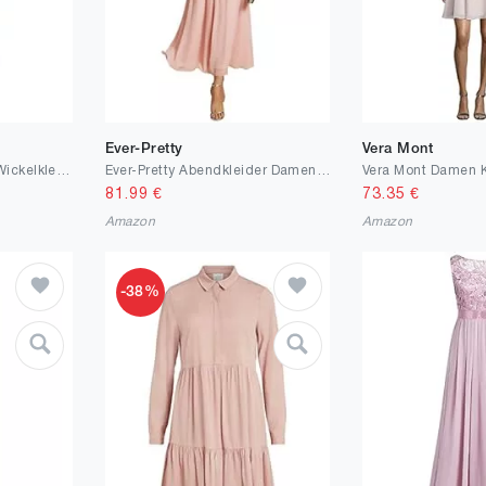
Ever-Pretty
Vera Mont
GRACE KARIN Damen Wickelkleid V-Ausschnitt Elegant Festliche Kleider Cocktail Party Formelle Business Kleid mit Gürtel
Ever-Pretty Abendkleider Damen Elegant für Hochzeit Knöchellang Hochzeitsgäste Kleid Cocktailkleid Festliche Kleider EG02093
Vera Mont Damen K
81.99
€
73.35
€
Amazon
Amazon
-38%