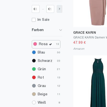
_
€
€
Im Sale
Farben
GRACE KARIN
47.99
€
Rosa
13
Amazon
Blau
50
Schwarz
33
Grün
21
Rot
13
Grau
12
Beige
11
Weiß
8