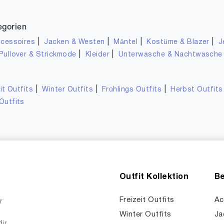
egorien
|
|
|
|
cessoires
Jacken & Westen
Mäntel
Kostüme & Blazer
J
|
|
Pullover & Strickmode
Kleider
Unterwäsche & Nachtwäsche
|
|
|
it Outfits
Winter Outfits
Frühlings Outfits
Herbst Outfits
Outfits
Outfit Kollektion
Be
Freizeit Outfits
Ac
r
Winter Outfits
Ja
dir