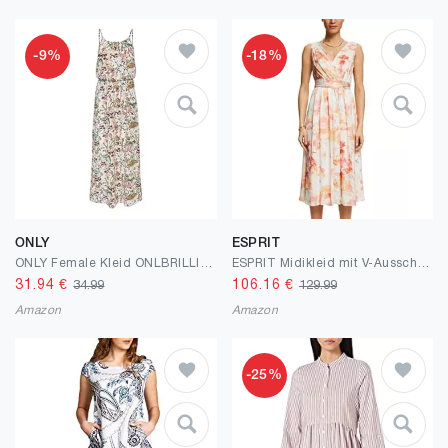
-9%
-18%
ONLY
ESPRIT
ONLY Female Kleid ONLBRILLIANT Kurzes Kleid
ESPRIT Midikleid mit V-Ausschnitt und Print
31.94
€
106.16
€
34.99
129.99
Amazon
Amazon
-25%