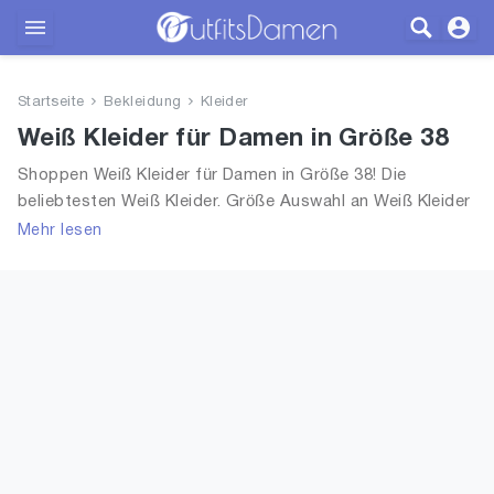
Outfits
Startseite
Bekleidung
Kleider
Bekleidung
Weiß Kleider für Damen in Größe 38
Shoppen Weiß Kleider für Damen in Größe 38! Die
Wäsche
beliebtesten Weiß Kleider. Größe Auswahl an Weiß Kleider
in Größe 38 und alle Trends aus 2026 für Frauen!
Mehr lesen
Schuhe
Accessoires
SALE
Blog