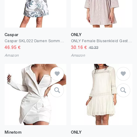
Caspar
ONLY
Caspar SKL022 Damen Sommer Leinenkleid mit Paisley Print bis Größe 50
ONLY Female Blusenkleid Gestreiftes
46.95
€
30.16
€
40.33
Amazon
Amazon
Minetom
ONLY