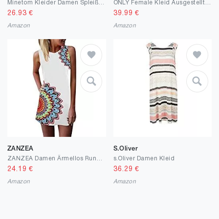
Minetom Kleider Damen Spleißen Glitzer Minikleider Elegant Rückenfreies Bodycon Kleid Schulterfrei Partykleider Blazer Kleid
ONLY Female Kleid Ausgestelltes
26.93
€
39.99
€
Amazon
Amazon
ZANZEA
S.Oliver
ZANZEA Damen Ärmellos Rundhals Mini Kleider Bunte Lose Longshirt Oversize Tank Tops
s.Oliver Damen Kleid
24.19
€
36.29
€
Amazon
Amazon