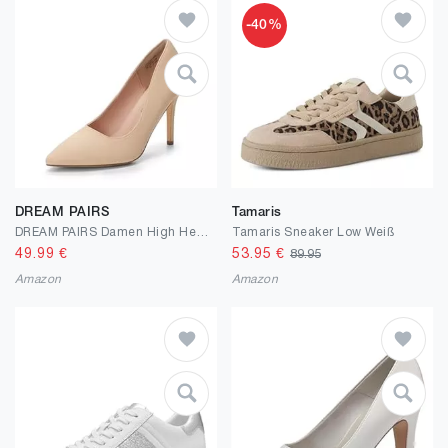
-40%
DREAM PAIRS
Tamaris
DREAM PAIRS Damen High Heels Spitzschuh Pumps für Hochzeit Brautschuhe Party
Tamaris Sneaker Low Weiß
49.99
€
53.95
€
89.95
Amazon
Amazon