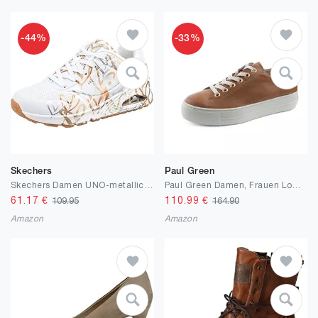
-44%
-33%
Skechers
Paul Green
Skechers Damen UNO-metallic Love Sneakers
Paul Green Damen, Frauen Low-Top Sneaker
61.17
€
110.99
€
109.95
164.90
Amazon
Amazon