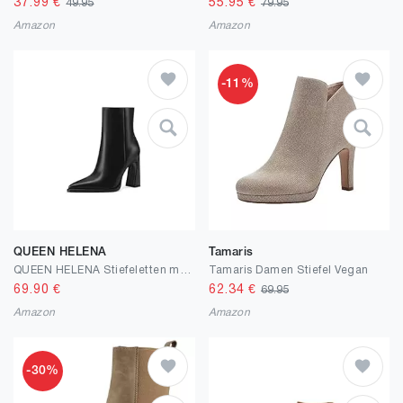
37.99
€
55.95
€
49.95
79.95
Amazon
Amazon
-11%
QUEEN HELENA
Tamaris
QUEEN HELENA Stiefeletten mit geschlossener Spitze Stiefeletten mit hohem Absatz für Damen K3420
Tamaris Damen Stiefel Vegan
69.90
€
62.34
€
69.95
Amazon
Amazon
-30%