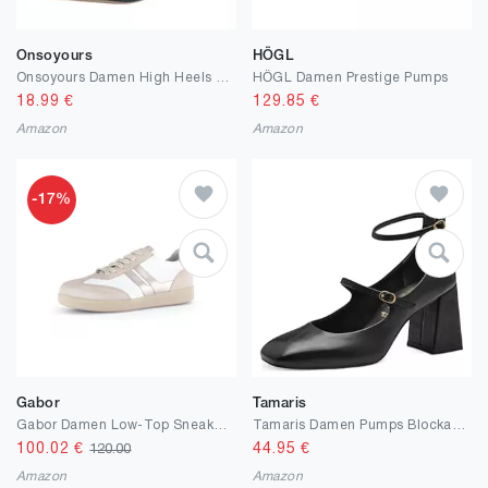
Onsoyours
HÖGL
Onsoyours Damen High Heels Spitze Pumps mit Pfennigabsatz PU Leder Einfarbig Leopard
HÖGL Damen Prestige Pumps
18.99
€
129.85
€
Amazon
Amazon
-17%
Gabor
Tamaris
Gabor Damen Low-Top Sneaker, Frauen Halbschuhe
Tamaris Damen Pumps Blockabsatz
100.02
€
44.95
€
120.00
Amazon
Amazon