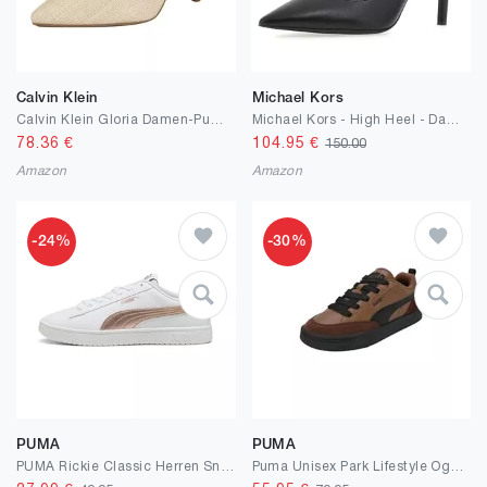
Calvin Klein
Michael Kors
Calvin Klein Gloria Damen-Pumps
Michael Kors - High Heel - Damen
78.36
€
104.95
€
150.00
Amazon
Amazon
-24%
-30%
PUMA
PUMA
PUMA Rickie Classic Herren Sneaker Sportschuh 394251 14 schwarz
Puma Unisex Park Lifestyle OgSneaker