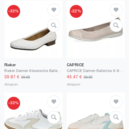
-33%
-22%
Rieker
CAPRICE
Rieker Damen Klassische Ballerinas 51994, Frauen Flats
CAPRICE Damen Ballerina 9-9-22152-29 G-Weite
39.87
€
46.47
€
59.95
59.95
Amazon
Amazon
-33%