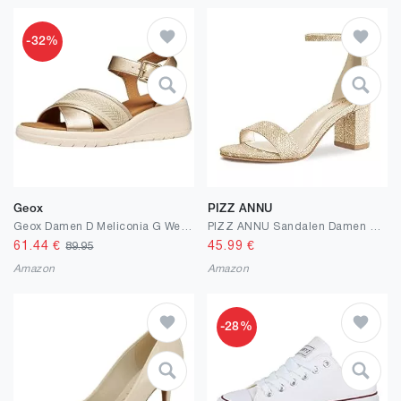
-32%
Geox
PIZZ ANNU
Geox Damen D Meliconia G Wedge Sandal
PIZZ ANNU Sandalen Damen mit Absatz Bequem Sandaletten Sommer Elegant Sommerschuhe Klassische Blockabsatz Schuhe Gold EU 36
61.44
€
45.99
€
89.95
Amazon
Amazon
-28%