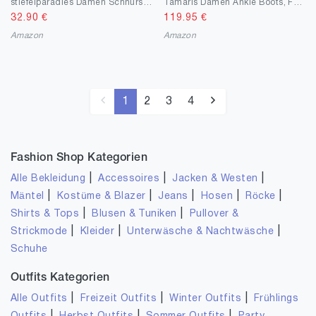
stiefelparadies Damen Schnürstiefeletten Flandell
Tamaris Damen Ankle Boots, Frauen Stiefeletten,TOUCHit-Fußbett
32.90
€
119.95
€
Amazon
Amazon
1
2
3
4
Fashion Shop Kategorien
|
|
|
Alle Bekleidung
Accessoires
Jacken & Westen
|
|
|
|
|
Mäntel
Kostüme & Blazer
Jeans
Hosen
Röcke
|
|
Shirts & Tops
Blusen & Tuniken
Pullover &
|
|
|
Strickmode
Kleider
Unterwäsche & Nachtwäsche
Schuhe
Outfits Kategorien
|
|
|
Alle Outfits
Freizeit Outfits
Winter Outfits
Frühlings