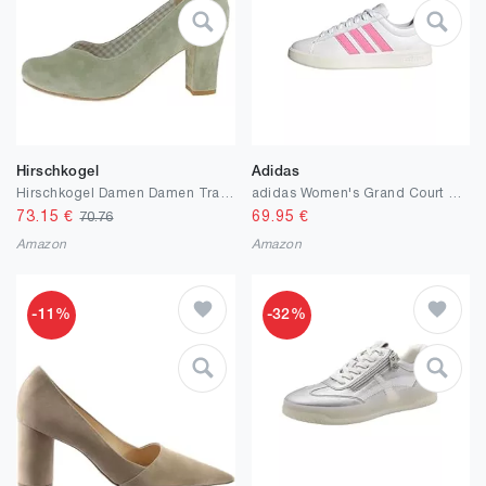
Hirschkogel
Adidas
Hirschkogel Damen Damen Trachten PumpsPumps
adidas Women's Grand Court 3.0 Schuh
73.15
€
69.95
€
70.76
Amazon
Amazon
-11%
-32%