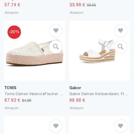
57.74
€
33.99
€
59.95
Amazon
Amazon
-20%
TOMS
Gabor
Toms Damen ValenciaFlacher Slipper
Gabor Damen Keilsandalen, Frauen Sandalen
67.92
€
99.90
€
84.98
Amazon
Amazon