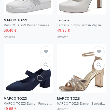
MARCO TOZZI
Tamaris
MARCO TOZZI Damen Sneaker flach Vegan Freizeit
Tamaris Pumps Damen Vegan Elegant
36.40
€
49.95
€
Amazon
Amazon
MARCO TOZZI
MARCO TOZZI
MARCO TOZZI Damen Pumps mit Riemen Spitz mit Blockabsatz
MARCO TOZZI Damen Sandalen mit Absatz Sommer mit Strass
49.95
€
Amazon