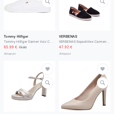
Tommy Hilfiger
VERBENAS
Tommy Hilfiger Damen Vulc Canvas Lace Up Sneaker Fw0fw08647 Low Top
VERBENAS Espadrilles Carmen Serraje Bosco
65.99
€
47.92
€
79.90
Amazon
Amazon