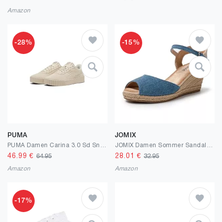
Amazon
-28%
-15%
PUMA
JOMIX
PUMA Damen Carina 3.0 Sd Sneaker
JOMIX Damen Sommer Sandalen mit Keilabsatze Frauen Bohemian Sandals Freizeit Strand Sandalette Römersandalen
46.99
€
28.01
€
64.95
32.95
Amazon
Amazon
-17%