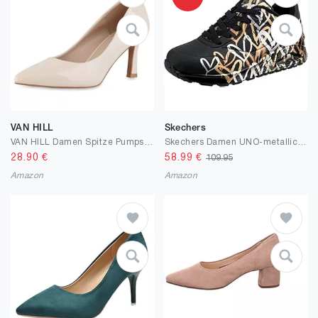
VAN HILL
Skechers
VAN HILL Damen Spitze Pumps mit Pfennigabsatz Lack
Skechers Damen UNO-metallic Love Sneakers
28.90
€
58.99
€
109.95
Amazon
Amazon