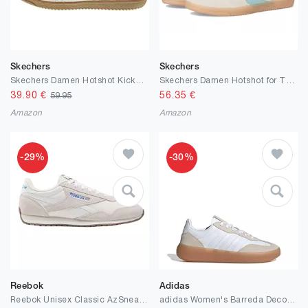
Skechers
Skechers
Skechers Damen Hotshot KickoffSneaker
Skechers Damen Hotshot for The WinSneaker
39.90
€
56.35
€
59.95
Amazon
Amazon
-29%
-30%
Reebok
Adidas
Reebok Unisex Classic AzSneaker
adidas Women's Barreda Decode Schuh