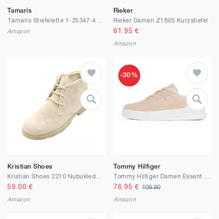
Tamaris
Rieker
Tamaris Stiefelette 1-25347-41 normal
Rieker Damen Z1805 Kurzstiefel
61.95
€
Amazon
Amazon
-30%
Kristian Shoes
Tommy Hilfiger
Kristian Shoes 2210 Nubukleder Stiefeletten Damen - Handgefertigt in der EU - Warme Polsterung, Elegante Winterschuhe Damen, Hochwertige Winterstiefel für Stil und Komfort
Tommy Hilfiger Damen Essent Basket Sneaker Metallic Fw0fw08615 Niedriger Schnitt (Schuhe)
59.00
€
76.95
€
109.90
Amazon
Amazon