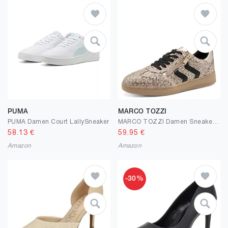
PUMA
MARCO TOZZI
PUMA Damen Court LallySneaker
MARCO TOZZI Damen Sneaker weiches Feel Me Wechselfußbett weiches Innenfutter Modern
58.13
€
59.95
€
Amazon
Amazon
-30%