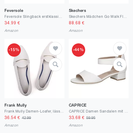
Feversole
Skechers
Feversole Slingback erstklassige Damen Ballerina mit Ausgeh-Schuhe Sommer-Schuhe
Skechers Mädchen Go Walk Flex Hands Free Slip-ins-Grand Entry SneakerSneaker
34.99
€
88.68
€
Amazon
Amazon
-15%
-44%
Frank Mully
CAPRICE
Frank Mully Damen-Loafer, lässig, flach, bequem, aus Strick, Klassische Loafer mit spitzer Zehenpartie, für Arbeit und Reisen
CAPRICE Damen Sandalen mit Absatz aus Leder mit Riemchen
36.54
€
33.68
€
42.99
59.95
Amazon
Amazon