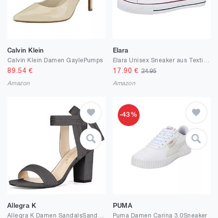
Calvin Klein
Elara
Calvin Klein Damen GaylePumps
Elara Unisex Sneaker aus Textil Low Top Chunkyrayan
89.54
€
17.90
€
24.95
Amazon
Amazon
-43%
Allegra K
PUMA
Allegra K Damen SandalsSandale mit Absatz
Puma Damen Carina 3.0Sneaker