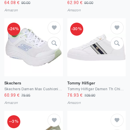
64.08
€
62.90
€
90.00
90.00
Amazon
Amazon
-24%
-30%
Skechers
Tommy Hilfiger
Skechers Damen Max Cushioning Endeavour Canova Sneaker
Tommy Hilfiger Damen Th Chic Cupsole Webbing Fw0fw09354 Low Top
60.99
€
76.93
€
79.95
109.90
Amazon
Amazon
--3%