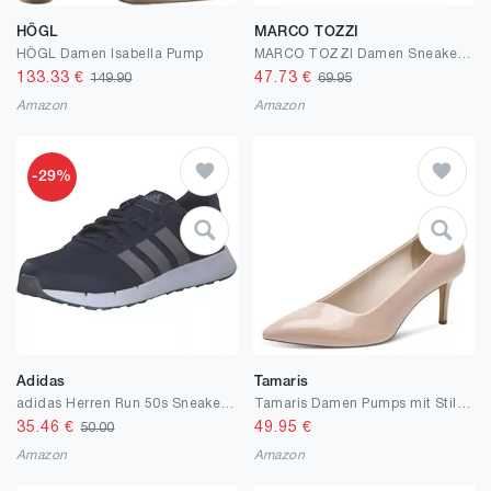
HÖGL
MARCO TOZZI
HÖGL Damen Isabella Pump
MARCO TOZZI Damen Sneaker weiches Feel Me Wechselfußbett weiches Innenfutter Modern
133.33
€
47.73
€
149.90
69.95
Amazon
Amazon
-29%
Adidas
Tamaris
adidas Herren Run 50s Sneaker Laufschuh IG6554 Weiss blau
Tamaris Damen Pumps mit Stilettoabsatz
35.46
€
49.95
€
50.00
Amazon
Amazon