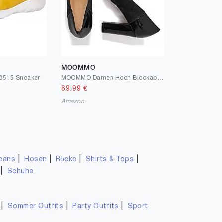
MOOMMO
3515 Sneaker
MOOMMO Damen Hoch Blockabsatz Pumps Rund Geschlossene Mit Fransen 9CM High Heel Bequeme Halbschuhe Damenschuhe Wildleder und Lackleder Kontrastnaht Patchwork EU 34-45
69.99
€
Amazon
|
|
|
|
eans
Hosen
Röcke
Shirts & Tops
|
Schuhe
|
|
|
Sommer Outfits
Party Outfits
Sport