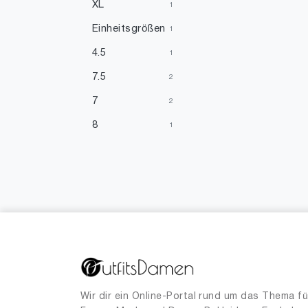
XL
1
Einheitsgrößen
1
4.5
1
7.5
2
7
2
8
1
20
1
32
1
33
1
33.5
1
34
7
34.5
2
35
17
Wir dir ein Online-Portal rund um das Thema fü