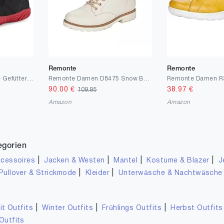
Remonte
Remonte
Eagsouni Barfußschuhe Gefüttert Herren Winterschuhe Warm Damen Winterstiefel Schneestiefel Winter
Remonte Damen D8475 Snow Boot
Remonte Damen R
90.00
€
38.97
€
109.95
Amazon
Amazon
egorien
|
|
|
|
cessoires
Jacken & Westen
Mäntel
Kostüme & Blazer
J
|
|
Pullover & Strickmode
Kleider
Unterwäsche & Nachtwäsche
|
|
|
it Outfits
Winter Outfits
Frühlings Outfits
Herbst Outfits
Outfits