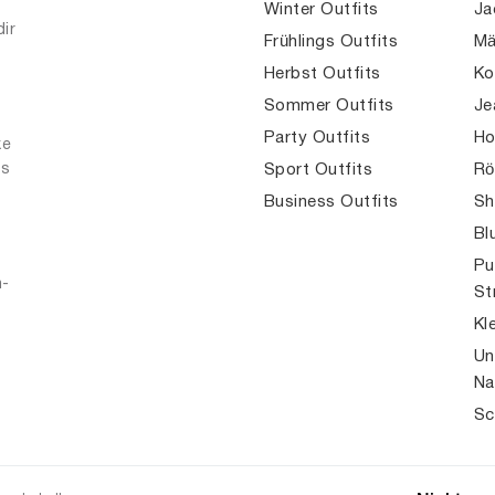
Winter Outfits
Ja
dir
Frühlings Outfits
Mä
Herbst Outfits
Ko
Sommer Outfits
Je
Party Outfits
Ho
ke
es
Sport Outfits
Rö
Business Outfits
Sh
Bl
Pu
n-
St
Kl
Un
Na
Sc