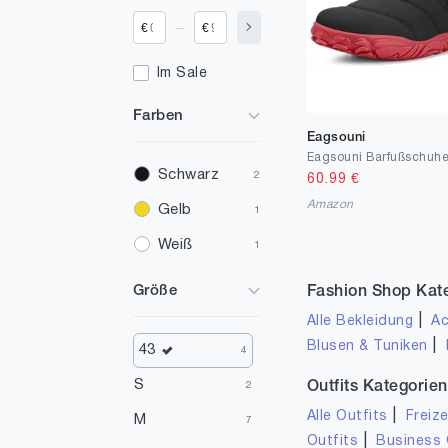
_
€
€
Im Sale
Farben
Eagsouni
Schwarz
2
60.99
€
Amazon
Gelb
1
Weiß
1
Größe
Fashion Shop Kat
|
Alle Bekleidung
Ac
|
Blusen & Tuniken
43
4
S
Outfits Kategorien
2
|
Alle Outfits
Freize
M
7
|
Outfits
Business 