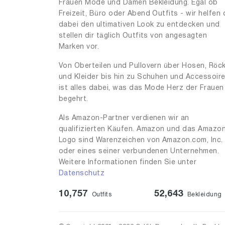
Frauen Mode und Damen Bekleidung. Egal ob
35.5
7
Freizeit, Büro oder Abend Outfits - wir helfen 
36.5
dabei den ultimativen Look zu entdecken und
30
stellen dir täglich Outfits von angesagten
36
258
Marken vor.
37.5
178
Von Oberteilen und Pullovern über Hosen, Röc
und Kleider bis hin zu Schuhen und Accessoir
37
961
ist alles dabei, was das Mode Herz der Frauen
38
7029
begehrt.
38.5
110
Als Amazon-Partner verdienen wir an
qualifizierten Käufen. Amazon und das Amazo
39
260
Logo sind Warenzeichen von Amazon.com, Inc.
39.5
10
oder eines seiner verbundenen Unternehmen.
Weitere Informationen finden Sie unter
40
95
Datenschutz
40.5
10
10,757
52,643
Outfits
Bekleidung
41.5
7
41
49