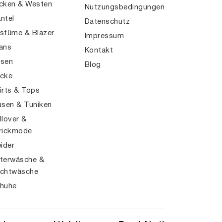
cken & Westen
Nutzungsbedingungen
ntel
Datenschutz
stüme & Blazer
Impressum
ans
Kontakt
sen
Blog
cke
irts & Tops
usen & Tuniken
llover &
rickmode
eider
terwäsche &
chtwäsche
huhe