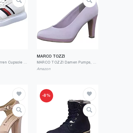
MARCO TOZZI
Tommy Hilfiger Herren Cupsole Sneaker Schuhe
MARCO TOZZI Damen Pumps, Trichterabsatz, weiches FEEL ME Fußbett, ideal für Business und Freizeit
Amazon
-8%