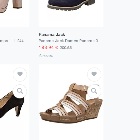
Panama Jack
Tamaris Damen Pumps 1-1-24401-27 normal Größe: EU
Panama Jack Damen Panama 03 Igloo Combat Boots
183.94
€
200.68
Amazon