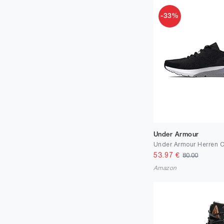
38
-33%
7029
38.5
110
39
260
39.5
10
40
95
40.5
10
41.5
7
Under Armour
42.5
4
42
53.97
€
80.00
29
Amazon
43.5
1
43
4
44.5
2