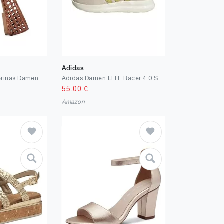
Adidas
DREAM PAIRS Ballerinas Damen Woven Ballerinas Mary Jane Flats Elegante Bequeme mit quadratischer Zehenpartie für Arbeit Freizeit Reisen Alltag
Adidas Damen LITE Racer 4.0 Schuhe
55.00
€
Amazon