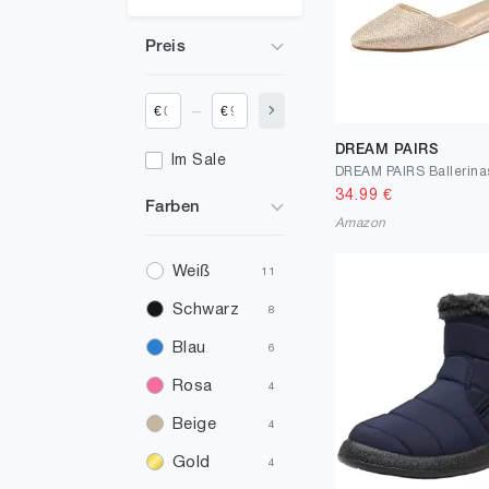
Preis
_
€
€
DREAM PAIRS
Im Sale
34.99
€
Farben
Amazon
Weiß
11
Schwarz
8
Blau
6
Rosa
4
Beige
4
Gold
4