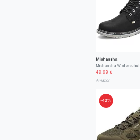
44
8
45
5
46
1
47
3
Mishansha
49.99
€
Amazon
-40%