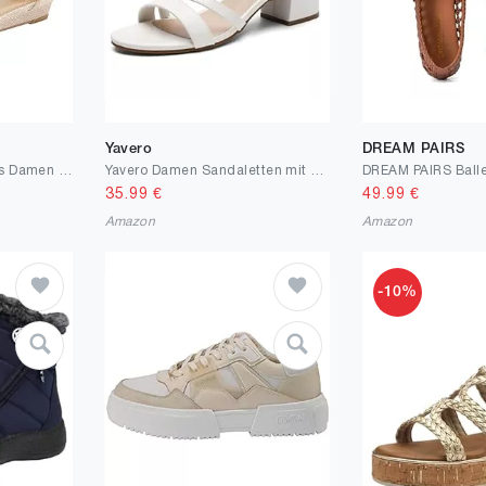
Yavero
DREAM PAIRS
DREAM PAIRS Ballerinas Damen Flache Schuhe mit niedrigem Keilabsatz Knöchelriemen elegant Brautschuhe flach
Yavero Damen Sandaletten mit Absatz – Elegante Sommer Absatzschuhe, Bequeme Sandalen für Alltag 36-41
35.99
€
49.99
€
Amazon
Amazon
-10%