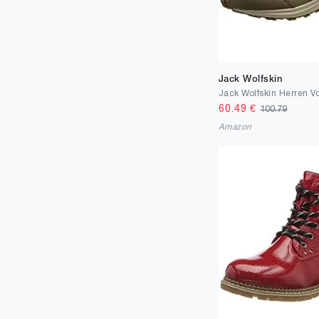
Jack Wolfskin
60.49
€
100.79
Amazon