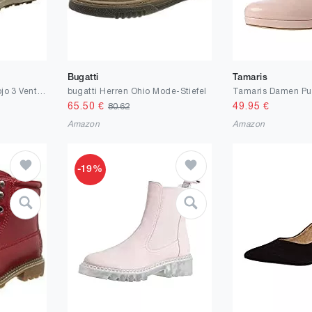
Bugatti
Tamaris
Jack Wolfskin Herren Vojo 3 Vent Low M Sneaker
bugatti Herren Ohio Mode-Stiefel
65.50
€
49.95
€
80.62
Amazon
Amazon
-19%