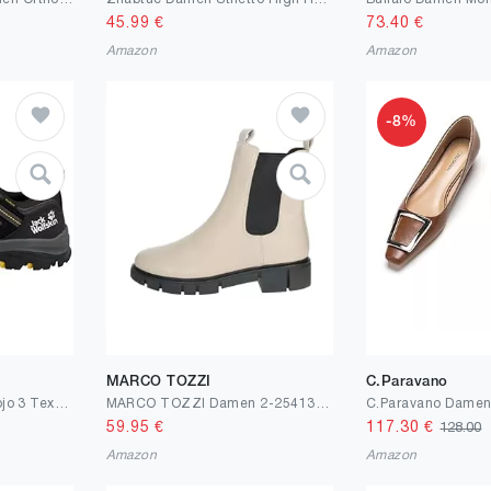
45.99
€
73.40
€
Amazon
Amazon
-8%
MARCO TOZZI
C.Paravano
Jack Wolfskin Herren Vojo 3 Texapore Low M Outdoorschuhe
MARCO TOZZI Damen 2-25413-41 Chelsea
59.95
€
117.30
€
128.00
Amazon
Amazon