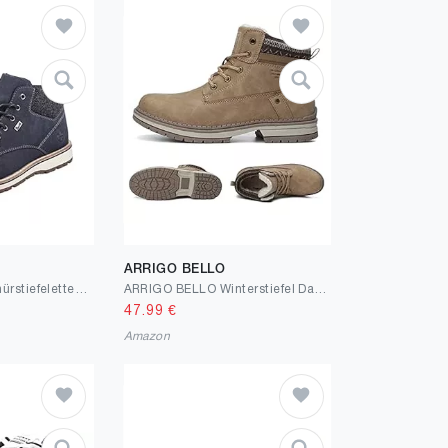
ARRIGO BELLO
Rieker Herren Schnürstiefeletten 38419, Männer Stiefeletten
ARRIGO BELLO Winterstiefel Damen Winterschuhe Stiefel Stiefelette Gefütterte Schneestiefel Draussen Boots Arbeitsschuhe Arbeitsstiefel Wandern Arbeiten 36-41
47.99
€
Amazon