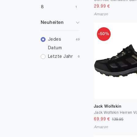
29.99
€
8
1
Amazon
20
1
Neuheiten
32
1
-50%
33
Jedes
1
49
Datum
33.5
1
Letzte Jahr
6
34
7
34.5
2
35
17
35.5
7
36.5
30
Jack Wolfskin
36
258
69.99
€
139.95
37.5
178
Amazon
37
961