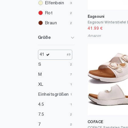
Elfenbein
3
Rot
2
Eagsouni
Braun
2
41.99
€
Gelb
1
Amazon
Größe
Violett
1
Silber
1
41
49
S
2
M
7
XL
1
Einheitsgrößen
1
4.5
1
7.5
2
COFACE
7
2