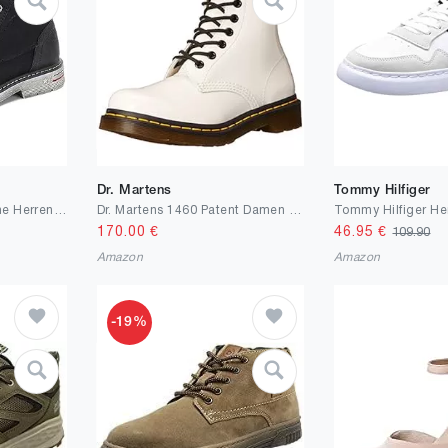
Dr. Martens
Tommy Hilfiger
Mishansha Winterschuhe Herren Damen Gefüttert Warme Winterstiefel Unisex Wasserdicht Stiefeletten
Dr. Martens 1460 Patent Damen Combat Boots
170.00
€
46.95
€
109.90
Amazon
Amazon
-19%