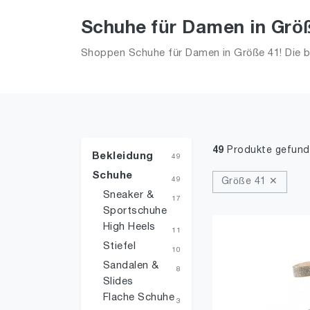
Schuhe für Damen in Grö
Shoppen Schuhe für Damen in Größe 41! Die be
49
Produkte gefun
Bekleidung
49
Schuhe
49
Größe 41 ✕
Sneaker &
17
Sportschuhe
High Heels
11
Stiefel
10
Sandalen &
8
Slides
Flache Schuhe
3