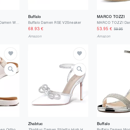
Buffalo
MARCO TOZZI
Eagsouni Winterstiefel Damen Winterschuhe Wasserdicht Warm Plush Gefütterte Schneestiefel Stiefeletten Winter Outdoors rutschfeste Stiefel Boots
Buffalo Damen RSE V2Sneaker
68.93
€
53.95
€
59.95
Amazon
Amazon
Zhabtuc
Buffalo
COFACE Sandalen Damen Orthopädische Comfortfüße Plantarfasziitis Arch Support Orthotic Slides Sandalen Sommer badelatschen Leicht Outdoorsandale Verstellbare Riemen Yoga fussbett,Größe 35-42
Zhabtuc Damen Stiletto High Heels mit Strass Schleife Sexy Spitz Geschlossen Zehen Bowknot Satin Pumps mit Stiletto Absatz Elegante Knöchelriemen High Heel Sandalen für Party Hochzeit Braut Abendkleid