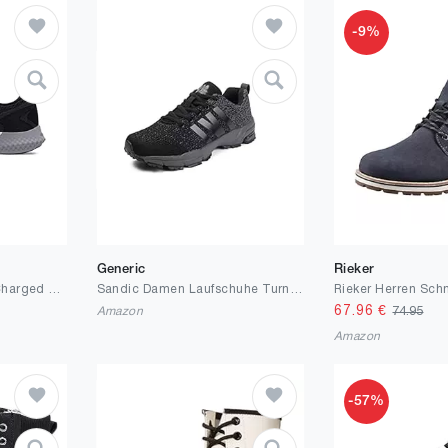
-9%
Generic
Rieker
Under Armour Herren Charged Rogue 3 Mesh Leichte Laufschuhe
Sandic Damen Laufschuhe Turnschuhe Sportschuhe Sneaker Running Freizeit Straßenlaufschuhe Leichtgewichts Atmungsaktiv Walkingschuhe Outdoor Fitness Jogging
67.96
€
Amazon
74.95
Amazon
-57%