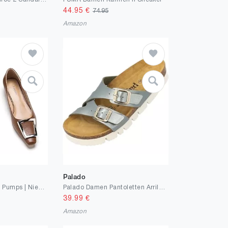
44.95
€
74.95
Amazon
Palado
C.Paravano Damen Pumps | Niedrige Absätze Pumps | Blockabsatz Pumps | Damen Niedrige Ferse Kleid Schuhe | Pumps für Frauen | Weiche Lederschuhe Frauen
Palado Damen Pantoletten Arrila Plateau-Sandalen 2 Riemen Hausschuhe mit Natur Kork-Fussbett - bequeme Schuhe mit Sohle aus feinstem Velourleder
39.99
€
Amazon