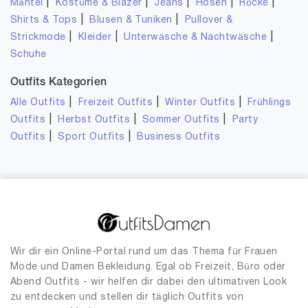
|
|
|
|
|
Mäntel
Kostüme & Blazer
Jeans
Hosen
Röcke
|
|
Shirts & Tops
Blusen & Tuniken
Pullover &
|
|
|
Strickmode
Kleider
Unterwäsche & Nachtwäsche
Schuhe
Outfits Kategorien
|
|
|
Alle Outfits
Freizeit Outfits
Winter Outfits
Frühlings
|
|
|
Outfits
Herbst Outfits
Sommer Outfits
Party
|
|
Outfits
Sport Outfits
Business Outfits
Wir dir ein Online-Portal rund um das Thema für Frauen
Mode und Damen Bekleidung. Egal ob Freizeit, Büro oder
Abend Outfits - wir helfen dir dabei den ultimativen Look
zu entdecken und stellen dir täglich Outfits von