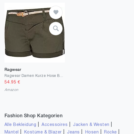
Ragwear
Ragwear Damen Kurze Hose Bermuda Shorts Hotpants Sommerhose Heaven B 25-31
54.95
€
Amazon
Fashion Shop Kategorien
|
|
|
Alle Bekleidung
Accessoires
Jacken & Westen
|
|
|
|
|
Mäntel
Kostüme & Blazer
Jeans
Hosen
Röcke