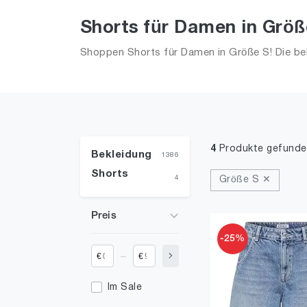
Shorts für Damen in Größ
Shoppen Shorts für Damen in Größe S! Die bel
4
Produkte gefunde
Bekleidung
1386
Shorts
4
Größe S ✕
Preis
-25%
_
€
€
Im Sale