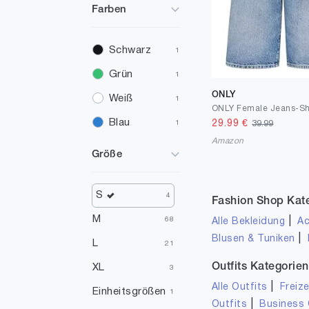
Farben
Schwarz
1
Grün
1
ONLY
Weiß
1
Blau
29.99
€
39.99
1
Amazon
Größe
S
4
Fashion Shop Kat
M
|
68
Alle Bekleidung
Ac
|
Blusen & Tuniken
L
21
Outfits Kategorien
XL
3
|
Alle Outfits
Freize
Einheitsgrößen
1
|
Outfits
Business 