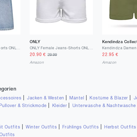
ONLY
Kendindza Collec
ONLY Female Jeans-Shorts ONLMATE Mittlere Taille Baggy Fit 5-Pocket-Shorts
ONLY Female Jeans-Shorts ONLJOSEPHINE Hohe Taille Normal geschnitten Jeans-Shorts
20.90
€
22.95
€
29.99
Amazon
Amazon
egorien
|
|
|
|
cessoires
Jacken & Westen
Mäntel
Kostüme & Blazer
J
|
|
Pullover & Strickmode
Kleider
Unterwäsche & Nachtwäsche
|
|
|
it Outfits
Winter Outfits
Frühlings Outfits
Herbst Outfits
Outfits