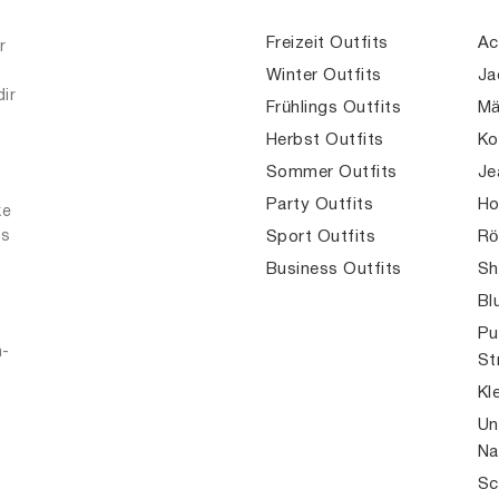
Freizeit Outfits
Ac
r
Winter Outfits
Ja
dir
Frühlings Outfits
Mä
Herbst Outfits
Ko
Sommer Outfits
Je
Party Outfits
Ho
ke
es
Sport Outfits
Rö
Business Outfits
Sh
Bl
Pu
n-
St
Kl
Un
Na
Sc