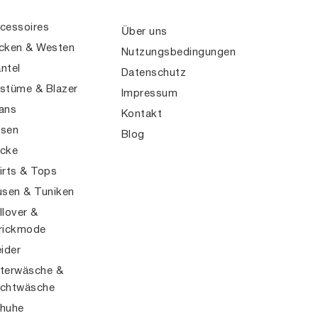
cessoires
Über uns
cken & Westen
Nutzungsbedingungen
ntel
Datenschutz
stüme & Blazer
Impressum
ans
Kontakt
sen
Blog
cke
irts & Tops
usen & Tuniken
llover &
rickmode
eider
terwäsche &
chtwäsche
huhe