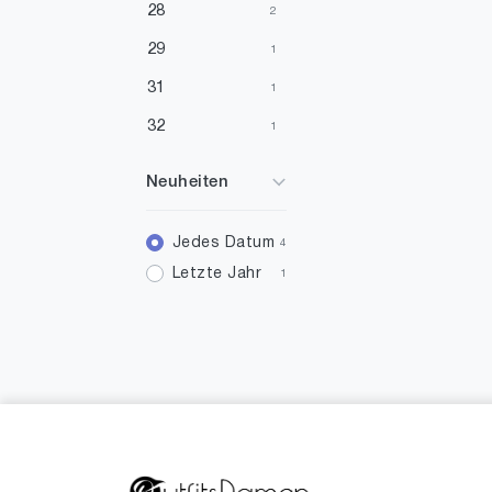
28
2
29
1
31
1
32
1
38
12
Neuheiten
40
6
42
Jedes Datum
1
4
Letzte Jahr
1
48
2