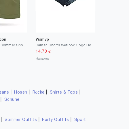
tion
Wamvp
Kendindza Damen Sommer Shorts Kurze Hose mit Schleife zum binden Bermuda Uni-Farben
Damen Shorts Wetlook Gogo Hotpants Shorts
14.70
€
Amazon
|
|
|
|
eans
Hosen
Röcke
Shirts & Tops
|
Schuhe
|
|
|
Sommer Outfits
Party Outfits
Sport