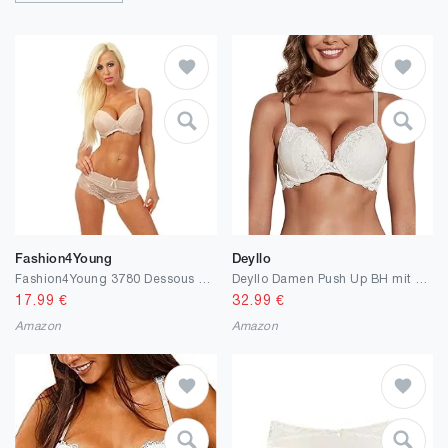
Fashion4Young
Deyllo
Fashion4Young 3780 Dessous Set 2-Teil. Bügel-BH + Panty Slip Spitze Push-Up Unterwäsche
Deyllo Damen Push Up BH mit Blumen Spitze Schalen Bügel BH Gepolstert Elegant
17.99
€
32.99
€
Amazon
Amazon