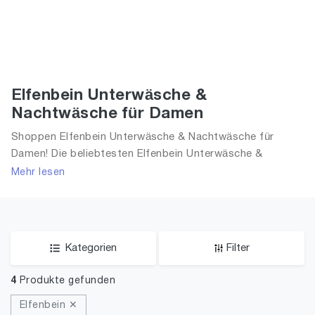
Elfenbein Unterwäsche &
Nachtwäsche für Damen
Shoppen Elfenbein Unterwäsche & Nachtwäsche für
Damen! Die beliebtesten Elfenbein Unterwäsche &
Nachtwäsche. Große Auswahl an Elfenbein Unterwäsche
Mehr lesen
& Nachtwäsche und alle Trends aus 2026 für Frauen!
Kategorien
Filter
4
Produkte gefunden
Elfenbein ✕