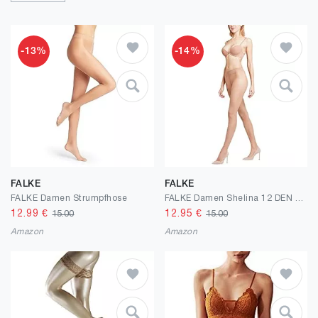
-13%
-14%
FALKE
FALKE
FALKE Damen Strumpfhose
FALKE Damen Shelina 12 DEN Strumpfhose ultra transparent leicht glänzend reißfest druckfreier Komfortbund Feinstrumpfhose mit feiner Naht an der Fußspitze feines weiches Material 1 Stück
12.99
€
12.95
€
15.00
15.00
Amazon
Amazon