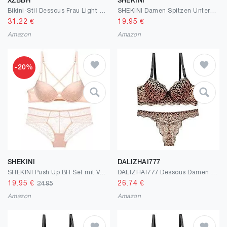
XZBBH
SHEKINI
Bikini-Stil Dessous Frau Light Satin Kein Stahl-BH-Anzug Damenunterwäsche-Set (Color : Gold, Cup Size : Medium)
SHEKINI Damen Spitzen Unterwäsche Set Leichte BH Set Bralette Gepolstert Ohne Bügel und Transparente Slip Nicht Abnehmbarer Bra Hipsters mit Hakenverschluss und Verstellbare Träger
31.22
€
19.95
€
Amazon
Amazon
-20%
SHEKINI
DALIZHAI777
SHEKINI Push Up BH Set mit Verschluss vorne, Damen Bügel BH Set Spitze BH und Slip Nicht Abnehmbarer Bra Panty Lingerie Unterwäsche Dessous Set mit Verstellbare Träger
DALIZHAI777 Dessous Damen Sexy UnterwäSche Damen Leopard Dessous Lace BH und Slip Strap Mesh Babydoll Unterwäsche Body Sets Sexy Dessous (Color : Golden, Size : 38/85 BC)
19.95
€
26.74
€
24.95
Amazon
Amazon