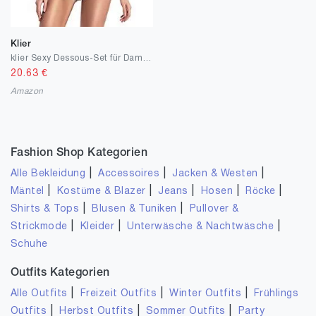
Klier
klier Sexy Dessous-Set für Damen, Spitze BH und Höschen, 2-teilig, Strappy Babydoll Bodysuit
20.63
€
Amazon
Fashion Shop Kategorien
|
|
|
Alle Bekleidung
Accessoires
Jacken & Westen
|
|
|
|
|
Mäntel
Kostüme & Blazer
Jeans
Hosen
Röcke
|
|
Shirts & Tops
Blusen & Tuniken
Pullover &
|
|
|
Strickmode
Kleider
Unterwäsche & Nachtwäsche
Schuhe
Outfits Kategorien
|
|
|
Alle Outfits
Freizeit Outfits
Winter Outfits
Frühlings
|
|
|
Outfits
Herbst Outfits
Sommer Outfits
Party