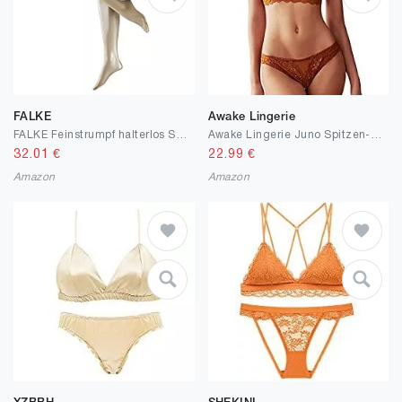
FALKE
Awake Lingerie
FALKE Feinstrumpf halterlos Shelina 12 2er Pack
Awake Lingerie Juno Spitzen-BH Bralette ohne Bügel mit Applikationen und Slip, Luxus Elegante Dessous-Set, Damen
32.01
€
22.99
€
Amazon
Amazon