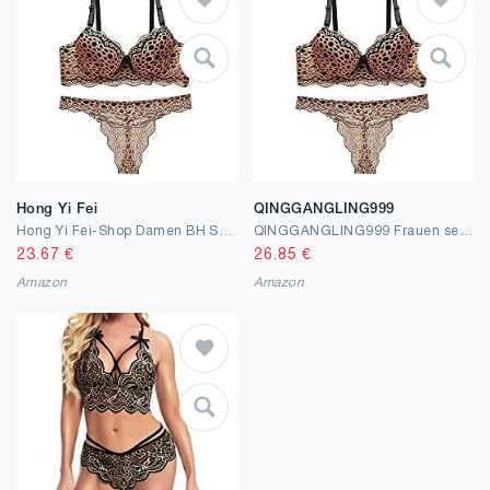
Hong Yi Fei
QINGGANGLING999
Hong Yi Fei-Shop Damen BH Set Damen Leopard Dessous Lace BH und Slip Strap Mesh Babydoll Unterwäsche Body Sets (Color : Golden, Size : 38/85 BC)
QINGGANGLING999 Frauen sexy Dessous Damen Leopard Dessous Lace BH und Slip Strap Mesh Babydoll Unterwäsche Body Sets Dessous-Set (Color : Golden, Size : 38/85 BC)
23.67
€
26.85
€
Amazon
Amazon