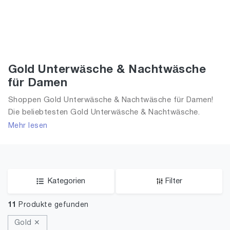
Gold Unterwäsche & Nachtwäsche
für Damen
Shoppen Gold Unterwäsche & Nachtwäsche für Damen!
Die beliebtesten Gold Unterwäsche & Nachtwäsche.
Große Auswahl an Gold Unterwäsche & Nachtwäsche und
Mehr lesen
alle Trends aus 2026 für Frauen!
Kategorien
Filter
11
Produkte gefunden
Gold ✕