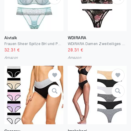
Aivtalk
WDIRARA
Frauen Sheer Spitze BH und Panty Set Bügel Push Up Soft Dessous Set
WDIRARA Damen Zweiteiliges Floral Sheer Spitze Dessous Set Unterwäsche BH und Panty Set
32.31
€
28.31
€
Amazon
Amazon