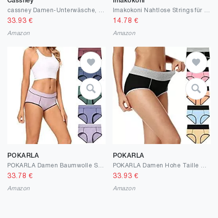
Cassney
Imakokoni
cassney Damen-Unterwäsche, hohe Taille, C-Abschnitt, Baumwolle, volle Abdeckung
Imakokoni Nahtlose Strings für Frauen No Show 6er Pack Damen Nylon Spandex Thong Unterwäsche
33.93
€
14.78
€
Amazon
Amazon
POKARLA
POKARLA
POKARLA Damen Baumwolle Stretch Unterwäsche Damen Mid-High Waist Slips Panties 5-Pack
POKARLA Damen Hohe Taille Baumwolle Unterwäsche Weich Atmungsaktiv Panties Stretch Slip 5er Pack
33.78
€
33.93
€
Amazon
Amazon