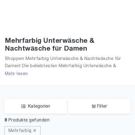
Mehrfarbig Unterwäsche &
Nachtwäsche für Damen
Shoppen Mehrfarbig Unterwäsche & Nachtwäsche für
Damen! Die beliebtesten Mehrfarbig Unterwäsche &
Nachtwäsche. Große Auswahl an Mehrfarbig Unterwäsche
Mehr lesen
& Nachtwäsche und alle Trends aus 2026 für Frauen!
Kategorien
Filter
8
Produkte gefunden
Mehrfarbig ✕