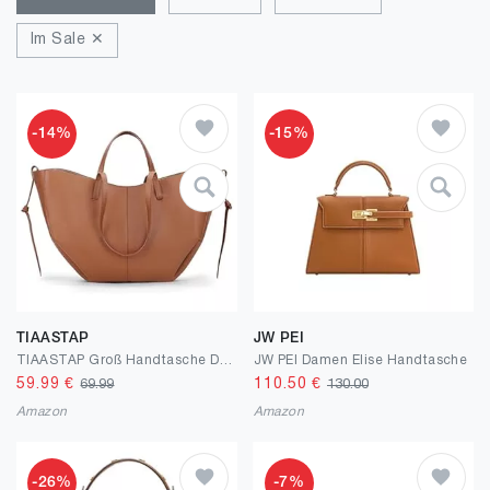
Im Sale ✕
-14%
-15%
TIAASTAP
JW PEI
TIAASTAP Groß Handtasche Damen Tote Bag Kunstleder Shopper Tasche Elegante Schultertasche Henkeltaschen Handbags für Uni Einkaufen Reisen
JW PEI Damen Elise Handtasche
59.99
€
110.50
€
69.99
130.00
Amazon
Amazon
-26%
-7%