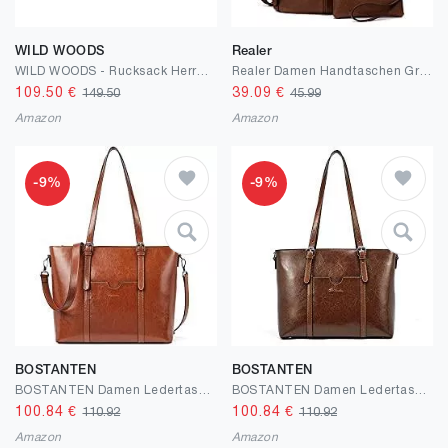
WILD WOODS
Realer
WILD WOODS - Rucksack Herren Damen Unisex Leder Schulrucksack Fahrradrucksack Laptop Notebook 15,6" Wanderrucksack Lederrucksack Büffelleder Mittelbraun Vintage
Realer Damen Handtaschen Groß Shopper Lederhandtasche Schultertasche Umhängetasche Geldbörse Hobo Damen Taschen Set für Büro Schule Einkauf Reise 2pcs Braun
109.50
€
39.09
€
149.50
45.99
Amazon
Amazon
-9%
-9%
BOSTANTEN
BOSTANTEN
BOSTANTEN Damen Ledertaschen Schultertasche Frauen Designer Handtasche 14 15.6 Zoll Laptoptasche Tote Bag
BOSTANTEN Damen Ledertaschen Schultertasche Frauen Designer Handtasche 14 15.6 Zoll Laptoptasche Tote Bag
100.84
€
100.84
€
110.92
110.92
Amazon
Amazon