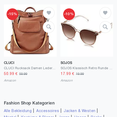
-15%
-10%
CLUCI
SOJOS
CLUCI Rucksack Damen Leder PU Elegant Lederrucksack Handtasche Frauen Rucksacktasche 2 in 1
SOJOS Klassisch Retro Runde Sonnenbrille Damen Herren Groß Brille BLOSSOM
50.99
€
17.99
€
59.99
19.99
Amazon
Amazon
Fashion Shop Kategorien
|
|
|
Alle Bekleidung
Accessoires
Jacken & Westen