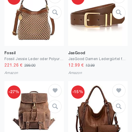
Fossil
JasGood
Fossil Jessie Leder oder Polyurethan Handtasche für Damen
JasGood Damen Ledergürtel für Jeans Hosen Kleider Mode Goldschnalle Damengürtel Damen Leder Gürtel
221.26
€
12.99
€
299.00
13.99
Amazon
Amazon
-27%
-15%