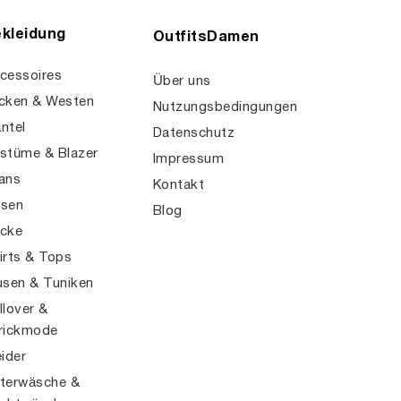
kleidung
OutfitsDamen
cessoires
Über uns
cken & Westen
Nutzungsbedingungen
ntel
Datenschutz
stüme & Blazer
Impressum
ans
Kontakt
sen
Blog
cke
irts & Tops
usen & Tuniken
llover &
rickmode
eider
terwäsche &