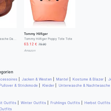
Tommy Hilfiger
LEABAGS Leder Handtasche Damen, Vintage Cognac Premium Echtleder Umhängetasche, Damen Schultertasche Damentasche Tragetasche für Arbeit Uni Schule Freizeit I Größe L (28 x 23 x 8 cm)
Tommy Hilfiger Poppy Tote Tote
63.12
€
79.90
Amazon
egorien
|
|
|
|
cessoires
Jacken & Westen
Mäntel
Kostüme & Blazer
J
|
|
Pullover & Strickmode
Kleider
Unterwäsche & Nachtwäsche
|
|
|
it Outfits
Winter Outfits
Frühlings Outfits
Herbst Outfits
Outfits