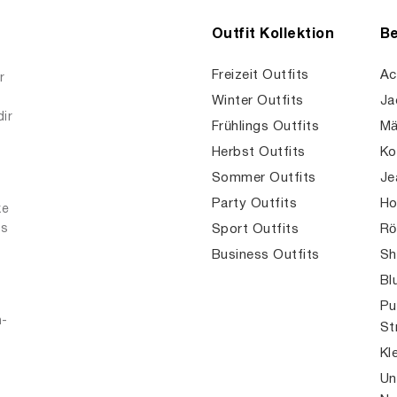
Outfit Kollektion
Be
Freizeit Outfits
Ac
r
Winter Outfits
Ja
dir
Frühlings Outfits
Mä
Herbst Outfits
Ko
Sommer Outfits
Je
Party Outfits
Ho
ke
es
Sport Outfits
Rö
Business Outfits
Sh
Bl
Pu
n-
St
Kl
Un