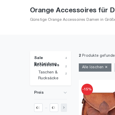
Orange Accessoires für D
Günstige Orange Accessoires Damen in Größe L
2
Produkte gefunde
Sale
4
Bekleidung
Accessoires
2
Alle löschen ✕
Taschen &
2
Rucksäcke
-15%
Preis
_
€
€