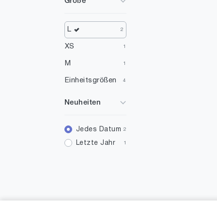
Größe
Weiß
7
Gelb
6
L
2
Silber
5
XS
1
Violett
2
M
1
Türkis
1
Einheitsgrößen
4
Mehrfarbig
1
Neuheiten
Jedes Datum
2
Letzte Jahr
1