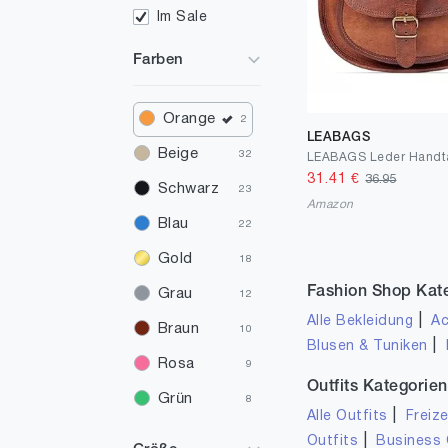
Im Sale
Farben
Orange
2
LEABAGS
Beige
32
31.41
€
36.95
Schwarz
23
Amazon
Blau
22
Gold
18
Fashion Shop Kat
Grau
12
|
Alle Bekleidung
Ac
Braun
10
|
Blusen & Tuniken
Rosa
9
Outfits Kategorien
Grün
8
|
Alle Outfits
Freize
Rot
7
|
Outfits
Business 