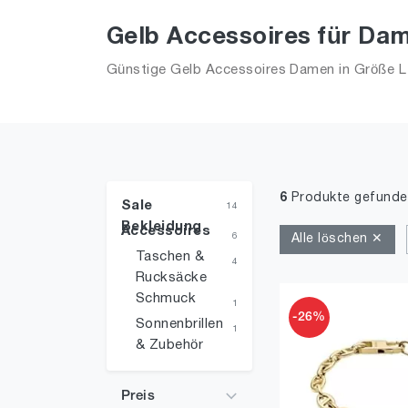
Gelb Accessoires für Dam
Günstige Gelb Accessoires Damen in Größe L i
6
Produkte gefunde
Sale
14
Bekleidung
Accessoires
6
Alle löschen ✕
Taschen &
4
Rucksäcke
Schmuck
1
-26%
Sonnenbrillen
1
& Zubehör
Preis