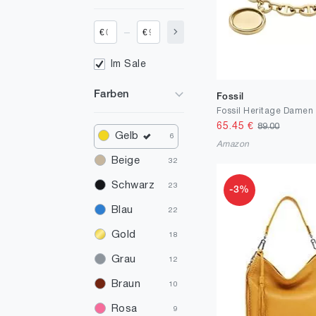
_
€
€
Im Sale
Farben
Fossil
65.45
€
89.00
Gelb
6
Amazon
Beige
32
Schwarz
23
-3%
Blau
22
Gold
18
Grau
12
Braun
10
Rosa
9