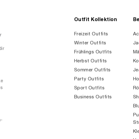
Outfit Kollektion
Be
Freizeit Outfits
Ac
r
Winter Outfits
Ja
dir
Frühlings Outfits
Mä
Herbst Outfits
Ko
Sommer Outfits
Je
Party Outfits
Ho
ke
es
Sport Outfits
Rö
Business Outfits
Sh
Bl
Pu
n-
St
Kl