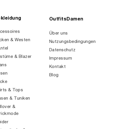
kleidung
OutfitsDamen
cessoires
Über uns
cken & Westen
Nutzungsbedingungen
ntel
Datenschutz
stüme & Blazer
Impressum
ans
Kontakt
sen
Blog
cke
irts & Tops
usen & Tuniken
llover &
rickmode
eider