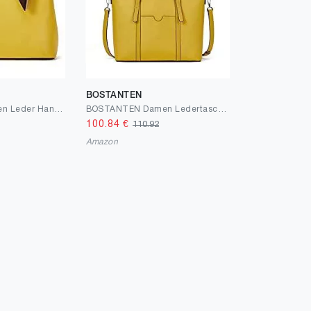
BOSTANTEN
BOSTANTEN Damen Leder Handtasche Schultertasche mit Seidentuch Frauen Umhängetasche Elegante Henkeltasche Tote Bag Gelb
BOSTANTEN Damen Ledertaschen Schultertasche Frauen Designer Handtasche 14 15.6 Zoll Laptoptasche Tote Bag
100.84
€
110.92
Amazon