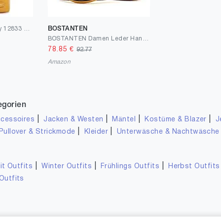
SURI FREY Beutel Stacy 12833 Damen Handtaschen Uni
BOSTANTEN
BOSTANTEN Damen Leder Handtasche Schultertasche Umhängetasche Elegante Henkeltasche Tote Bag
78.85
€
92.77
Amazon
egorien
|
|
|
|
cessoires
Jacken & Westen
Mäntel
Kostüme & Blazer
J
|
|
Pullover & Strickmode
Kleider
Unterwäsche & Nachtwäsche
|
|
|
it Outfits
Winter Outfits
Frühlings Outfits
Herbst Outfits
Outfits