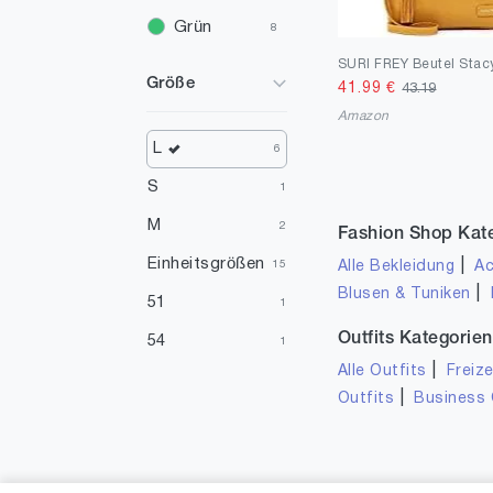
Grün
8
Rot
7
Größe
41.99
€
43.19
Weiß
7
Amazon
Silber
5
L
6
Violett
2
S
1
Orange
2
M
2
Fashion Shop Kat
Türkis
1
Einheitsgrößen
|
Alle Bekleidung
Ac
15
|
Blusen & Tuniken
Mehrfarbig
1
51
1
Outfits Kategorien
54
1
|
Alle Outfits
Freize
|
Outfits
Business 