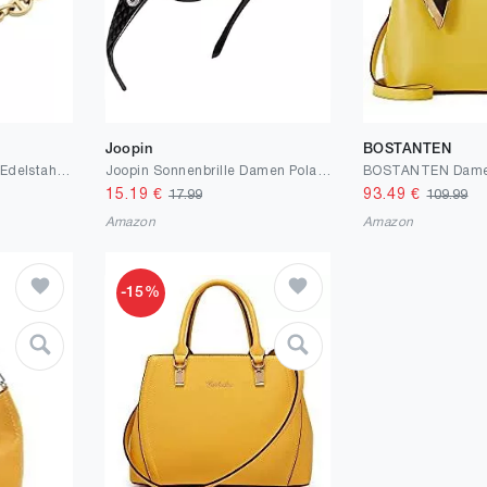
Joopin
BOSTANTEN
Fossil Heritage Damen Edelstahlarmband mit Karabiner oder Knebelverschluss
Joopin Sonnenbrille Damen Polarisiert und Damen Sonnenbrille Elegant Übergroße UV400 Schutz Klassisch Vintage Brille mit Oversize Großer Rahmen
15.19
€
93.49
€
17.99
109.99
Amazon
Amazon
-15%