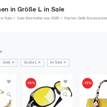
en in Größe L in Sale
n Sale ✓ Sale Bestseller aus 2026 ✓ Kaufen Gelb Accessoires f
n
Gelb ✕
Größe L ✕
Im Sale ✕
-16%
-15%