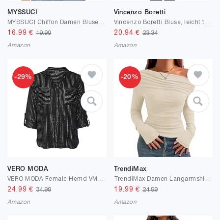
MYSSUCI
Vincenzo Boretti
MYSSUCI Chiffon Damen Bluse 3/4 Ärmel V Ausschnitt Damen Oberteil Elegant Locker Shirt Tunika Tops
Vincenzo Boretti Bluse, leicht tailliert, Rundhals
16.99
€
20.94
€
19.99
23.34
Amazon
Amazon
-29%
-20%
VERO MODA
TrendiMax
VERO MODA Female Hemd VMBUMPY Hemd
TrendiMax Damen Langarmshirt Elegant Stretch Pullover Slim Fit One Off Shoulder Oberteil Langarm Tshirts Crop Top Schulterfrei Asymmetrischer Y2k Enge Tops Sexy
24.99
€
19.99
€
34.99
24.99
Amazon
Amazon