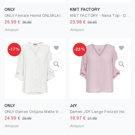
ONLY
KNIT FACTORY
ONLY Female Hemd ONLVALAIS Hemd
KNIT FACTORY - Nena Top - Damen Oberteile - Longshirt - Luftig und lockere Passform - Für Frühling und Sommer - Rundhalsausschnitt - 100% Bio-Baumwolle
26.99
€
23.98
€
36.99
59.95
Amazon
Amazon
-17%
-23%
ONLY
JdY
ONLY Damen Onljana Mette V-Neck Ls Shirt Noos WVN
Damen JDY Lange Freizeit Hemd Bluse 3/4 Ärmel Tunika Longshirt Loose Oberteil Locker Leicht JDYDIVYA
24.99
€
16.97
€
29.99
21.99
Amazon
Amazon