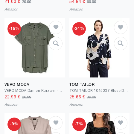
21.00
€
54.84
€
29.99
69.99
Amazon
Amazon
-15%
-34%
VERO MODA
TOM TAILOR
VERO MODA Damen Kurzarm-Hemd mit Streifenmuster, Brusttaschen und Knopfleiste
TOM TAILOR 1045237 Bluse Damen
22.99
€
25.66
€
26.99
39.09
Amazon
Amazon
-9%
-7%