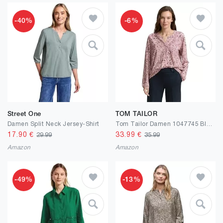
-40%
-6%
Street One
TOM TAILOR
Damen Split Neck Jersey-Shirt
Tom Tailor Damen 1047745 Blusenshirt mit Bügelfalte (1er Pack)
17.90
€
33.99
€
29.99
35.99
Amazon
Amazon
-49%
-13%