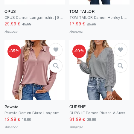
OPUS
TOM TAILOR
OPUS Damen Langarmshirt | SOMANZI Slim Longsleeve aus feinem Rippjersey
TOM TAILOR Damen Henley Longsleeve mit Streifenmuster
29.99
€
17.99
€
45.99
25.99
Amazon
Amazon
-35%
-20%
Pawate
CUPSHE
Pawate Damen Bluse Langarm Shirt Elegant Oberteil V-Ausschnitt Business Tops Casual Baumwolle Tshirt Herbst Tunika
CUPSHE Damen Blusen V-Ausschnitt Spitzen Wellenkante Puffärmel Langarmshirt Lässige Lace Oberteile Tunika Bluse Tops
12.98
€
31.99
€
19.99
39.99
Amazon
Amazon