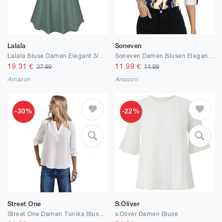
Lalala
Soneven
Lalala Bluse Damen Elegant 3/4 Ärmel V-Ausschnitt Hemdbluse Arbeit Oberteile mit Reißverschluss
Soneven Damen Blusen Elegant 3/4 Arm Shirt Longbluse Kragen Poloshirt Langarm Krempelärmel Slim Fit Lässig Oberteile Office Outfit Anti-Falten Dehnbar
19.31
€
11.99
€
27.99
14.99
Amazon
Amazon
-30%
-22%
Street One
S.Oliver
Street One Damen Tunika Bluse in Unifarbe
s.Oliver Damen Bluse