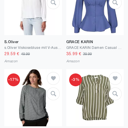
S.Oliver
GRACE KARIN
s.Oliver Viskosebluse mit V-Ausschnitt
GRACE KARIN Damen Casual Top Langarm Mittelalter Bluse Mode Oberteil
29.59
€
35.99
€
49.99
39.99
Amazon
Amazon
-17%
-3%