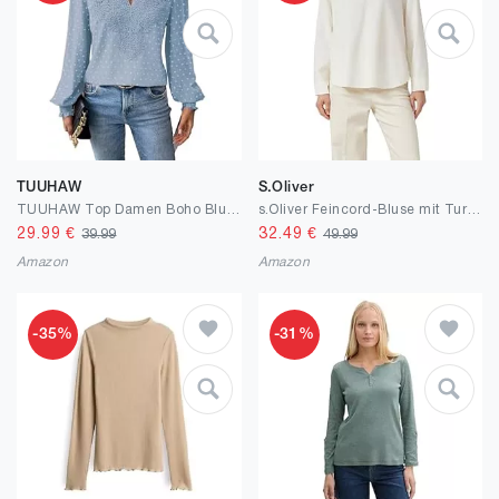
TUUHAW
S.Oliver
TUUHAW Top Damen Boho Bluse Langarmshirt Oberteile Elegant Fließend V-Ausschnitt Shirt Herbst Lässig Outfits Spitze Kleidung
s.Oliver Feincord-Bluse mit Turn-up und Raffung am Rücken
29.99
€
32.49
€
39.99
49.99
Amazon
Amazon
-35%
-31%