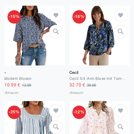
-15%
-18%
-
Cecil
Modern Blusen
Cecil 3/4-Arm Bluse mit Turn-Up und Print
10.99
€
32.70
€
12.99
39.99
Amazon
Amazon
-25%
-12%