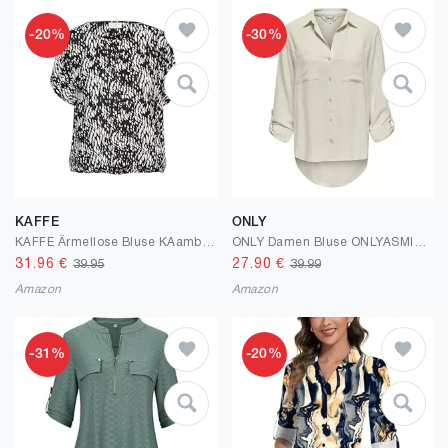
-20%
-30%
KAFFE
ONLY
KAFFE Ärmellose Bluse KAamber Damen Bluse Kurzarm Print Shirt Rundhals Locker Oberteile Fledermaus
ONLY Damen Bluse ONLYASMIN-Siesta LS LI BL Shirt - Relaxed Fit XS S M L XL
31.96
€
27.90
€
39.95
39.99
Amazon
Amazon
-31%
-20%