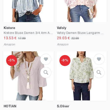
Kistore
Vafoly
Kistore Bluse Damen 3/4 Arm Asymmetrischer Ausschnitt Tunika Sommer Tops | Tunika Damen Sommer,Blusen & Tuniken für Damen,Damen Blusen Elegant Modern
Vafoly Damen Bluse Langarm Oberteile Elegant Tops V-Ausschnitt Lässige Blusenshirt Casual Shirt Herbst Tunika Chiffon-Tunika mit Blumenmuster Rote Rose M
13.53
€
29.03
€
17.99
32.99
Amazon
Amazon
-5%
-9%
HOTIAN
S.Oliver