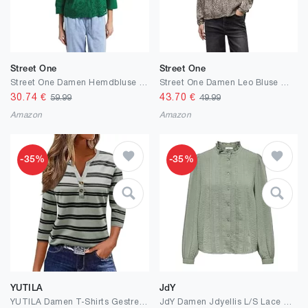
Street One
Street One
Street One Damen Hemdbluse mit Stickerei
Street One Damen Leo Bluse mit Tapedetails
30.74
€
43.70
€
59.99
49.99
Amazon
Amazon
-35%
-35%
YUTILA
JdY
YUTILA Damen T-Shirts Gestreiftes 3/4 Ärmel V Ausschnitt Oberteile Baumwolle Langarmshirt Basic Lässige Streetwear Henley Shirt
JdY Damen Jdyellis L/S Lace Shirt WVN Noos Langarmbluse