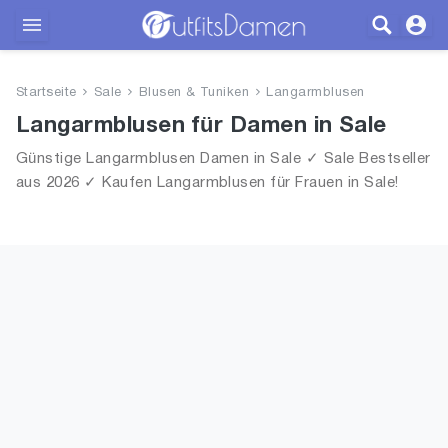
Outfits
Startseite
Sale
Blusen & Tuniken
Langarmblusen
Bekleidung
Langarmblusen für Damen in Sale
Günstige Langarmblusen Damen in Sale ✓ Sale Bestseller
Wäsche
aus 2026 ✓ Kaufen Langarmblusen für Frauen in Sale!
Schuhe
Accessoires
SALE
Blog