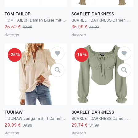
TOM TAILOR
SCARLET DARKNESS
TOM TAILOR Damen Bluse mit Muster
SCARLET DARKNESS Damen Renaissance Spitzenbluse Mittelalter Gesmokt Langarmshirt
25.52
€
35.99
€
39.99
44.99
Amazon
Amazon
-25%
-15%
TUUHAW
SCARLET DARKNESS
TUUHAW Langarmshirt Damen Herbst Boho Top Oberteile Fließend Elegant V-Ausschnitt T Shirt Süß Lässig Outfits Frühling Winter Longshirt Spitze Kleidung Paspel Volant
SCARLET DARKNESS Damen Korsett Oberteil Langarm Corset Top Gesmokte Taille Renaissance Bustier
29.99
€
29.74
€
39.99
34.99
Amazon
Amazon