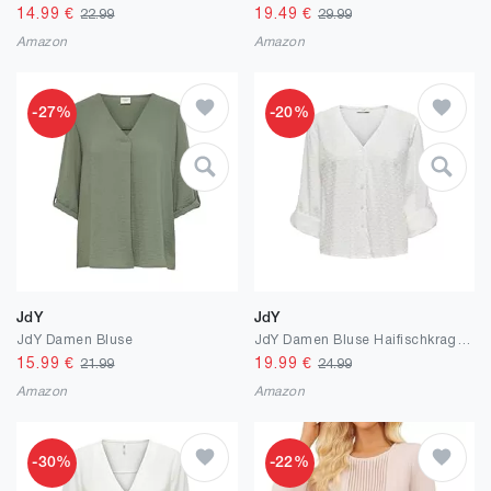
14.99
€
19.49
€
22.99
29.99
Amazon
Amazon
-27%
-20%
JdY
JdY
JdY Damen Bluse
JdY Damen Bluse Haifischkragen Knopfleiste voluminöse Ärmel Regular Fit Hemd
15.99
€
19.99
€
21.99
24.99
Amazon
Amazon
-30%
-22%