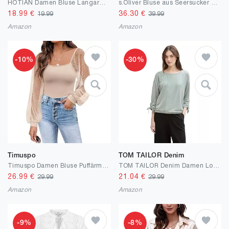
HOTIAN Damen Bluse Langarmshirt Boho 3/4 arm Langerm Elegant V-Ausschnitt Leinen blusen Frühling Herbst Spitze Tops Locker Shirt Lässig Outfits
s.Oliver Bluse aus Seersucker mit Raffungen
18.99
€
36.30
€
19.99
39.99
Amazon
Amazon
-10%
-30%
Timuspo
TOM TAILOR Denim
Timuspo Damen Bluse Puffärmel Slim Fit Elegant Ribbed Knit Langarmshirt Tops Mesh Oberteile Rundhals Ausschnitt T Shirts mit Polka Dots
TOM TAILOR Denim Damen Loose Fit Longsleeve mit Streifen & Raffarm
26.99
€
21.04
€
29.99
29.99
Amazon
Amazon
-9%
-8%