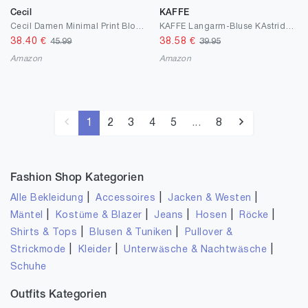
Cecil
KAFFE
Cecil Damen Minimal Print Blouse
KAFFE Langarm-Bluse KAstridy Damen Bluse Langarm Hemdbluse Streifen V Ausschnitt Shirt
38.40
€
38.58
€
45.99
39.95
Amazon
Amazon
1
2
3
4
5
...
8
Fashion Shop Kategorien
|
|
|
Alle Bekleidung
Accessoires
Jacken & Westen
|
|
|
|
|
Mäntel
Kostüme & Blazer
Jeans
Hosen
Röcke
|
|
Shirts & Tops
Blusen & Tuniken
Pullover &
|
|
|
Strickmode
Kleider
Unterwäsche & Nachtwäsche
Schuhe
Outfits Kategorien