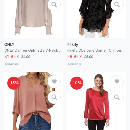
ONLY
Flikity
ONLY Damen Onlmette V-Neck Ls Smock Top Noos WVN
Flikity Oberteile Damen Chiffon Bluse 3/4 Ärmel Tops für Frauen Elegant Chic Lose Shirts
31.99
€
26.99
€
34.99
28.99
Amazon
Amazon
-15%
-10%