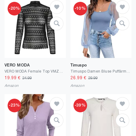
-20%
-10%
VERO MODA
Timuspo
VERO MODA Female Top VMZOE Top
Timuspo Damen Bluse Puffärmel Slim Fit Elegant Ribbed Knit Langarmshirt Tops Mesh Oberteile Rundhals Ausschnitt T Shirts mit Polka Dots
19.99
€
26.99
€
24.99
29.99
Amazon
Amazon
-23%
-39%