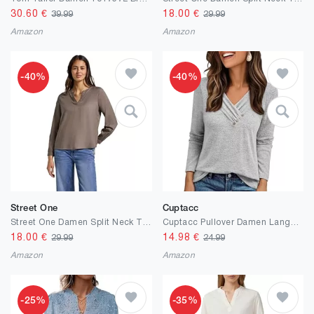
30.60
€
18.00
€
39.99
29.99
Amazon
Amazon
-40%
-40%
Street One
Cuptacc
Street One Damen Split Neck Tunika
Cuptacc Pullover Damen Langarmshirt V Ausschnitt Elegant T Shirt Knopfleiste Longsleeve Damen Oversized Tunika Oberteile
18.00
€
14.98
€
29.99
24.99
Amazon
Amazon
-25%
-35%