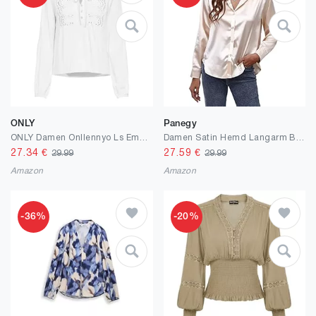
ONLY
Panegy
ONLY Damen Onllennyo Ls Embroid V-Neck Top Noos WVN
Damen Satin Hemd Langarm Blusen Button Down Arbeitsoberteil Seidenähnliche Hemden für Damen Bürooberteile
27.34
€
27.59
€
29.99
29.99
Amazon
Amazon
-36%
-20%