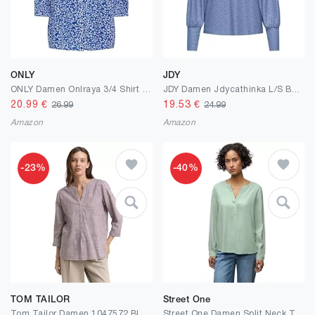
ONLY
JDY
ONLY Damen Onlraya 3/4 Shirt WVN Noos Feminines Shirt Mit Regular Fit Und 3/4 Ärmeln (1er Pack)
JDY Damen Jdycathinka L/S Bellsleeve Top JRS Noos Jdycathinka L/S Bellsleeve Top JRS Noos (1er Pack)
20.99
€
19.53
€
26.99
24.99
Amazon
Amazon
-23%
-40%
TOM TAILOR
Street One
Tom Tailor Damen 1047572 Bluse aus Baumwolle
Street One Damen Split Neck Tunika