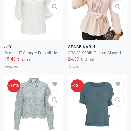
JdY
GRACE KARIN
Damen JDY Lange Freizeit Hemd Bluse 3/4 Ärmel Tunika Longshirt Loose Oberteil Locker Leicht JDYDIVYA
GRACE KARIN Damen Blusen Langarm Rundhal Tunika Elegante Oberteile Loose Fit Freizeit Top mit Taschen
15.40
€
24.99
€
21.99
31.99
Amazon
Amazon
-27%
-60%