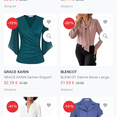
36.99
29.99
Amazon
Amazon
-15%
-20%
GRACE KARIN
BLENCOT
GRACE KARIN Damen Elegant Chiffon Bluse 3/4 Ärmel Loose Fit V-Ausschnitt Tops Blumendruck Casual Shirt
BLENCOT Damen Bluse Langarm Hemdbluse Elegant V-Ausschnitt Casual Tunika Hemd Fliege Knoten Blusen Tops
32.29
€
21.59
€
37.99
26.99
Amazon
Amazon
-41%
-10%