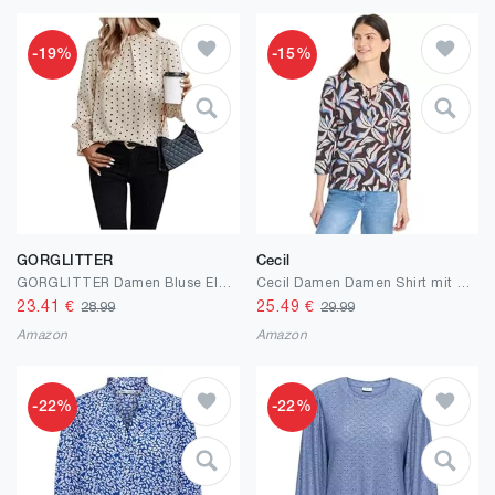
-19%
-15%
GORGLITTER
Cecil
GORGLITTER Damen Bluse Elegant Langarm Blusetop Office Bluseshirt Festlich Oberteile Tunika Vintage Blusehemd mit Bishop Ärmel
Cecil Damen Damen Shirt mit Split Neck und Print Shirt im Tunika-Look (1er Pack)
23.41
€
25.49
€
28.99
29.99
Amazon
Amazon
-22%
-22%