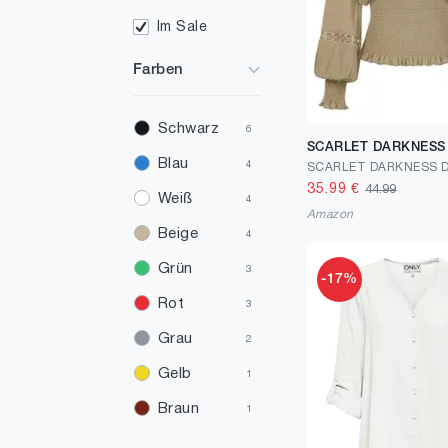
Im Sale
Farben
Schwarz
6
SCARLET DARKNESS
Blau
4
35.99
€
44.99
Weiß
4
Amazon
Beige
4
Grün
3
-17%
Rot
3
Grau
2
Gelb
1
Braun
1
Elfenbein
1