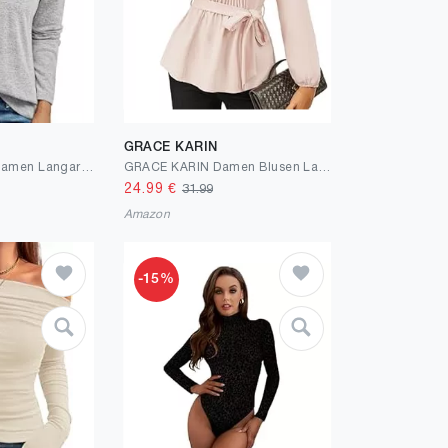
GRACE KARIN
Cuptacc Pullover Damen Langarmshirt V Ausschnitt Elegant T Shirt Knopfleiste Longsleeve Damen Oversized Tunika Oberteile
GRACE KARIN Damen Blusen Langarm Rundhal Tunika Elegante Oberteile Loose Fit Freizeit Top mit Taschen
24.99
€
31.99
Amazon
-15%