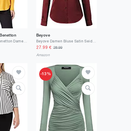
 Benetton
Beyove
United Colors of Benetton Damen Hemd
Beyove Damen Bluse Satin Seide V-Ausschnitt Hemden Elegant Langarm Business Oberteile mit Knöpfen Tops Lose Langarmshirt
27.99
€
28.99
Amazon
-13%