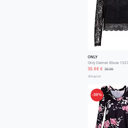
ONLY
Only Damen Bluse 152
35.66
€
39.99
Amazon
-39%