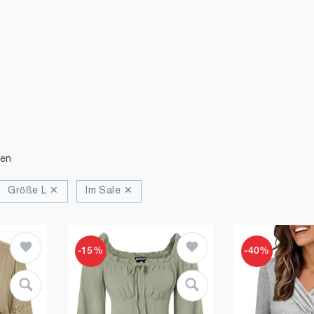
den
Größe L ✕
Im Sale ✕
-15%
-40%