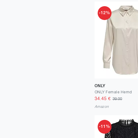
-12%
ONLY
ONLY Female Hemd
34.45
€
39.00
Amazon
-11%