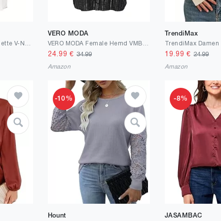
VERO MODA
TrendiMax
ONLY Damen Onljana Mette V-Neck Ls Shirt Noos WVN
VERO MODA Female Hemd VMBUMPY Hemd
24.99
€
19.99
€
34.99
24.99
Amazon
Amazon
-10%
-8%
Hount
JASAMBAC