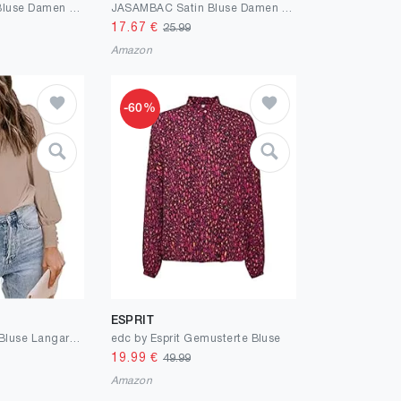
JASAMBAC Satin Bluse Damen Oberteile Langarm Bluse Mit Dekorativen KnöPfen V-Ausschnitt Festliche Blusen Elegant Satin Shirt Retro Hemdbluse Seiden Business Outfit Party Oberteile Arbeitshemd
JASAMBAC Satin Bluse Damen Oberteile Langarm Bluse Mit Dekorativen Kette Festliche Blusen Elegant Satin Shirt Hemdbluse Party Oberteile Arbeitshemd Seiden Business Outfit
17.67
€
25.99
Amazon
-60%
ESPRIT
GRMLRPT Damen Bluse Langarm Herbst Rundhals Pullover Einfarbig Elegant Langarmshirts Casual Oberteile Tops Puffärmel Tunika
edc by Esprit Gemusterte Bluse
19.99
€
49.99
Amazon