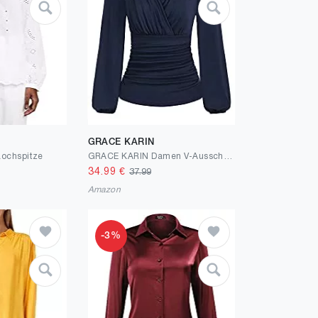
GRACE KARIN
Lochspitze
GRACE KARIN Damen V-Ausschnitt Bluse Elegant Wickelbluse Laterne Langarm Slim Fit Plissee-Top Tunika Bluse
34.99
€
37.99
Amazon
-3%