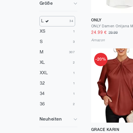
Größe
Rosa
1
ONLY
L
34
XS
1
24.99
€
29.99
Amazon
S
3
M
307
-20%
XL
2
XXL
1
32
1
34
1
36
2
38
99
Neuheiten
40
11
GRACE KARIN