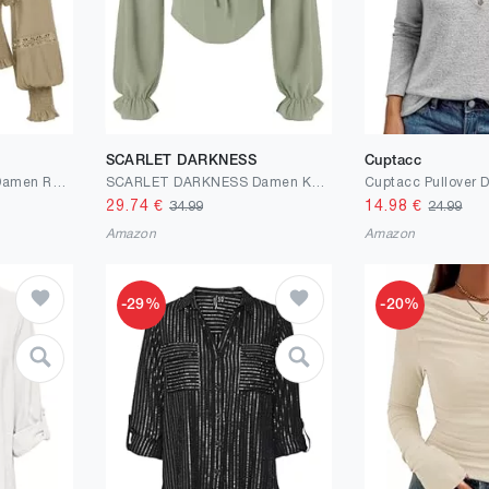
SCARLET DARKNESS
Cuptacc
SCARLET DARKNESS Damen Renaissance Spitzenbluse Mittelalter Gesmokt Langarmshirt
SCARLET DARKNESS Damen Korsett Oberteil Langarm Corset Top Gesmokte Taille Renaissance Bustier
29.74
€
14.98
€
34.99
24.99
Amazon
Amazon
-29%
-20%