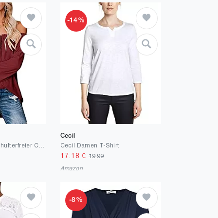
-14%
Cecil
Maavoki Damen Schulterfreier Chiffon Bluse Sommer Casual Off Shoulder Langarmshirt Elegante Einfarbiges Tops mit Rüschen Ärmel
Cecil Damen T-Shirt
17.18
€
19.99
Amazon
-8%