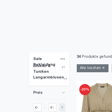
34
Produkte gefun
Sale
898
Bekleidung
Blusen &
87
Alle löschen ✕
Tuniken
Langarmblusen
34
-20%
Preis
_
€
€