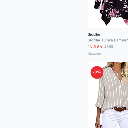
Siddhe
16.99
€
27.99
Amazon
-9%