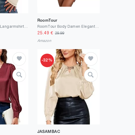
RoomTour
TrendiMax Damen Langarmshirt Elegant Stretch Pullover Slim Fit One Off Shoulder Oberteil Langarm Tshirts Crop Top Schulterfrei Asymmetrischer Y2k Enge Tops Sexy
RoomTour Body Damen Elegant Langarm Bodys für damen Bodysuit Tops for damen Hochgeschlossen Elegant Bodysuit
25.49
€
29.99
Amazon
-32%
JASAMBAC