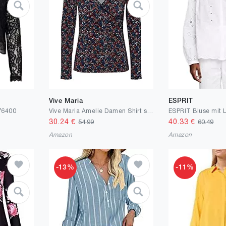
Vive Maria
ESPRIT
76400
Vive Maria Amelie Damen Shirt schwarz Allover
ESPRIT Bluse mit 
30.24
€
40.33
€
54.99
60.49
Amazon
Amazon
-13%
-11%