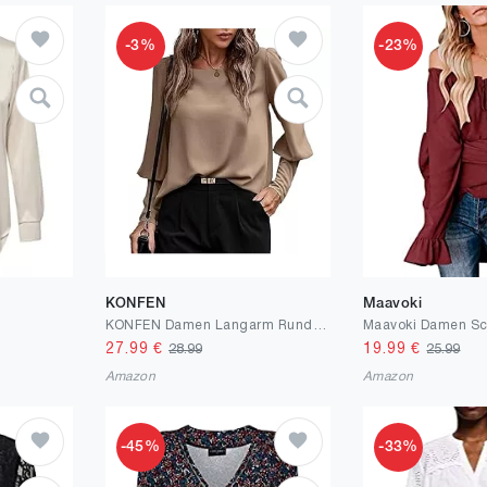
-3%
-23%
KONFEN
Maavoki
KONFEN Damen Langarm Rundhals Oberteile, Top Langarmshirt Bluse Laternenärmel mit Geknöpfte Ärmel und Knopfleiste hinten, Casual Shirts Top Elegant Herbst Winter Lockeres Hemd, Braun/Schwarz, M-XXL
27.99
€
19.99
€
28.99
25.99
Amazon
Amazon
-45%
-33%