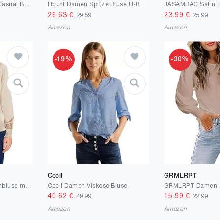
GRACE KARIN Damen Casual Business Top Langarm Party Bluse Bowtie Oberteil
Hount Damen Spitze Bluse U-Boot Ausschnitt Pullover Langarmshirt Elegant Oberteile Tunika
26.63
€
23.99
€
29.59
25.99
Amazon
Amazon
-19%
-30%
Cecil
GRMLRPT
ESPRIT Gesmokte Satinbluse mit V-Ausschnitt
Cecil Damen Viskose Bluse
40.62
€
15.99
€
49.99
22.99
Amazon
Amazon