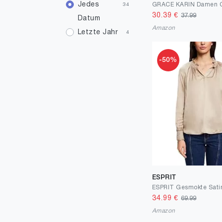
44
Jedes
1
34
30.39
€
37.99
Datum
46
1
Amazon
Letzte Jahr
4
-50%
ESPRIT
34.99
€
69.99
Amazon