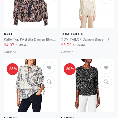
KAFFE
TOM TAILOR
Kaffe Top KAstella Damen Bluse Langarm Blumen Print Langarmshirt
TOM TAILOR Damen Bluse mit Bindedetail
34.97
€
25.72
€
49.95
39.99
Amazon
Amazon
-25%
-29%