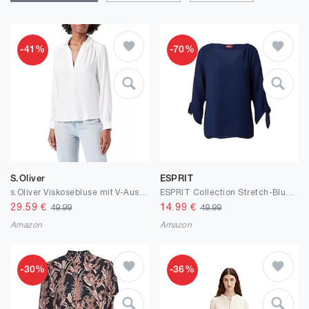
-41%
-70%
S.Oliver
ESPRIT
s.Oliver Viskosebluse mit V-Ausschnitt
ESPRIT Collection Stretch-Bluse mit offenen Kanten
29.59
€
14.99
€
49.99
49.99
Amazon
Amazon
-30%
-36%