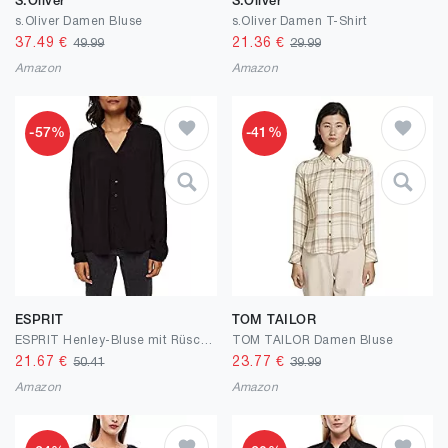
S.Oliver
S.Oliver
s.Oliver Damen Bluse
s.Oliver Damen T-Shirt
37.49
€
21.36
€
49.99
29.99
Amazon
Amazon
-57%
-41%
ESPRIT
TOM TAILOR
ESPRIT Henley-Bluse mit Rüschen, LENZING™ ECOVERO™
TOM TAILOR Damen Bluse
21.67
€
23.77
€
50.41
39.99
Amazon
Amazon