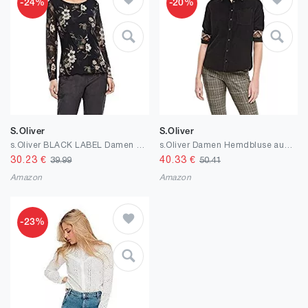
-24%
-20%
S.Oliver
S.Oliver
s.Oliver BLACK LABEL Damen T-Shirt
s.Oliver Damen Hemdbluse aus Feincord
30.23
€
40.33
€
39.99
50.41
Amazon
Amazon
-23%