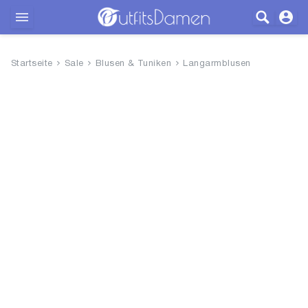
Outfits
Startseite
Sale
Blusen & Tuniken
Langarmblusen
Bekleidung
Wäsche
Schuhe
Accessoires
SALE
Blog