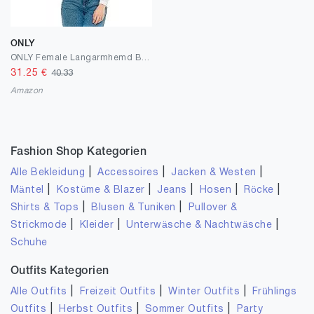
ONLY
ONLY Female Langarmhemd Besticktes
31.25
€
40.33
Amazon
Fashion Shop Kategorien
|
|
|
Alle Bekleidung
Accessoires
Jacken & Westen
|
|
|
|
|
Mäntel
Kostüme & Blazer
Jeans
Hosen
Röcke
|
|
Shirts & Tops
Blusen & Tuniken
Pullover &
|
|
|
Strickmode
Kleider
Unterwäsche & Nachtwäsche
Schuhe
Outfits Kategorien
|
|
|
Alle Outfits
Freizeit Outfits
Winter Outfits
Frühlings
|
|
|
Outfits
Herbst Outfits
Sommer Outfits
Party