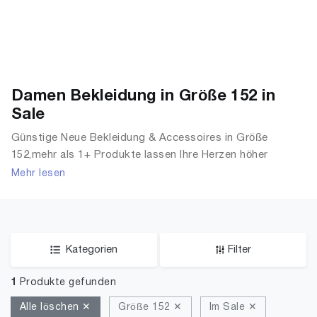
Damen Bekleidung in Größe 152 in
Sale
Günstige Neue Bekleidung & Accessoires in Größe
152,mehr als 1+ Produkte lassen Ihre Herzen höher
schlagen. Entdecken Sie unsere Auswahl an Sale Tops, T-
Mehr lesen
Shirts, Accessoires, Unterwäsche & Dessous, Streetwear,
Jacken, Mäntel & Westen und mehr.
Kategorien
Filter
1
Produkte gefunden
Alle löschen ✕
Größe 152 ✕
Im Sale ✕