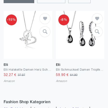
-15%
-8%
Elli
Elli
Elli Halskette Damen Herz Schmetterling Anhänger Elegant mit Zirkonia Kristallen in 925 Sterling Silber
Elli Schmuckset Damen Tropfen funkelnd elegant mit blauen Zirkonia Kristallen in 925 Sterling Silber
32.27
€
59.90
€
37.97
64.90
Amazon
Amazon
Fashion Shop Kategorien