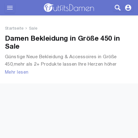
Outfits
Startseite
Sale
Bekleidung
Damen Bekleidung in Größe 450 in
Sale
Wäsche
Günstige Neue Bekleidung & Accessoires in Größe
450,mehr als 2+ Produkte lassen Ihre Herzen höher
Schuhe
schlagen. Entdecken Sie unsere Auswahl an Sale Tops, T-
Mehr lesen
Shirts, Accessoires, Unterwäsche & Dessous, Streetwear,
Accessoires
Jacken, Mäntel & Westen und mehr.
SALE
Blog