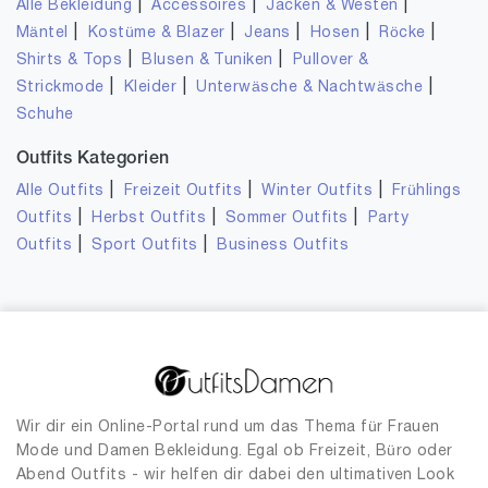
|
|
|
Alle Bekleidung
Accessoires
Jacken & Westen
|
|
|
|
|
Mäntel
Kostüme & Blazer
Jeans
Hosen
Röcke
|
|
Shirts & Tops
Blusen & Tuniken
Pullover &
|
|
|
Strickmode
Kleider
Unterwäsche & Nachtwäsche
Schuhe
Outfits Kategorien
|
|
|
Alle Outfits
Freizeit Outfits
Winter Outfits
Frühlings
|
|
|
Outfits
Herbst Outfits
Sommer Outfits
Party
|
|
Outfits
Sport Outfits
Business Outfits
Wir dir ein Online-Portal rund um das Thema für Frauen
Mode und Damen Bekleidung. Egal ob Freizeit, Büro oder
Abend Outfits - wir helfen dir dabei den ultimativen Look