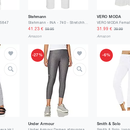
Stehmann
VERO MODA
15847
Stehmann - INA - 740 - Stretchhose in aktuellen Farben
41.23
€
31.99
€
59.95
39.99
Amazon
Amazon
-27%
-6%
Under Armour
Smith & Solo
VERO MODA Damen Vmeva Hr Loose Paperbag Cot Ps P Noos Ga Hose
Under Armour Damen atmungsaktive Leggings, superleichte Sport Leggings mit Kompressionspassform Capri HeatGear Armour