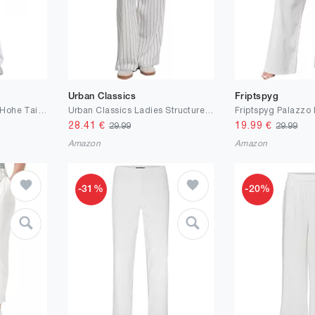
Urban Classics
Friptspyg
Friptspyg Hose Damen Hohe Taille Weite Hose Knopf Gerades Bein Hose Casual Arbeit Hose Stretch Yogahose mit Taschen
Urban Classics Ladies Structured Striped Relaxed Fit Pants
28.41
€
19.99
€
29.99
29.99
Amazon
Amazon
-31%
-20%