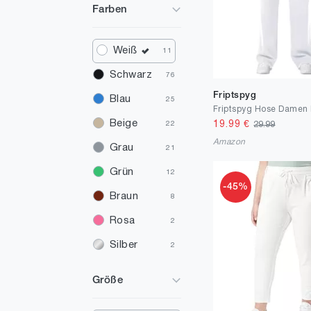
Farben
Weiß
11
Schwarz
76
Friptspyg
Blau
25
Beige
19.99
€
29.99
22
Amazon
Grau
21
Grün
12
-45%
Braun
8
Rosa
2
Silber
2
Gold
1
Größe
Rot
1