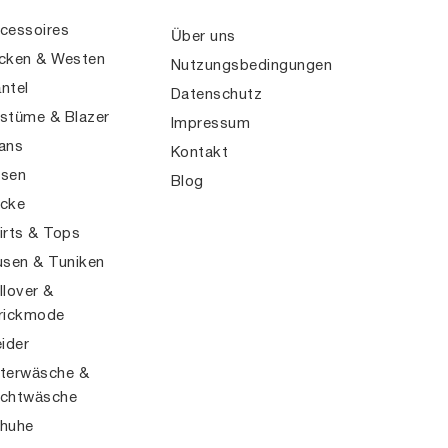
cessoires
Über uns
cken & Westen
Nutzungsbedingungen
ntel
Datenschutz
stüme & Blazer
Impressum
ans
Kontakt
sen
Blog
cke
irts & Tops
usen & Tuniken
llover &
rickmode
eider
terwäsche &
chtwäsche
huhe