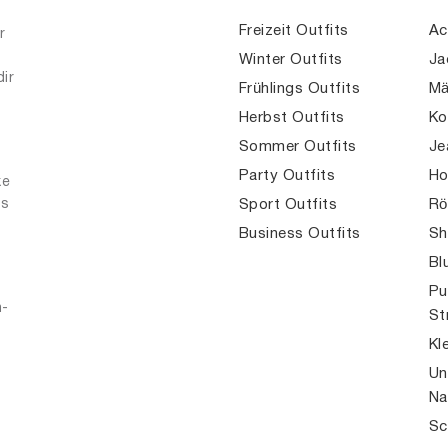
Freizeit Outfits
Ac
r
Winter Outfits
Ja
dir
Frühlings Outfits
Mä
Herbst Outfits
Ko
Sommer Outfits
Je
Party Outfits
Ho
ke
es
Sport Outfits
Rö
Business Outfits
Sh
Bl
Pu
n-
St
Kl
Un
Na
Sc