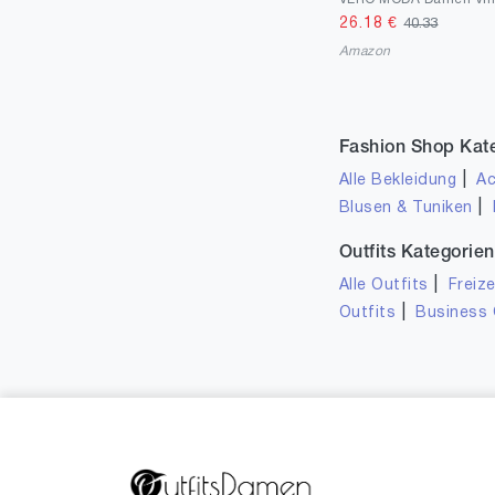
26.18
€
40.33
Amazon
Fashion Shop Kat
|
Alle Bekleidung
Ac
|
Blusen & Tuniken
Outfits Kategorien
|
Alle Outfits
Freize
|
Outfits
Business 