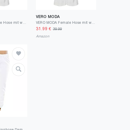
VERO MODA
VERO MODA Female Hose mit weitem Beinschnitt VMCARMEN Hose
VERO MODA Female Hose mit weitem Beinschnitt VMCARMEN Hohe Taille Hose
31.99
€
39.99
Amazon
Smith & Solo Jogginghose Damen – Sporthose Frauen Baumwolle| Sweatpants Slim Fit Freizeithose Lang | Trainingshose Fitness High Waist – Jogger Laufhosen Modern