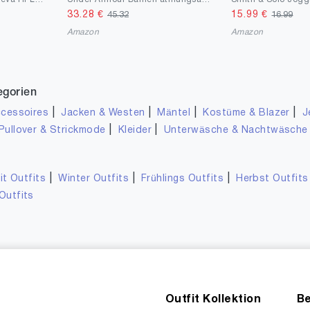
33.28
€
15.99
€
45.32
16.99
Amazon
Amazon
egorien
|
|
|
|
cessoires
Jacken & Westen
Mäntel
Kostüme & Blazer
J
|
|
Pullover & Strickmode
Kleider
Unterwäsche & Nachtwäsche
|
|
|
it Outfits
Winter Outfits
Frühlings Outfits
Herbst Outfits
Outfits
Outfit Kollektion
Be