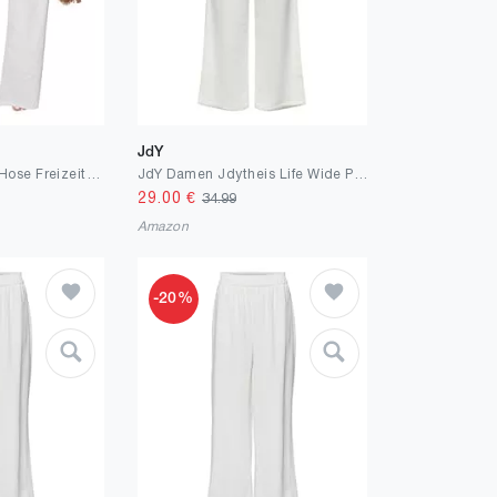
JdY
Friptspyg Palazzo Hose Freizeithose Damen Sommer Hohe Taille Palazzo Elastische Freizeithose mit Taschen
JdY Damen Jdytheis Life Wide Pant WVN Noos Hose Mit Weitem Bein Und Hohem Bund Und Seitentaschen
29.00
€
34.99
Amazon
-20%