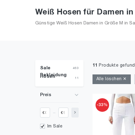
Weiß Hosen für Damen in 
Günstige Weiß Hosen Damen in Größe M in Sale
11
Produkte gefun
Sale
463
Bekleidung
Hosen
11
Alle löschen ✕
Preis
-33%
_
€
€
Im Sale