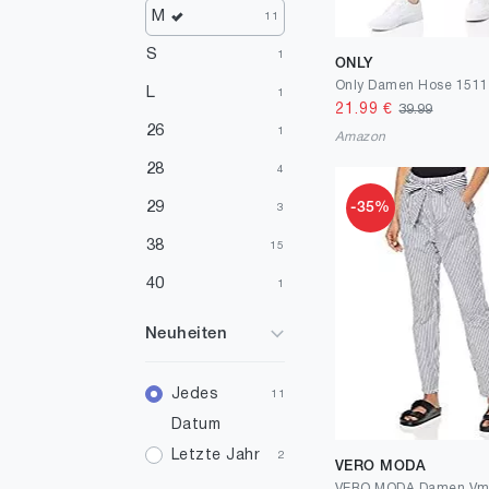
M
11
S
1
ONLY
Only Damen Hose 151
L
1
21.99
€
39.99
26
1
Amazon
28
4
29
-35%
3
38
15
40
1
Neuheiten
Jedes
11
Datum
Letzte Jahr
2
VERO MODA