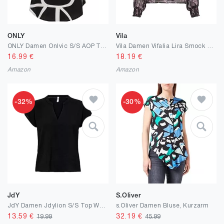
ONLY
Vila
ONLY Damen Onlvic S/S AOP Top Noos Ptm T-Shirt
Vila Damen Vifalia Lira Smock Collar Top/Su Langarmbluse
16.99
€
18.19
€
Amazon
Amazon
-32%
-30%
JdY
S.Oliver
JdY Damen Jdylion S/S Top WVN Noos Bluse
s.Oliver Damen Bluse, Kurzarm
13.59
€
32.19
€
19.99
45.99