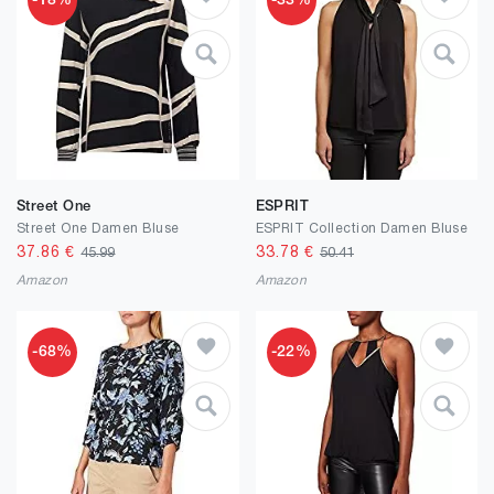
-18%
-33%
Street One
ESPRIT
Street One Damen Bluse
ESPRIT Collection Damen Bluse
37.86
€
33.78
€
45.99
50.41
Amazon
Amazon
-68%
-22%