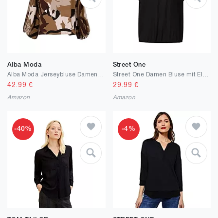
Alba Moda
Street One
Alba Moda Jerseybluse Damen VAusschnitt Langarm mit leichtem Ballonärmel Floral, Grafisch
Street One Damen Bluse mit Elastiksaum
42.99
€
29.99
€
Amazon
Amazon
-40%
-4%