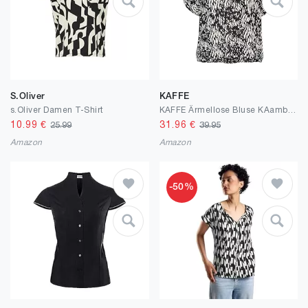
S.Oliver
KAFFE
s.Oliver Damen T-Shirt
KAFFE Ärmellose Bluse KAamber Damen Bluse Kurzarm Print Shirt Rundhals Locker Oberteile Fledermaus
10.99
€
31.96
€
25.99
39.95
Amazon
Amazon
-50%