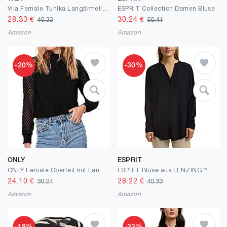
Vila Female Tunika Langärmelige
ESPRIT Collection Damen Bluse
28.33
€
30.24
€
40.33
50.41
Amazon
Amazon
-20%
-30%
ONLY
ESPRIT
ONLY Female Oberteil mit Langen Ärmeln Zick-Zack-Muster
ESPRIT Bluse aus LENZING™ ECOVERO™ Viskose
24.10
€
28.22
€
30.24
40.33
Amazon
Amazon