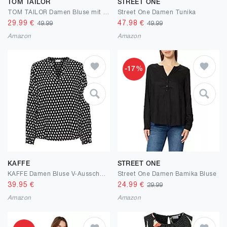
TOM TAILOR
STREET ONE
TOM TAILOR Damen Bluse mit Taschen
Street One Damen Tunika
29.99
€
47.98
€
49.99
49.99
Amazon
Amazon
-17%
KAFFE
STREET ONE
KAFFE Damen Bluse V-Ausschnitt Casual Print Shirt
Street One Damen Bamika Bluse
39.95
€
24.99
€
29.99
Amazon
Amazon