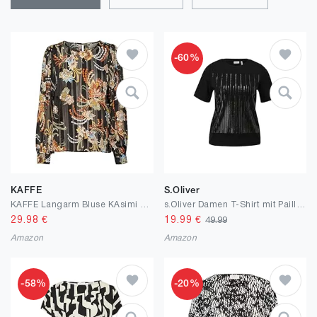
-60%
KAFFE
S.Oliver
KAFFE Langarm Bluse KAsimi Damen Bluse Langarm Rundhals Print Shirt
s.Oliver Damen T-Shirt mit Pailletten
29.98
€
19.99
€
49.99
Amazon
Amazon
-58%
-20%