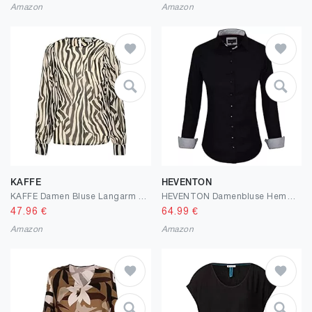
Amazon
Amazon
KAFFE
HEVENTON
KAFFE Damen Bluse Langarm Rundhals Print Shirt Damen Bluse Langarm Rundhals Print Shirt
HEVENTON Damenbluse Hemdbluse 100% Baumwolle Tailliert Schwarz
47.96
€
64.99
€
Amazon
Amazon