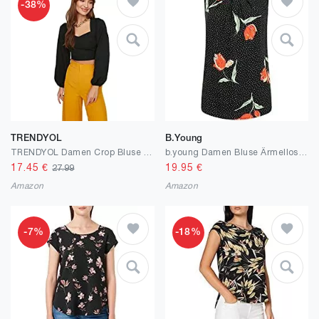
-38%
TRENDYOL
B.young
TRENDYOL Damen Crop Bluse Blouse
b.young Damen Bluse Ärmellos 20805638
17.45
€
19.95
€
27.99
Amazon
Amazon
-7%
-18%