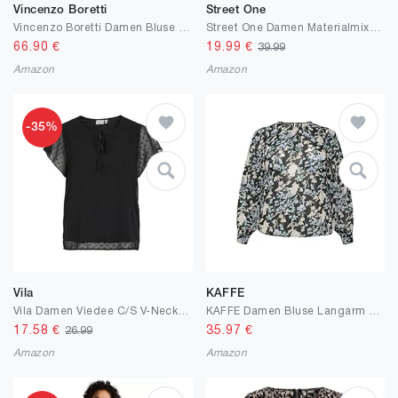
Vincenzo Boretti
Street One
Vincenzo Boretti Damen Bluse mit Kelchkragen leicht tailliert 100% Baumwolle bügelleicht Kurzarm ärmellos Hemdbluse mit Stehkragen elegant festlich auch für Business
Street One Damen Materialmix-T-Shirt
66.90
€
19.99
€
39.99
Amazon
Amazon
-35%
Vila
KAFFE
Vila Damen Viedee C/S V-Neck Top/Lc Kurzarmbluse
KAFFE Damen Bluse Langarm Rundhals Print Shirt Damen Bluse Langarm Rundhals Print Shirt
17.58
€
35.97
€
26.99
Amazon
Amazon