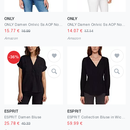
ONLY
ONLY
ONLY Damen Onlvic Ss AOP Noos Ptm Top
ONLY Damen Onlvic Ss AOP Noos WVN Top
15.77
€
14.07
€
16.99
17.14
Amazon
Amazon
-36%
ESPRIT
ESPRIT
ESPRIT Damen Bluse
ESPRIT Collection Bluse in Wickeloptik, LENZING™ ECOVERO™
25.78
€
59.99
€
40.33