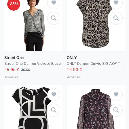
-35%
Street One
ONLY
Street One Damen Viskose Bluse
ONLY Damen Onlvic S/S AOP Top Noos Ptm T-Shirt ,38 EU, White/Aop:stilky Flower
25.95
€
16.90
€
39.99
Amazon
Amazon