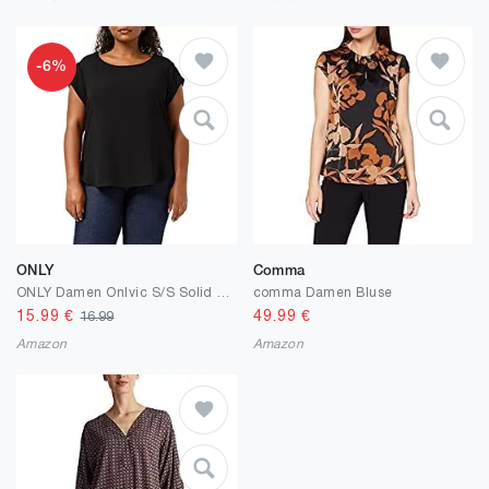
-6%
ONLY
Comma
ONLY Damen Onlvic S/S Solid Top Noos WVN T-Shirt
comma Damen Bluse
15.99
€
49.99
€
16.99
Amazon
Amazon