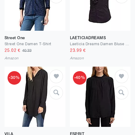
Street One
LAETICIADREAMS
Street One Damen T-Shirt
Laeticia Dreams Damen Bluse Kurzarm S M L XL XXL XXXL
25.02
€
23.99
€
40.33
Amazon
Amazon
-30%
-40%
VILA
ESPRIT