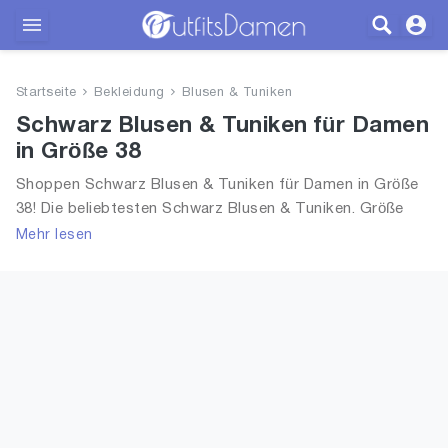
Outfits
Startseite
Bekleidung
Blusen & Tuniken
Bekleidung
Schwarz Blusen & Tuniken für Damen
in Größe 38
Wäsche
Shoppen Schwarz Blusen & Tuniken für Damen in Größe
38! Die beliebtesten Schwarz Blusen & Tuniken. Größe
Schuhe
Auswahl an Schwarz Blusen & Tuniken in Größe 38 und
Mehr lesen
alle Trends aus 2026 für Frauen!
Accessoires
SALE
Blog