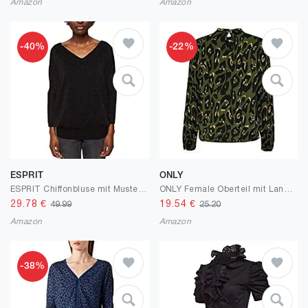
Amazon
Amazon
-40%
-22%
ESPRIT
ONLY
ESPRIT Chiffonbluse mit Muster in Samtoptik
ONLY Female Oberteil mit Langen Ärmeln Print
29.78
€
19.54
€
49.99
25.20
Amazon
Amazon
-38%