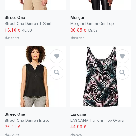
Street One
Morgan
Street One Damen T-Shirt
Morgan Damen Oni Top
13.10
€
30.85
€
40.33
39.32
Amazon
Amazon
Street One
Lascana
Street One Damen Bluse
LASCANA Tankini-Top Oversi
26.21
€
44.99
€
Amazon
Amazon