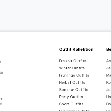
Outfit Kollektion
Be
Freizeit Outfits
Ac
r
Winter Outfits
Ja
dir
Frühlings Outfits
Mä
Herbst Outfits
Ko
Sommer Outfits
Je
Party Outfits
Ho
ke
es
Sport Outfits
Rö