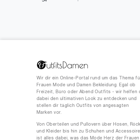
34
1
36
3
38
24
40
3
Wir dir ein Online-Portal rund um das Thema fü
Frauen Mode und Damen Bekleidung. Egal ob
Freizeit, Büro oder Abend Outfits - wir helfen 
dabei den ultimativen Look zu entdecken und
stellen dir täglich Outfits von angesagten
Marken vor.
Von Oberteilen und Pullovern über Hosen, Röc
und Kleider bis hin zu Schuhen und Accessoir
ist alles dabei, was das Mode Herz der Frauen