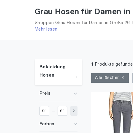
Grau Hosen für Damen in
Shoppen Grau Hosen für Damen in Größe 26! D
Mehr lesen
Frauen!
1
Produkte gefunde
Bekleidung
2
Hosen
1
Alle löschen ✕
Preis
_
€
€
Farben