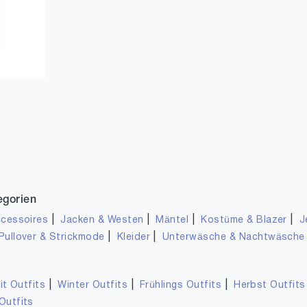
egorien
|
|
|
|
cessoires
Jacken & Westen
Mäntel
Kostüme & Blazer
J
|
|
Pullover & Strickmode
Kleider
Unterwäsche & Nachtwäsche
|
|
|
it Outfits
Winter Outfits
Frühlings Outfits
Herbst Outfits
Outfits