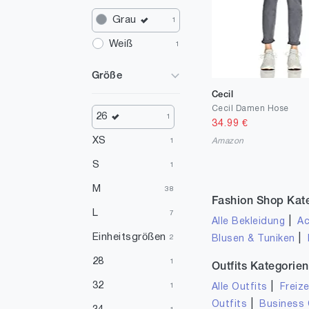
Grau
1
Weiß
1
Größe
Cecil
Cecil Damen Hose
26
1
34.99
€
XS
Amazon
1
S
1
M
38
Fashion Shop Kat
L
7
|
Alle Bekleidung
Ac
Einheitsgrößen
|
Blusen & Tuniken
2
28
1
Outfits Kategorien
32
|
Alle Outfits
Freize
1
|
Outfits
Business 