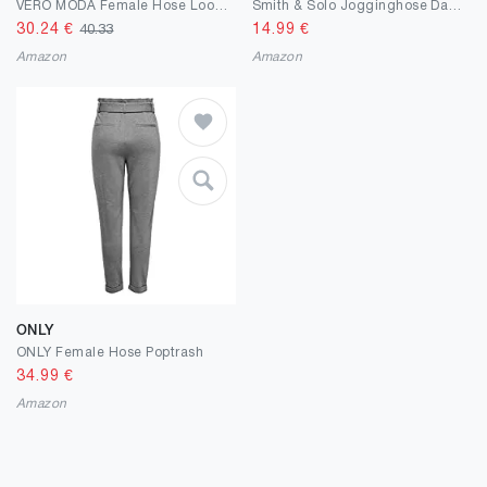
VERO MODA Female Hose Loose Fit
Smith & Solo Jogginghose Damen – Sporthose Frauen Baumwolle |Sweatpants Slim Fit Freizeithose Lang | Trainingshose Fitness High Waist – Jogger Laufhosen Modern
30.24
€
14.99
€
40.33
Amazon
Amazon
ONLY
ONLY Female Hose Poptrash
34.99
€
Amazon