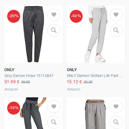
-20%
-40%
ONLY
ONLY
Only Damen Hose 15115847
ONLY Damen Onlfeel Life Pant SWT Noos Hose
31.99
€
15.12
€
39.95
25.20
Amazon
Amazon
-15%