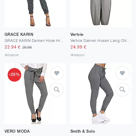
GRACE KARIN
Vertvie
GRACE KARIN Damen Hose High Waist 9/10 Elegant Bleistifthose Casual Carpi Hose mit Taschen CL010903
Vertvie Damen Hosen Lang Chino Einfarbig Sommerhose Pumphose Haremshose Aladinhose Pluderhose Baggy Harem Stil Strandhose mit Gürtel
22.94
€
24.99
€
26.99
Amazon
Amazon
-25%
VERO MODA
Smith & Solo