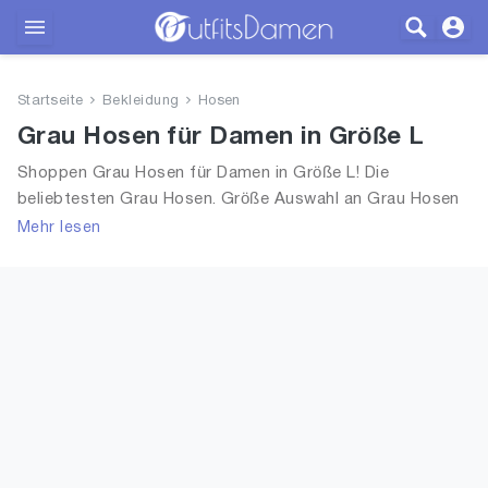
Outfits
Startseite
Bekleidung
Hosen
Bekleidung
Grau Hosen für Damen in Größe L
Shoppen Grau Hosen für Damen in Größe L! Die
Wäsche
beliebtesten Grau Hosen. Größe Auswahl an Grau Hosen
in Größe L und alle Trends aus 2026 für Frauen!
Mehr lesen
Schuhe
Accessoires
SALE
Blog