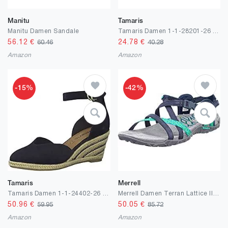
Manitu
Tamaris
Manitu Damen Sandale
Tamaris Damen 1-1-28201-26 Sandale
56.12
€
24.78
€
60.46
40.28
Amazon
Amazon
-15%
-42%
Tamaris
Merrell
Tamaris Damen 1-1-24402-26 Pumps
Merrell Damen Terran Lattice II Sandalen
50.96
€
50.05
€
59.95
85.72
Amazon
Amazon