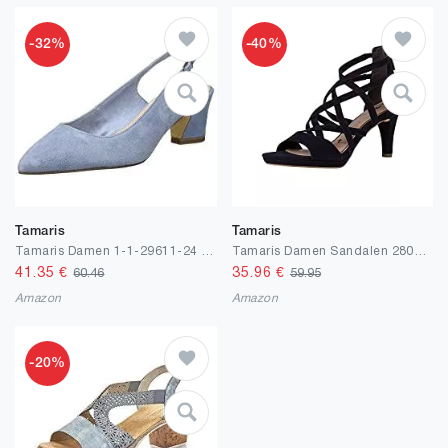
-32%
-40%
Tamaris
Tamaris
Tamaris Damen 1-1-29611-24 Slingback Pumps
Tamaris Damen Sandalen 28076-34, Frauen Riemchensandale
41.35
€
35.96
€
60.46
59.95
Amazon
Amazon
-20%