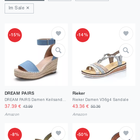
Im Sale ✕
-15%
-14%
DREAM PAIRS
Rieker
DREAM PAIRS Damen Keilsandalen Espadrilles mit Knöchelriemen elegante Plateauabsatz Schuhe in Sommer
Rieker Damen V36g4 Sandale
37.39
€
43.36
€
43.99
50.36
Amazon
Amazon
-8%
-50%