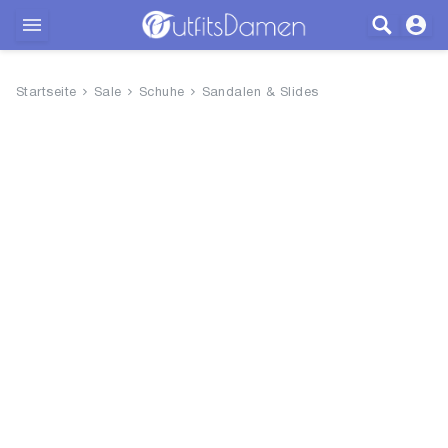
Outfits
Startseite
Sale
Schuhe
Sandalen & Slides
Bekleidung
Wäsche
Schuhe
Accessoires
SALE
Blog