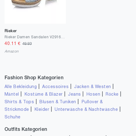
Rieker
Rieker Damen Sandalen V2916, Frauen Riemchensandalen
40.11
€
49.93
Amazon
Fashion Shop Kategorien
|
|
|
Alle Bekleidung
Accessoires
Jacken & Westen
|
|
|
|
|
Mäntel
Kostüme & Blazer
Jeans
Hosen
Röcke
|
|
Shirts & Tops
Blusen & Tuniken
Pullover &
|
|
|
Strickmode
Kleider
Unterwäsche & Nachtwäsche
Schuhe
Outfits Kategorien