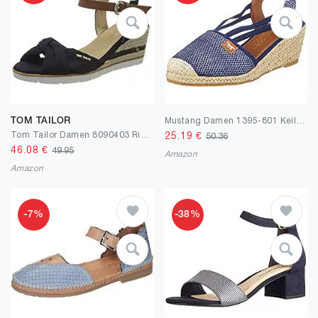
TOM TAILOR
Mustang Damen 1395-801 Keilsandale
Tom Tailor Damen 8090403 Riemchensandalen
25.19
€
50.36
46.08
€
49.95
Amazon
Amazon
-7%
-38%