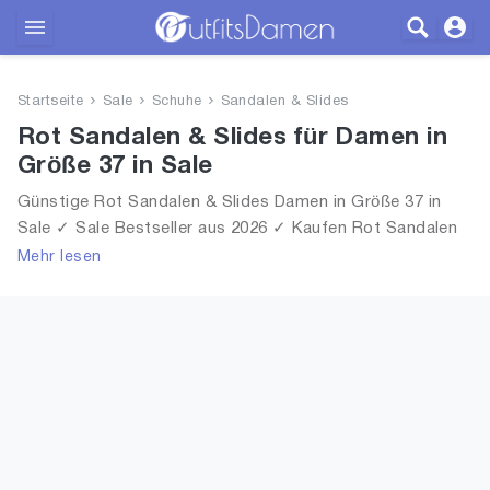
Outfits
Startseite
Sale
Schuhe
Sandalen & Slides
Bekleidung
Rot Sandalen & Slides für Damen in
Größe 37 in Sale
Wäsche
Günstige Rot Sandalen & Slides Damen in Größe 37 in
Sale ✓ Sale Bestseller aus 2026 ✓ Kaufen Rot Sandalen
Schuhe
& Slides für Frauen in Größe 37 in Sale!
Mehr lesen
Accessoires
SALE
Blog