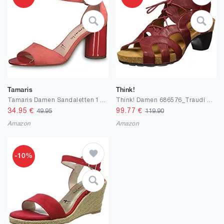
Tamaris
Think!
Tamaris Damen Sandaletten 1-1-28021-32, Frauen Sommerschuhe,offene Absatzschuhe
Think! Damen 686576_Traudi Geschlossene Sandalen
34.95
€
99.77
€
49.95
119.90
Amazon
Amazon
-10%