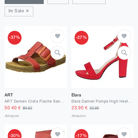
Im Sale ✕
-37%
-27%
ART
Elara
ART Damen Creta Flache Sandale
Elara Damen Pumps High Heels Chunkyrayan
50.40
€
23.90
€
80.62
32.95
Amazon
Amazon
-30%
-17%