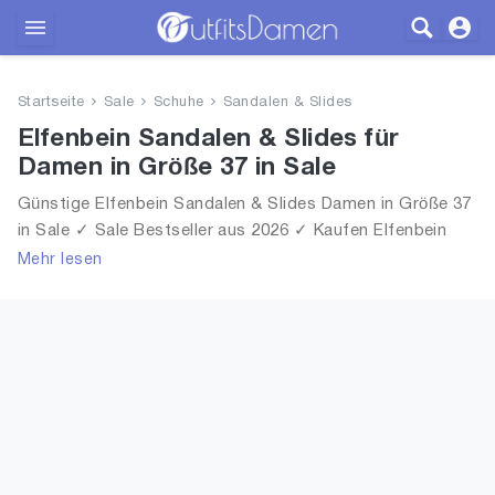
Outfits
Startseite
Sale
Schuhe
Sandalen & Slides
Bekleidung
Elfenbein Sandalen & Slides für
Damen in Größe 37 in Sale
Wäsche
Günstige Elfenbein Sandalen & Slides Damen in Größe 37
in Sale ✓ Sale Bestseller aus 2026 ✓ Kaufen Elfenbein
Schuhe
Sandalen & Slides für Frauen in Größe 37 in Sale!
Mehr lesen
Accessoires
SALE
Blog